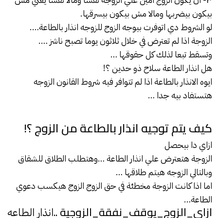
بيكون بيضربها ومالا مش بيكون بيسرقها.
لو الشروط دي اتوفرت بيوجه الزوج للزوجه انذار بالطاعة….
الزوجة اذا لم تعترض في خلال ثلاثون يوما تصبح ناشز ….
وتسقط تبعا لذلك كل حقوقها …
هل انذار الطاعة سلاح ذو حدين ؟!
ايوه الانذار بالطاعة اذا لم تتوافر فيه شروط القانون الزوجه
هتستفاد بيه جدا …
كيف يتم توجيه انذار بالطاعة من الزوج ؟!
ازاي دا بيحصل
الزوجة هتعترض علي انذار الطاعة …وهتطلب الطلاق للشقاق
وبالتالي الزوجه هيتم طلاقها …
اما اذا كانت الزوجة مخطئة في حق الزوج الزوج هيكسب دعوي
الطاعة…
ازاى_الزوج_يوقف_نفقة_الزوجية ..
انذار الطاعه