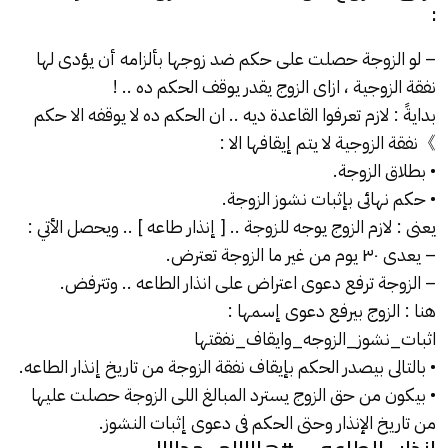
:
– لو الزوجة حصلت على حكم ضد زوجها بألزامه أن يؤدى لها
نفقة الزوجية ، ازاى الزوج يقدر يوقف الحكم ده .. !
بدايةً : لازم تعرفوا القاعدة ديه .. ان الحكم ده لا يوقفه الا حكم
》نفقة الزوجية لا يتم إيقافها الا :
• بطلاق الزوجة.
• حكم نهائى بإثبات نشوز الزوجة.
يعنى : لازم الزوج يوجه للزوجة .. [ إنذار طاعه ] .. ويحصل الأتي :
– يعدى ٣٠ يوم من غير ما الزوجة تعترض.
– الزوجة ترفع دعوى اعتراض على انذار الطاعه .. وتترفض.
هنا : الزوج بيرفع دعوى إسمها :
اثبات_نشوز_الزوجه_وايقاف_نفقتها
• بالتالى بيصدر الحكم بإيقاف نفقة الزوجة من تاريخ إنذار الطاعه.
• بيكون من حق الزوج يسترد المبالغ اللى الزوجة حصلت عليها
من تاريخ الإنذار وحتى الحكم فى دعوى إثبات النشوز.