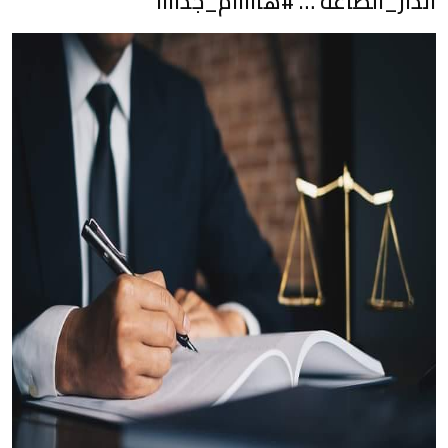
انذار_الطاعه … #هااااام_جداااا