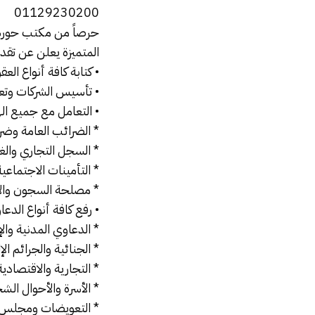
01129230200
حرصاً من مكتب حورس 
المتميزة يعلن عن تقدي
• كتابة كافة أنواع الع
• تأسيس الشركات وتعد
• التعامل مع جميع ال
* الضرائب العامة وضر
* السجل التجاري والغر
* التأمينات الاجتماعي
* مصلحة السجون والأحي
• رفع كافة أنواع الدعا
* الدعاوي المدنية والإ
* الجنائية والجرائم الإ
* التجارية والاقتصادية
* الأسرة والأحوال ال
* التعويضات ومجلس ا