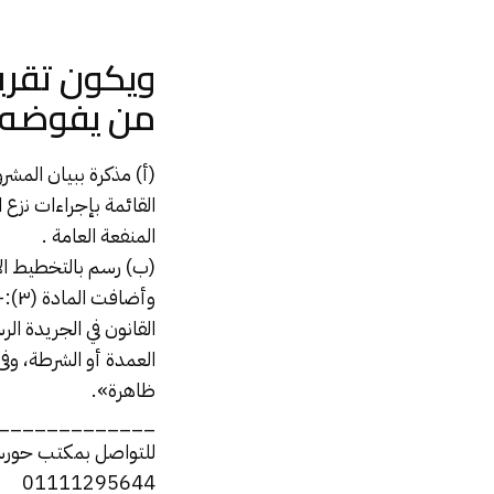
ويكون تقرير
من يفوضه، م
(أ) مذكرة ببيان المش
المنفعة العامة .
(ب) رسم بالتخطيط الإج
القانون في الجريدة الر
العمدة أو الشرطة، وفى 
ظاهرة».
_____________
للتواصل بمكتب حورس ل
01111295644