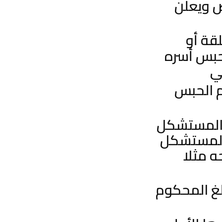
ص ويعلن
قة أو
حبس أسره
 الحبس
«المستشكل
المستشكل
ه مثلا
غ المحكوم