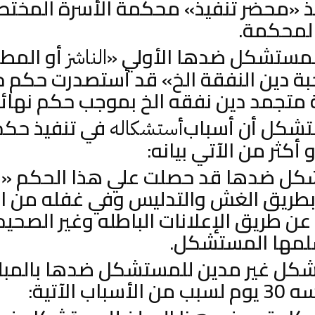
ذ «محضر تنفيذ» محكمة الأسرة المخت
المحكمة.
أو المطل
الناشز
بة دين النفقة الخ» قد أستصدرت حكم 
تشكل أن أسباب
في تنفيذ حكم
أستشكاله
أكثر من الآتي بيانه:
تشكل ضدها قد حصلت علي هذا الحكم 
بطريق الغش والتدليس وفي غفله من 
ن طريق الإعلانات الباطله وغير الصحيح
سلمها المستشكل.
كل غير مدين للمستشكل ضدها بالمبل
اب الآتية: