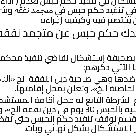
شكال في تنفيذ حكم حبس لعدم ( أداء 
في تنفيذ حكم حبس في
وشر
متجمد نفقه
 يختصم فيه وكيفيه إجراءه
ضدك حكم حبس عن متجمد نفقه
ه بصحيفة إستشكال لقاضي تنفيذ محكمة
 الآتي ذكرهم:
دها وهي صاحبة دين النفقة الخ «
النا
لحاضنة الخ»، وتعلن بمحل إقامتها.
الشرطة التابع له محل أقامة المستش
«المحكوم عليه بالحبس 30 يوم في دين نفقه 
لقسم لوقف تنفيذ حكم الحبس حتي تق
الاستشكال بشكل نهائي وبات.