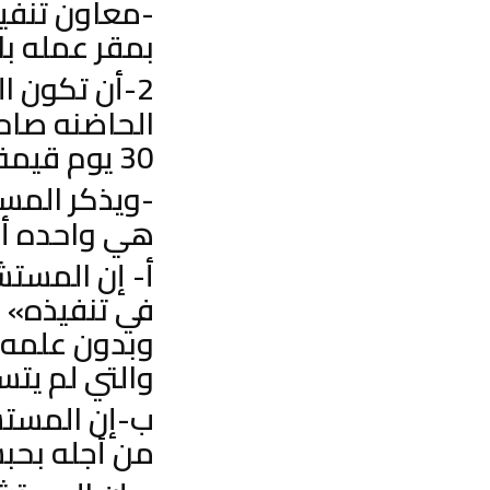
-معاون تنفي
بمقر عمله ب
2-أن تكون المستشكل ضدها الأولي «
الحاضنه صاح
30 يوم قيمة متجمد دين نفقه الخ بموجب حكم نهائي
-ويذكر المس
هي واحده أو 
أ- إن المس
في تنفيذه» 
وبدون علمه ع
والتي لم يت
ب-إن المستش
من أجله بحبسه 30 يوم لسبب من الأسب