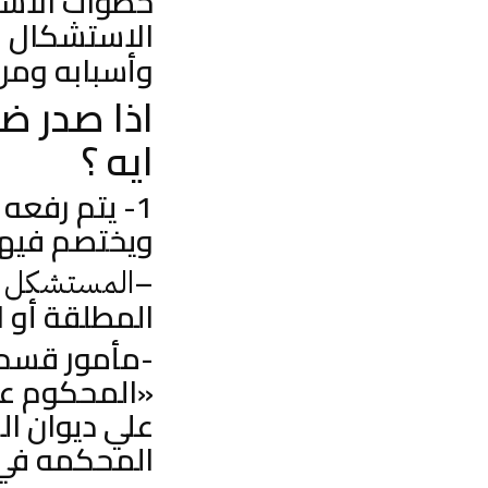
خطوات الاست
الاستشكال 
وأسبابه ومن
اذا صدر 
ايه ؟
1- يتم رفع
ويختصم فيها
–
ض
المستشكل
المطلقة أو ا
-مأمور قسم 
علي ديوان ا
المحكمه في 