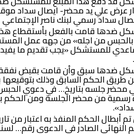
كل قد دفع هذا المبلغ للمستشكل ضده
ار عرض علي يد محضر- ايصال سداد موقع
يصال سداد رسمي لبنك ناصر الإجتماعي ا
كل ضدها قامت بالفعل بأستقطاع هذا 
بالحبس من اجله» من جهه عمل المست
اعدي للمستشكل «يجب تقديم ما يفيد 
شكل ضدها سبق وأن قامت بقبض نفقة 
عن طريق الحكم السابق وذلك بتوقيعها 
ي محضر جلسه بتاريخ… في دعوي الحبس
رسمية من محضر الجلسة ومن الحكم با
داد».
 تم أبطال الحكم المنفذ به اعتبار من تا
 النهائي الصادر في الدعوي رقم… لسن