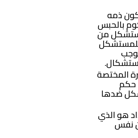
كون ذمه
كوم بالحبس
لمستشكل من
 للمستشكل
موجب
استشكال.
رة المختصة
 حكم
شكل ضدها
اد هو الذي
ن نفس