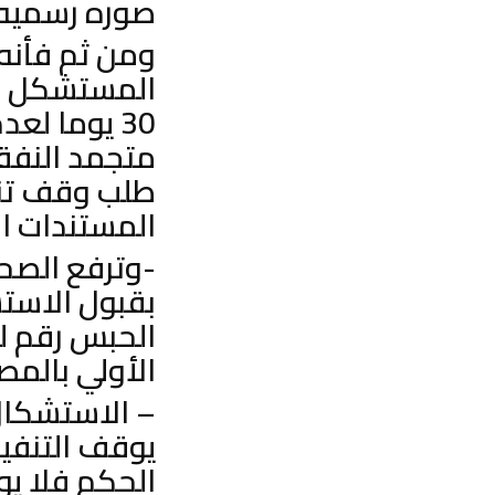
صوره رسميه 
ومن ثم فأنه
المستشكل بر
30 يوما ل
متجمد النفق
طلب وقف تنف
المستندات ا
-وترفع الصحي
بقبول الاست
الحبس رقم ل
الأولي بالمص
– الاستشكال
يوقف التنفي
الحكم فلا يو