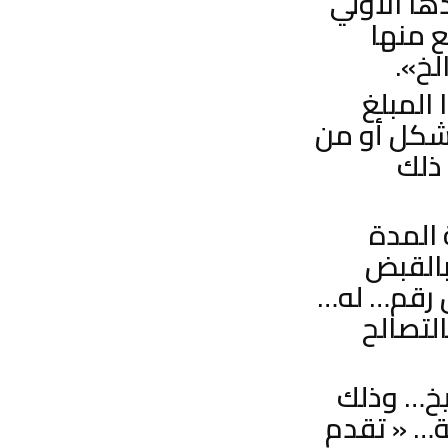
ا الأولي
 منها
لخ».
المبلغ
شكل أو من
ذلك
المدة
بالقبض
 رقم… له…
لتصالح
ريخ… وذلك
ة… « تقدم