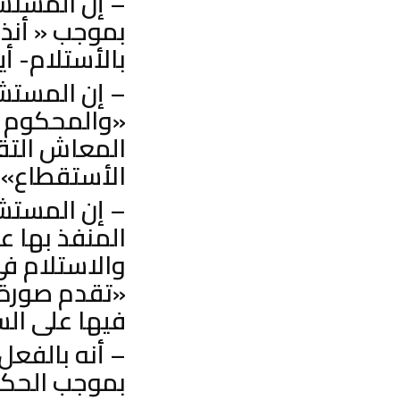
– إن المستش
بموجب « أنذ
بالأستلام- أ
– إن المستش
«والمحكوم 
المعاش التق
الأستقطاع».
– إن المست
المنفذ بها 
والاستلام ف
«تقدم صورة 
فيها على الس
– أنه بالفعل
بموجب الحكم