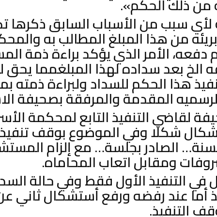
من ذلك الحكم».
 لأي سبب من الأسباب السابق ذكرها ت
يئه من هذا المبلغ المطالب به والمح
عدم دفعه، الأمر الذي يؤكد براءة ذمة ا
ه الخ بعد سداده لهذا المبلغمما يحق
يذ هذا الحكم للسداد ولبراءة ذمته ب
لرسميه المقدمة والمرفقة بصحيفة ال
فة لقاضي التنفيذ التابع لمحكمة الأس
شكال شكلا وفي الموضوع بوقف تنفيذ
سنة… الصادر بجلسة… مع إلزام المست
روفات ومقابل اتعاب المحاماه.
 في التنفيذ الأول فقط وفي حالة السد
ذ أما عند رفضه ورفع أستشكال ثاني ع
قف التنفيذ.