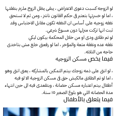
لو الزوجه كسبت دعوى الاعتراض ، يبقى يظل الزوج ملزم بنفقتها
، اما لو خسرتها بتعتبر فى حكم القانون ناشز ، ومن ثم لا تستحق
نفقه زوجيه على أساس ان النفقه تكون مقابل الاحتباس وقد
ثبت انها تركت منزلها دون مسوغ شرعي.
لو تم طلاق ودى او من خلال المحكمة بيكون ليكي
نفقه عده ونفقة متعة والمؤخر
، اما لو رفعتى خلع مش بتاخدى
حاجه من التلاته.
فيما يخص
مسكن الزوجيه
، لو انتى على ذمه زوجك بيتم التمكين بالمشاركه ، يعنى انتى وهو
، اما لو تم
الطلاق
مالكيش حق فى مسكن الزوجية الا لو فيه
أطفال بيتم اعتباره مسكن حضانة ، وبتقعدى فيه الى حين انتهاء
مدة الحضانه اللي هو بلوغ الصغير ١٥ سنة.
فيما يتعلق بالأطفال