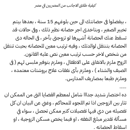
كيفية طلاق الاجانب من المصريين في مصر
، بيفضلوا فى حضانتك الى حين بلوغهم 15 سنة ، بعدها بيتم
تخيير الصغير ، وبتاخدى اجر حضانه نظير ذلك ، وفى حالات قد
تسقط عنك الحضانة أشهرها لو تزوجتى بأخر ، فى الحاله دى
الحضانه بتنتقل لوالدتك ، وفيه ترتيب معين للحضانه بحيث تنتقل
من شخص لاخر حسب ترتيب معين نص عليه القانون.
الزوج ملزم بالانفاق على الاطفال ، وملزم بتوفير ملبس لهم ( فى
الصيف والشتاء ) ، وملزم بأى نفقات علاج بروشتات معتمده ،
وملزم طبعا بمصاريف المدارس.
…..
ده اختصار شديد جدااا شامل لمعظم القضايا التى من الممكن ان
تثار بين الزوجين اذا تم اللجوء للمحاكم ، وغني عن البيان ان كل
تفصيله من دي فيها تفصيلات كتير ممكن تحصل ، سواء في
مسألة تقدير مبلغ النفقه ، او فيما يخص مسكن الزوجية ، او
اسقاط الحضانه .