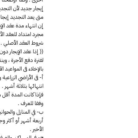
إيجار جديد لأن التجدي
متى يعد التجديد إيجار
إن انتهاء مدة
عقد الإي
مجرد امتداد للعقد الأص
شروط العقد الأصلي .. 
(( إذا عقد الإيجار دون
لفترة دفع الأجرة ، وي
بالإخلاء فى المواعيد الآ
أ- فى الأراضي الزراعية
انتهائها بثلاثة أشهر .
فإذا كانت المدة أقل 
وفقا للعرف .
ب- في المنازل والحوان
أربعة أشهر أو أكثر وج
الأخير .
ج- في المساكن والغرف 