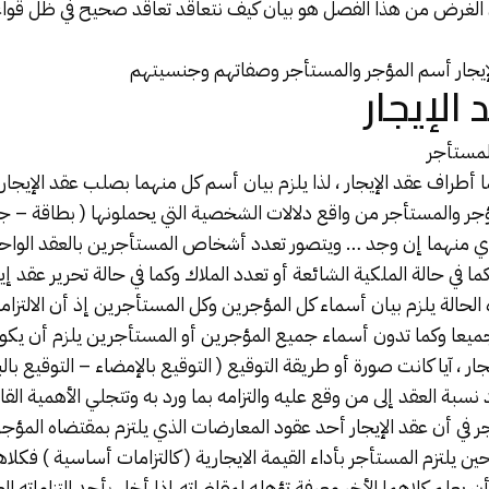
 الغرض من هذا الفصل هو بيان كيف نتعاقد تعاقد صحيح في ظل قواع
 الإيجار أسم المؤجر والمستأجر وصفاتهم وجنسيتهم
 الإيجار
مستأجر
أطراف عقد الإيجار ، لذا يلزم بيان أسم كل منهما بصلب عقد الإيجار 
ؤجر والمستأجر من واقع دلالات الشخصية التي يحملونها ( بطاقة – ج
ي منهما إن وجد … ويتصور تعدد أشخاص المستأجرين بالعقد الواحد
في حالة الملكية الشائعة أو تعدد الملاك وكما في حالة تحرير عقد إي
 الحالة يلزم بيان أسماء كل المؤجرين وكل المستأجرين إذ أن الالتزاما
جميعا وكما تدون أسماء جميع المؤجرين أو المستأجرين يلزم أن يكو
ار ، آيا كانت صورة أو طريقة التوقيع ( التوقيع بالإمضاء – التوقيع با
 نسبة العقد إلى من وقع عليه والتزامه بما ورد به وتتجلي الأهمية القان
 في أن عقد الإيجار أحد عقود المعارضات الذي يلتزم بمقتضاه المؤج
حين يلتزم المستأجر بأداء القيمة الايجارية ( كالتزامات أساسية ) فكلا
يعلم كلاهما الأخر معرفة تؤهله لمقاضاته إذا أخل بأحد التزاماته الع