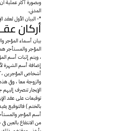
وبصورة أكثر عملية ان
المدني.
*- البيان الأول لعقد
أركان عقـد
بيان أسماء
المؤجر
وال
المؤجر والمستأجر هما 
، ويتم إثبات أسم الم
إضافة أسم الشهرة لأ
أشخاص المؤجرين ، كما 
والزوجة معا ، وفي هذه
الإيجار تنصرف إليهم 
توقيعات على عقد الإيج
بالختم ) فالتوقيع يفيد
أسم المؤجر والمستأجر
من الانتفاع بالعين في 
يأخذ ، ومقتضى ذلك أن 