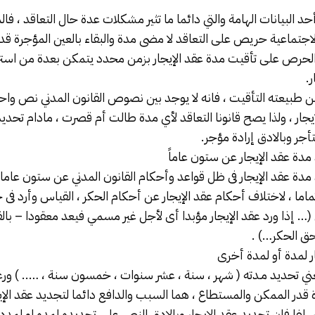
أحد البيانات الهامة والتي دائما ما تثير مشكلات عدة حال التعاقد ، فا
لاجتماعية حريص على التعاقد لا مضى مدة والبقاء بالعين المؤجرة ق
لحرص على تأقيت مدة عقد الإيجار بزمن محدد يتمكن بعدة من استرد
ر.
 من طبيعته التأقيت ، فانه لا يوجد بين نصوص القانون المدني نص و
إيجار ، ولذا يصح قانونا التعاقد لأي مدة طالت أم قصرت ، مادام تحديد
ر وبالادق إرادة مؤجر.
د مدة عقد الإيجار عن ستون عاماً
يد مدة عقد الإيجار فى ظل قواعد وأحكام القانون المدني عن ستون عام
اما ، لاختلاف أحكام عقد الإيجار عن أحكام الحكر ، القياس وأرد فى 
ى (… إذا ورد عقد الإيجار مؤبدا أى لأجل غير مسمي فيعد معقودا – ب
حق الحكر…) .
ر لمدة أو لمدة أخرى
عني تحديد مـدته ( شهر ، سنة ، عشر سنوات ، خمسون سنة ، ….. ) ورغ
رة قدر الممكن والمستطاع ، هما السبب والدافع دائما لتجديد عقد الإي
لفا فان تجديد عقد الإيجار وبالادق النص على تجديده لمده او لمدد 