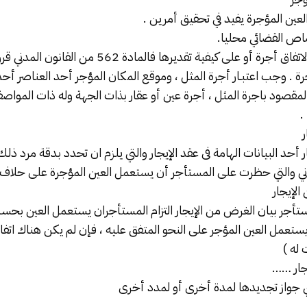
لعين المؤجرة يفيد في تحقيق أمرين .
صاص القضائي محليا.
الثاني :- في حالة عدم الاتفاق أجرة أو على كيفية تقديرها 
جرة . وجب اعتبـار أجرة المثل ، وموقع المكان المؤجر أحد العناصر أحد
لمقصود باجرة المثل ، أجرة عين أو عقار بذات الجهة وله ذات المواصف
.
ر
 أحد البيانات الهامة فى عقد الإيجار والتي يلزم ان تحدد بدقة مرد ذ
الإيجار
مستأجر بيان الغرض من
الإيجار
التزام المستأجران يستعمل العين بحسب
يستعمل العين المؤجر على النحو المتفق عليه ، فإن لم يكن هناك اتفا
له )
يجار ……
ي جواز تجديدها لمدة أخرى أو لمدد أخرى