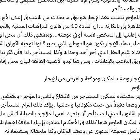
ر والمستأجر
لمؤجر بصلب عقد الإيجار هو توقى ما يحدث من تلاعب فى إعلان الأوراق
والذي أًصبح أشبه بالظاهرة بل بالكارثة … ان المادة 10 من قانون المرافع
ب إعلانها إلى الشخص نفسه أو في موطنه… ومقتضى ذلك أن محل الإقا
لب عقد الإيجار يكون هو الموطن الذي يصح قانونا توجبه الأوراق القان
 لا يقيم العقار الذي أجر أحد وحداته وكذا المستأجر ، لذا فأن ذكر بي
 التلاعب بالإعلانات . ومن هنا تبدو الأهمية الفائقة لبيان محل إقا
 الإيجار وصف المكان وموقعة والغرض من الإيجار
ؤجر
مؤجر بمقتضاه بتمكين المستأجر من الانتفاع بالشـيء المؤجر ، ومقت
 وصفا دقيقاً من حيث مكوناتها و حالتها . يؤكد ذلك التزام المستأجر بر
 القانون المدني المستأجر أن يتعهد العين المؤجرة بالصيانة لتبقى ع
لمكان المؤجر هاما كذلك فى الأحكام الصادرة بإنهاء العلاقة الايجارية 
 وبأصل صحيفة الدعوى عن وصف المكان وكذا ملحقاته ومشتملا ته.
ؤجر