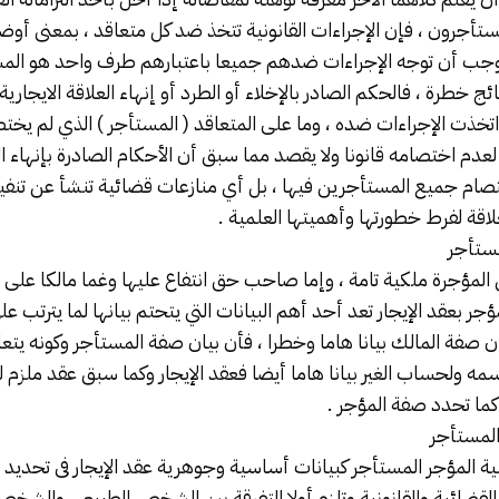
ستأجرون ، فإن الإجراءات القانونية تتخذ ضد كل متعاقد ، بمعنى أو
وجب أن توجه الإجراءات ضدهم جميعا باعتبارهم طرف واحد هو المس
ئج خطرة ، فالحكم الصادر بالإخلاء أو الطرد أو إنهاء العلاقة الايجارية 
ذت الإجراءات ضده ، وما على المتعاقد ( المستأجر ) الذي لم يختصم
لعدم اختصامه قانونا ولا يقصد مما سبق أن الأحكام الصادرة بإنهاء ال
صام جميع المستأجرين فيها ، بل أي منازعات قضائية تنشأ عن تنفيذ ع
اقة لفرط خطورتها وأهميتها العلمية .
مستأجر
ن المؤجرة ملكية تامة ، وإما صاحب حق انتفاع عليها وغما مالكا على 
جر بعقد الإيجار تعد أحد أهم البيانات التي يتحتم بيانها لما يترتب ع
ن صفة المالك بيانا هاما وخطرا ، فأن بيان صفة المستأجر وكونه يتع
ه ولحساب الغير بيانا هاما أيضا فعقد الإيجار وكما سبق عقد ملزم ل
ما تحدد صفة المؤجر .
المستأجر
ية المؤجر المستأجر كبيانات أساسية وجوهرية عقد الإيجار فى تحد
ق القضائية والقانونية وتلزم أولا التفرقة بين الشخص الطبيعي والشخص 