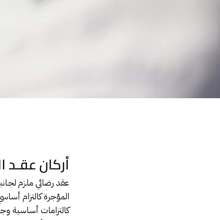
أركان عقـد الإيجار
أركان عقـد ال
عقد رضائي
ملزم لجـانب
المؤجرة كالتزام أساسي 
كالتزامات أساسية وجو