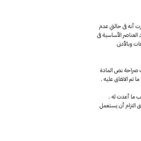
فالمادة 562 من القانون المدني قررت أنه فى حالتي عدم
 العناصر الأساسية فى
ات وبالأدنى
لك صراحة نص المادة
 ما أعدت له .
ق التزام أن يستعمل