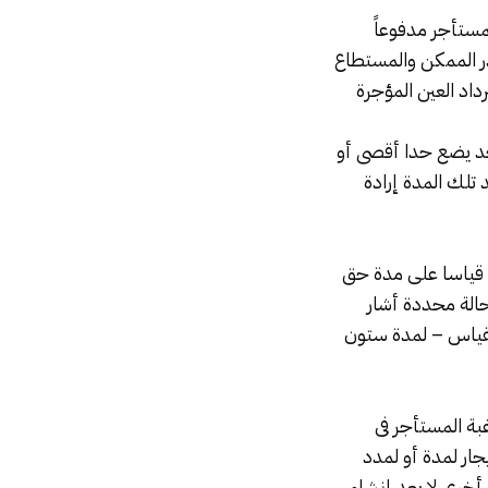
لمستأجر مدفوعاً
در الممكن والمستطاع
اد العين المؤجرة
احد يضع حدا أقصى أو
 تلك المدة إرادة
ا قياسا على مدة حق
حالة محددة أشار
القياس – لمدة ستون
بة المستأجر فى
جار لمدة أو لمدد
أخرى لا يعد إنشاء