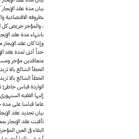
بيان مدة عقد الإيجار 
بظروفه الاقتصادية وا
، والمؤجر حريص كل ا
بانتهاء مدة عقد الإيجا
وإذا كان عقد الإيجار
حداً أدنى لمدة عقد ال
متعاقدين مؤجر ومستأج
الخطأ الشائع بالا تزي
الخطأ الشائع بالا تز
الواردة قياس خاطئ تم
إليها الفقيه السنهور
عاما قياسا على مدة 
بيان تجديد عقد الإيجا
تأقيت عقد الإيجار بم
البقاء فى العين المؤج
أخرى . وكما أوضحنا س