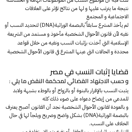
نتيجة ما يترتب عليها و لها من نتائج تؤثر على العلاقات
الاجتماعية و المجتمع
لم يأخذ المشرع سابقاً ًبالبصمة الوراثية(DNA) لتحديد النسب أو
نفيه لأن قانون الأحوال الشخصية مأخوذ و مستمد من الشريعة
الإسلامية التي أخذت بإثبات النسب ونفيه من خلال قواعد
محددة و الحالات التي عينها المشرع في قانون الأحوال الشخصية
قضايا إثبات النسب في مصر
و حسب الاجتهاد القضائي لمحكمة النقض ما يلي :
يثبت النسب بالإقرار بالبنوة أو بالزواج أو بالوطء بشبهة ولابد
للمدعي من إيضاح دعواه على ضوء ذلك كله
و بالعودة لقانون الأحوال الشخصية نجد أن القانون أصبح يعترف
بالبصمة الوراثية(DNA) بشكل واضح وصريح ويلجأ لها في حال
الخلاف على النسب.
التنازع بين إثبات نسب الطفل أو نفيه يتم الاستفادة من