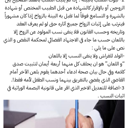
الزوجين أو بالإقرار كالشهادة من قبل الطبيب المختص أو شهادة
بالشهرة و التسامع فوقاً لما تقبل به البينة بالزواج إذا كان مشهوراً
فيترتب على إثبات الزواج جميع آثاره حتى لو لم يعرف العقد
وتاريخه وحسب القانون فلا ينفى نسب المولود عن الزوج إلا
باللعان حسب ما جاء في الاجتهاد القضائي لمحكمة النقض و الذي
نص على ما يلي :
-الولد للفراش ولا ينفى النسب إلا باللعان
“و اللعان” هو ان يحلف كل منهما أربعة أيمان لتثبيت صدق
كلامه وفي حال بيان صحة ادعاء أحدهما يقوم بلعن الآخر أمام
القاضي الذي يقضي بالتفريق بينهما ونسب الطفل لأمه فقط!.
3-اضافة للتعديل الاخير الذي اقر على قانونية البصمة الوراثية في
اثبات النسب .