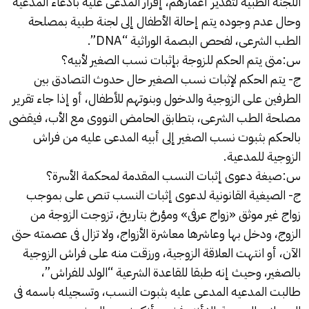
اللجنة الطبية لتقدير أعمارهم، إقرار المدعى عليه بادعاء المدعية
وحال عدم وجوده يتم إحالة الأطفال إلى لجنة طبية بمصلحة
الطب الشرعى، لفحص البصمة الوراثية “DNA”.
س:متى يتم الحكم للزوجة بإثبات نسب الصغير لأبيه؟
ج- يتم الحكم لإثبات نسب الصغير حال حدوث التصادق بين
الطرفين على الزوجية والدخول وبنوتهم للأطفال، أو إذا جاء تقرير
مصلحة الطب الشرعى، بتطابق الحامض النووى مع الأب، فيقضى
بالحكم بثبوت نسب الصغير إلى أبيه المدعى عليه من فراش
الزوجية للمدعية.
س:صيغة دعوى
إثبات النسب
المقدمة لمحكمة الأسرة؟
ج- الصيغية القانونية لدعوى إثبات النسب تنص على بموجب
زواج غير موثق «زواج عرفى» ومؤرخ بتاريخ، تزوجت الزوجة من
الزوج، ودخل بها وعاشرها معاشرة الأزواج، ولا تزال فى عصمته حتى
الآن، أو انتهت العلاقة الزوجية، ورزقت منه على فراش الزوجية
بالصغير، وحيث إنه طبقا للقاعدة الشرعية “الولد للفراش”،
طالبت المدعيه المدعى عليه بثبوت النسب، وتسجيله باسمه فى