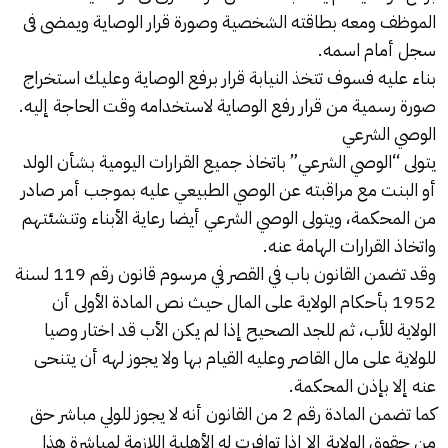
الموظف ومعه بطاقته الشخصية وصورة قرار الوصاية ويمضى فى
سجل أمام اسمه.
بناء عليه فسوف تتخذ النيابة قرار برفع الوصاية وعليك استخراج
صورة رسمية من قرار رفع الوصاية لاستخدامه وقت الحاجة إليه.
الوصي الشرعي
يتولى “الوصي الشرعي” باتخاذ جميع القرارات اليومية بشأن الولد
أو البنت مع مراقبته عن الوصي الطبيعي عليه بموجب أمر صادر
من المحكمة، ويتولى الوصي الشرعي أيضا رعاية الأبناء وتنشئتهم
واتخاذ القرارات الهامة عنه.
وقد تضمن القانون باب في القصر في مرسوم قانون رقم 119 لسنة
1952 بأحكام الولاية على المال حيث نص المادة الأولى أن
الولاية للأب، ثم للجد الصحيح إذا لم يكن الأب قد اختار وصيا
للولاية على مال القاصر وعليه القيام بها ولا يجوز لهه أن يتنحى
عنه إلا بإذن المحكمة.
كما تضمن المادة رقم 2 من القانون أنه لا يجوز للولي مباشر حق
من حقوق الولاية إلا إذا توافرت له الأهلية اللازمة لمباشرة هذا