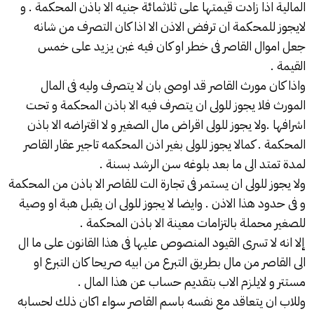
المالية اذا زادت قيمتها على ثلاثمائة جنيه الا باذن المحكمة . و
لايجوز للمحكمة ان ترفض الاذن الا اذا كان التصرف من شانه
جعل اموال القاصر فى خطر او كان فيه غبن يزيد على خمس
القيمة .
واذا كان مورث القاصر قد اوصى بان لا يتصرف وليه فى المال
المورث فلا يجوز للولى ان يتصرف فيه الا باذن المحكمة و تحت
اشرافها .ولا يجوز للولى اقراض مال الصغير و لا اقتراضه الا باذن
المحكمة . كمالا يجوز للولى بغير اذن المحكمه تاجير عقار القاصر
لمدة تمتد الى ما بعد بلوغه سن الرشد بسنة .
ولا يجوز للولى ان يستمر فى تجارة الت للقاصر الا باذن من المحكمة
و فى حدود هذا الاذن . وايضا لا يجوز للولى ان يقبل هبة او وصية
للصغير محملة بالتزامات معينة الا باذن المحكمة .
إلا انه لا تسرى القيود المنصوص عليها فى هذا القانون على ما ال
الى القاصر من مال بطريق التبرع من ابيه صريحا كان التبرع او
مستتر و لايلزم الاب بتقديم حساب عن هذا المال .
وللاب ان يتعاقد مع نفسه باسم القاصر سواء اكان ذلك لحسابه