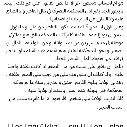
هو ام لحساب شخص اخر الا اذا نص القانون على غير ذلك . بينما
لا يجوز للجد بغير اذن المحكمة التصرف فى مال القاصر و لا الصلح
عليه ولا التنازل عن التامينات او اضعافها .
وعلى الولى ان يحرر قائمة مما يكون للقاصر من مال او ما يؤول
اليه و ان يودع هذه القائمة قلم كتاب المحكمة التى يقع بدائرتها
موطنه فى مدى شهرين من بدء الولاية او من ايلولة هذا المال الى
الصغير .و يجوز للمحكمه اعتبار عدم تقديم هذه القائمه او التاخير
فى تقديمها تعويضا لمال القاصر للخطر .
وللولى ان ينفق على نفسه من مال الصغير اذا كانت نفقته واجبة
عليه , و له كذلك ان ينفق منه على من تجب على الصغير نفقته .
وتنتهى الولاية ببلوغ القاصر احدى و عشرين سنة ما لم تحكم
المحكمة قبل بلوغه هذه السن باستمرار الولاية عليه .
فاذا انتهت الولاية على شخص فلا تعود الا اذا قام به سبب من
اسباب الحجر .
محامي قضايا الاسره ــــ إجراءات رفع الوصايا