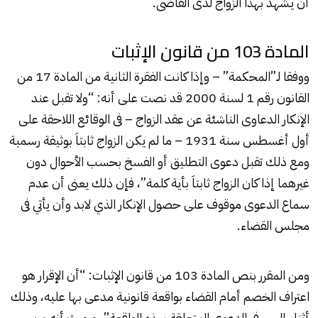
أن يشهد بهذا الزواج لدى القاضى.
المادة 103 من قانون الإثبات
ووفقا لـ”المحكمة” – وإذا كانت الفقرة الثانية من المادة 17 من
القانون رقم 1 لسنة 2000 قد نصت على أنه: “ولا تقبل عند
الإنكار الدعاوى الناشئة عن عقد الزواج – فى الوقائع اللاحقة على
أول أغسطس سنة 1931 – ما لم يكن الزواج ثابتاَ بوثيقة رسمية
ومع ذلك تقبل دعوى التطليق أو الفسخ بحسب الأحوال دون
غيرهما إذا كان الزواج ثابتاَ بأية كلمة”، فإن ذلك يعنى أن عدم
سماع الدعوى موقوف على حصول الإنكار الذي لابد وأن يأتي فى
مجلس القضاء.
ومن المقرر بنص المادة 103 من قانون الإثبات: “أن الإقرار هو
اعتراف الخصم أمام القضاء بواقعة قانونية مدعى بها عليه، وذلك
أثناء السير فى الدعوى المتعلقة بهذه الواقعة”، وحيث أنه من