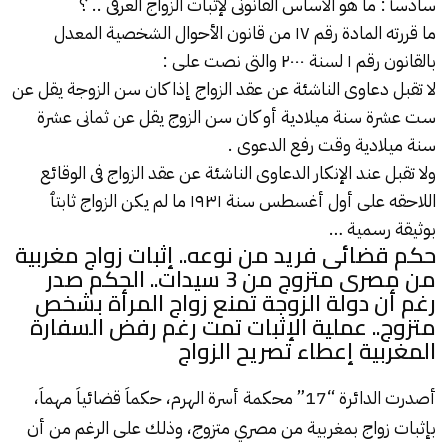
سادسٱ : ما هو الأساس القانونى لإثبات الزواج العرفى .. ؟
ما قررته المادة رقم ١٧ من قانون الأحوال الشخصية المعدل
بالقانون رقم ١ لسنة ٢٠٠٠ والتى نصت على :
لا تقبل دعاوى الناشئة عن عقد الزواج إذا كان سن الزوجة يقل عن
ست عشرة سنة ميلادية أو كان سن الزوج يقل عن ثمانى عشرة
سنة ميلادية وقت رفع الدعوى .
ولا تقبل عند الإنكار الدعاوى الناشئة عن عقد الزواج فى الوقائع
اللاحقه على أول أغسطس سنة ١٩٣١ ما لم يكن الزواج ثابتٱ
بوثيقة رسمية …
حكم قضائى فريد من نوعه.. إثبات زواج مغربية
من مصرى متزوج من 3 سيدات.. الحكم صدر
رغم أن دولة الزوجة تمنع زواج المرأة بشخص
متزوج.. عملية الإثبات تمت رغم رفض السفارة
المغربية إعطاء تصريح الزواج
أصدرت الدائرة “17” محكمة أسرة الهرم، حكماَ قضائياَ مهماَ،
بإثبات زواج بمغربية من مصري متزوج، وذلك على الرغم من أن