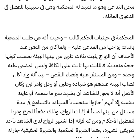
محل التداعى وهو ما تمهد له المحكمة وهى فى سبيلها للفصل فى
الدعوى الماثلة.
المحكمة فى حيثيات الحكم قالت – وحيث أنه عن طلب المدعية
باثبات زواجها من المدعى عليه – ولما كان من المقرر عند
الأحناف أن الزواج يثبت بثلاث طرق من بينها البيئة بحسب كونها
حجة متعدية، فالثابت بها ثابت على الكافة وليس المدعى عليه
وحده – ومن المستقر عليه بقضاء النقض – بيد أنه وإذا كان
نصاب البينة عندهم هو شهادة رجلين أو رجل وامرأتين وكان
الأصل أنه لا يجوز للشاهد أن يشهد بغير ما سمعه أو عاينه
بنفسه إلا أنهم أجازوا استحساناَ الشهادة بالتسامع فى عدة
مسائل من بينها مسألة إثبات الزواج، وذلك دفعاَ للحرج ودرءا
لتعطيل الأحكام ومن ثم فإنه إذا اشتهر الزواج لدى الشاهد بأحد
طريقى الشهرة، وهما الشهرة الحكمية والشهرة الحقيقية جاز له