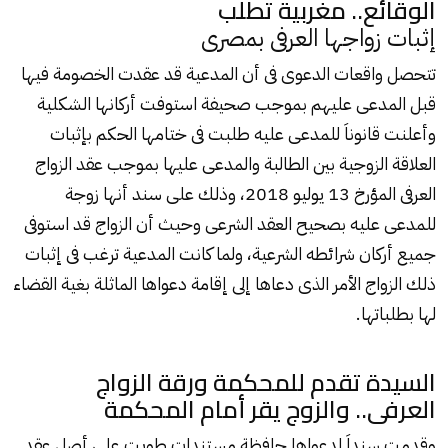
الوقائع.. مغربية تطلب
إثبات زواجها العرفى بمصرى
تتحصل واقعات الدعوى فى أن المدعية قد عقدت الخصومة فيها
قبل المدعى عليهم بموجب صحيفة استوفت أركانها الشكلية
وأعلنت قانوناَ للمدعى عليه طلبت فى ختامها الحكم بإثبات
العلاقة الزوجية بين الطالبة والمدعى عليها بموجب عقد الزواج
العرفى المؤرخ 13 يوليو 2018، وذلك على سند أنها زوجة
للمدعى عليه بصحيح العقد الشرعى وحيث أن الزواج قد استوفى
جميع أركان شرائطه الشرعية، ولما كانت المدعية ترغب فى إثبات
ذلك الزواج الأمر الذى دعاها إلى إقامة دعواها الماثلة بغية القضاء
لها بطلباتها.
السيدة تقدم للمحكمة ورقة الزواج
العرفى.. والزوج يقر أمام المحكمة
وقدمت سنداَ لدعواها حافظة مستندات طويت على أصل عقد