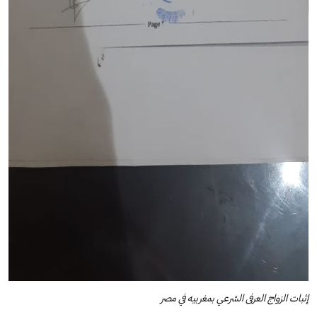
إثبات الزواج العرفى الشرعي بمغربيه في مصر