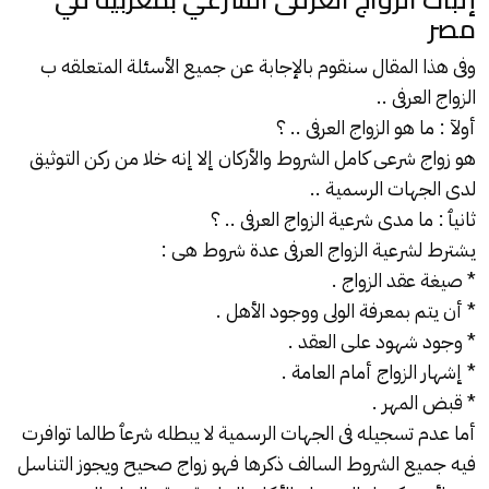
مصر
وفى هذا المقال سنقوم بالإجابة عن جميع الأسئلة المتعلقه ب
الزواج العرفى
..
أولآ : ما هو الزواج العرفى .. ؟
هو زواج شرعى كامل الشروط والأركان إلا إنه خلا من ركن التوثيق
لدى الجهات الرسمية ..
ثانيٱ : ما مدى شرعية الزواج العرفى .. ؟
يشترط لشرعية الزواج العرفى عدة شروط هى :
* صيغة عقد الزواج .
* أن يتم بمعرفة الولى ووجود الأهل .
* وجود شهود على العقد .
* إشهار الزواج أمام العامة .
* قبض المهر .
أما عدم تسجيله فى الجهات الرسمية لا يبطله شرعٱ طالما توافرت
فيه جميع الشروط السالف ذكرها فهو زواج صحيح ويجوز التناسل