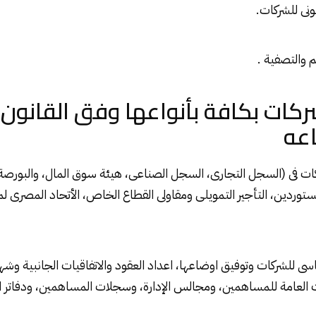
كات بكافة بأنواعها وفق القانون
السجل التجارى
، السجل الصناعى، هيئة سوق المال، والبورصة، ا
ردين، التأجير التمويلى ومقاولى القطاع الخاص، الأتحاد المصرى لمق
ساسى للشركات وتوفيق اوضاعها، اعداد العقود والاتفاقيات الجانبية 
العامة للمساهمين، ومجالس الإدارة، وسجلات المساهمين، ودفاتر الم