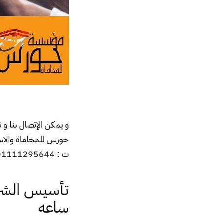
و يمكن الإتصال بنا 
حورس للمحاماة والاست
ت : 01111295644
ساعه