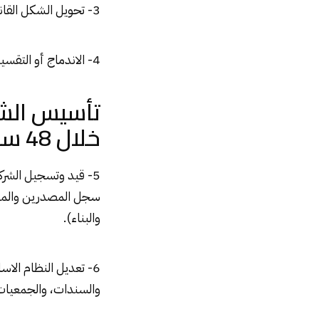
3- تحويل الشكل القانونى للشركات.
4- الاندماج أو التقسيم والتصفية .
تأسيس الشر
خلال 48 ساعه
5- قيد وتسجيل الشركات فى (
سجل المصدرين والمستو
والبناء).
6- تعديل النظام الا
والسندات، والجمعيات 