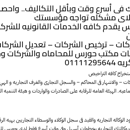
ى أسرع وقت وبأقل التكاليف.. واحصل
 لاى مشكله تواجه مؤسستك
 يقدم كافه الخدمات القانونيه للشرك
ات – ترخيص الشركات – تعديل الشركا
ات مكتب حورس للمحاماه والشركات 
011112
خراج كافه التراخيص
كات – والاشهار فى المحاكم – والسجل التجارى والغرف التجاريه و الهيء
اعيه. الهيئة العامه للرقابه على الصادرات والواردات و هيئة التنميه ا
وكاله التجاريه والقيد فى سجل الوكلاء والوسطاء التجاريين بهيه الر
وكالتك التجاريه بخطوات أسهل وفى وقت أسرع فقط لدى حورس للم