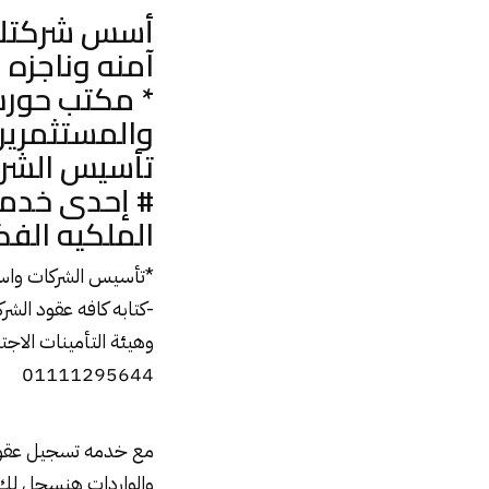
أسس شركتك ف
آمنه وناجزه
* مكتب حورس
والمستثمرين
تأسيس الشرك
# إحدى خدم
الملكيه الفكريه 95644
*
تأسيس الشركات واست
-كتابه كافه عقود الشر
وهيئة التأمينات الاجتم
01111295644
مع خدمه تسجيل عقود ال
والواردات هنسجل لك 