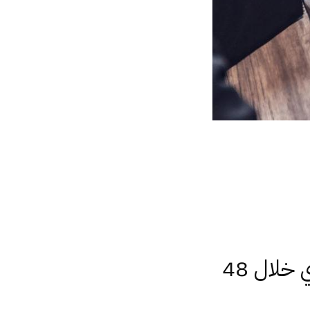
تأسيس الشركات بكافة بأنواعها وفق القانون المصري خلال 48