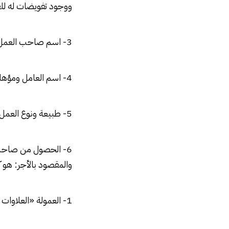
ووجود تفويضات له للقي
3- اسم صاحب العمل وعنوانه وعنوان صاحب العمل.
4- اسم العامل ومؤهله ومهنته أو حرفته ورقمه التأمينى ومحل إقامته، وكل ما يلزم لإثبات شخصيته.
5- طبيعة ونوع العمل محل التعاقد وموعد أدائه وكذلك سائر المزايا النقدية والفنية المتفق عليها.
6- الحصول من صاحب 
والمقصود بالأجر: هو كل
1- العمولة «العلاوات أيا كان سبب استحقاقها أو نوعها»