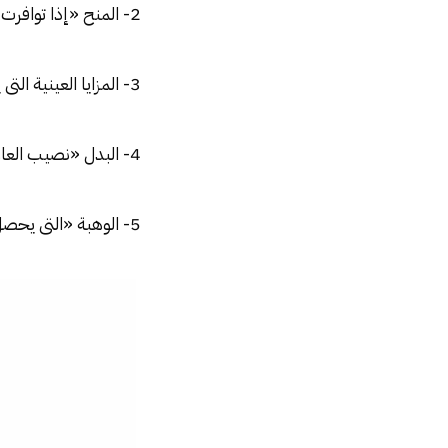
2- المنح «إذا توافرت لها صفات العمومية والدوام والثبات»
3- المزايا العينية التى يلتزم بها صاحب العمل
4- البدل «نصيب العامل في الأرباح»
5- الوهبة «التى يحصل عليها العامل إذ جرت العادة بدفعها»