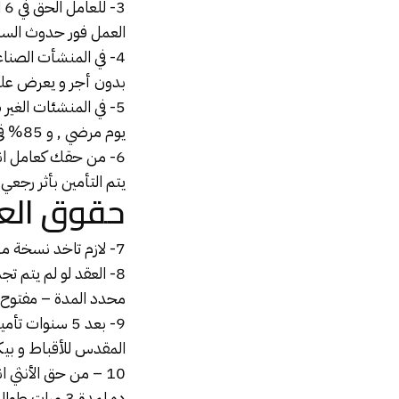
العمل فور حدوث السب
بدون أجر و يعرض عل
5- في المنشئات الغير صناعية من حق
يوم مرضي , و 85% في ال 90 اليوم التانيين
6- من حقك كعامل ان
يتم التأمين بأثر رجعي 3 شهور
حقوق العا
7- لازم تاخد نسخة من العقد سواء في أول مرة او في حالات التجديد
8- العقد لو لم يتم ت
محدد المدة – مفتوح
9- بعد 5 سنو
المقدس للأقباط و بيك
10 – من حق الأنثي انها تاخد
ده لمدة 3 مرات طوال مدة الخدمة و ممكن أجازة الوضع تبدأ من الشهر السادس