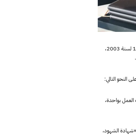
، وفي إطار ذلك حرصت نصوص القانون رقم 12 لسنة 2003،
 النحو التالي:
 العمل بواحدة،
«شهادة الشهود،