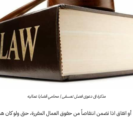
ﻣﺬﻛﺮﺓ ﻓﻰ ﺩﻋﻮﻯ ﻓﺼﻞ ﺗﻌﺴﻔﻰ | محامي قضايا عماليه
 أو اتفاق اذا تضمن انتقاصاً من حقوق العمال المقررة، حتى ولو كان هذا