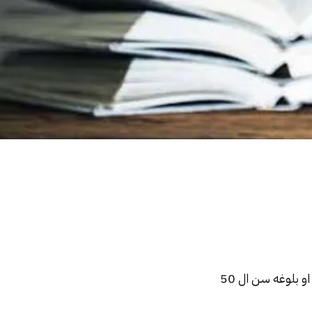
2- للعامل الحق في 30 يوم اجازة سنوية بدلا من 21 يوم في حالة انه اتم 10 سنوات تأمينية او بلوغه سن ال 50