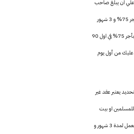
ان في كل مرة علي ان يبلغ صاحب
4- في المنشأت الصناعية من حق العامل انه ياخد اجازة مرضي شهر باجر كامل و 8 شهور بأجر 75% و 3 شهور
المتأمن عليه انه ياخد أجازة مرضي180 يوم بأجر 75% في اول 90
 عليك من أول يوم
تحديد يعتبر عقد غير
 للمسلمين او بيت
وضع في حال انها تمت 10 شهور تأمينيه عند صاحب العمل لمدة 3 شهور و