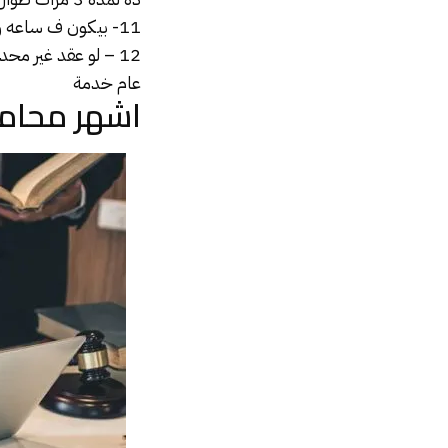
11- بيكون ف ساعه رعاية الطفل ” ساعة رضاعة ” لمدة عاميين كاملين
12 – لو عقد غير 
عام خدمة
اشهر محام