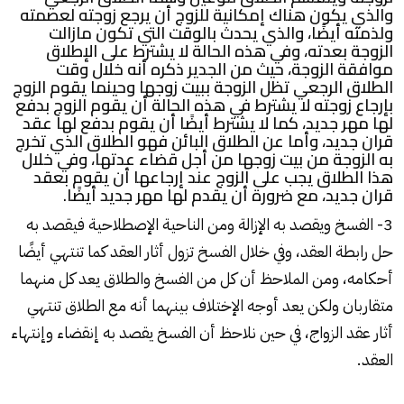
والذي يكون هناك إمكانية للزوج أن يرجع زوجته لعصمته
ولذمته أيضًا، والذي يحدث بالوقت التي تكون مازالت
الزوجة بعدته، وفي هذه الحالة لا يشترط على الإطلاق
موافقة الزوجة، حيث من الجدير ذكره أنه خلال وقت
الطلاق الرجعي تظل الزوجة ببيت زوجها وحينما يقوم الزوج
بإرجاع زوجته لا يشترط في هذه الحالة أن يقوم الزوج بدفع
لها مهر جديد، كما لا يشترط أيضًا أن يقوم بدفع لها عقد
قران جديد، وأما عن الطلاق البائن فهو الطلاق الذي تخرج
به الزوجة من بيت زوجها من أجل قضاء عدتها، وفي خلال
هذا الطلاق يجب على الزوج عند إرجاعها أن يقوم بعقد
قران جديد، مع ضرورة أن يقدم لها مهر جديد أيضًا.
3- الفسخ ويقصد به الإزالة ومن الناحية الإصطلاحية فيقصد به
حل رابطة العقد، وفي خلال الفسخ تزول أثار العقد كما تنتهي أيضًا
أحكامه، ومن الملاحظ أن كل من الفسخ والطلاق يعد كل منهما
متقاربان ولكن يعد أوجه الإختلاف بينهما أنه مع الطلاق تنتهي
أثار عقد الزواج، في حين نلاحظ أن الفسخ يقصد به إنقضاء وإنتهاء
العقد.