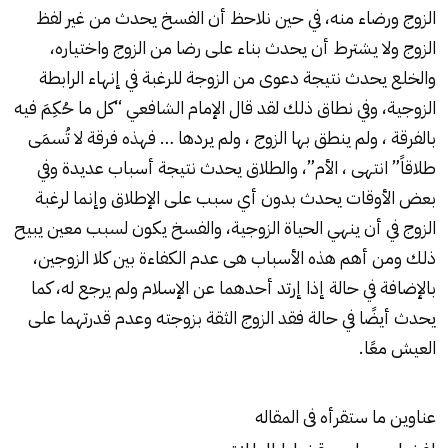
الزوج ورضاء منه، في حين نلاحظ أن الفسخ يحدث من غير لفظ
الزوج ولا يشترط أن يحدث بناء على رضا من الزوج واختياره،
والخلع يحدث نتيجة دعوى من الزوجة للرغبة في إنهاء الرابطة
الزوجية، وفي نطاق ذلك لقد قال الإمام الشافعي “كل ما حُكِمَ فيه
بالفرقة ، ولم ينطق بها الزوج ، ولم يردها … فهذه فرقة لا تُسمَى
طلاقاً” انتهى ، الأم”، والطلاق يحدث نتيجة أسباب عديدة وفي
بعض الأوقات يحدث بدون أي سبب على الإطلاق وإنما لرغبة
الزوج في أن ينهي الحياة الزوجية، والفسخ يكون لسبب معين يبيح
ذلك ومن أهم هذه الأسباب هى عدم الكفاءة بين كلا الزوجين،
بالإضافة في حالة إذا إرتد أحدهما عن الإسلام ولم يرجع له، كما
يحدث أيضًا في حالة فقد الزوج الثقة بزوجته وعدم قدرتهما على
العيش معًا.
عناوين ما ستقرأه فى المقاله