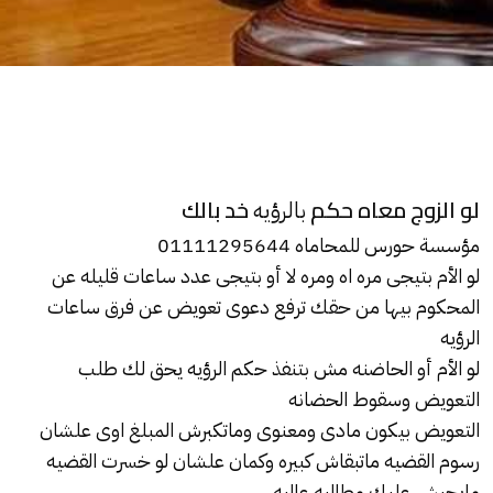
لو الزوج معاه حكم
خد بالك
بالرؤيه
مؤسسة حورس للمحاماه 01111295644
لو الأم بتيجى مره اه ومره لا أو بتيجى عدد ساعات قليله عن
المحكوم بيها من حقك ترفع دعوى
تعويض
عن فرق ساعات
الرؤيه
لو الأم أو الحاضنه مش بتنفذ حكم الرؤيه يحق لك طلب
التعويض وسقوط الحضانه
التعويض بيكون مادى ومعنوى وماتكبرش المبلغ اوى علشان
رسوم القضيه ماتبقاش كبيره وكمان علشان لو خسرت القضيه
مايجيش عليك مطالبه عاليه