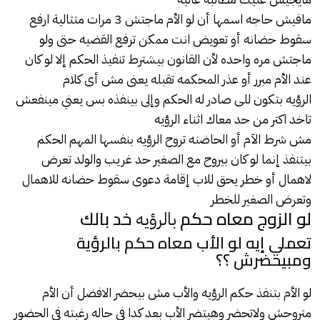
مافيش حاجه اسمها أن لو الأم ماجتش 3 مرات متتالية ارفع
سقوط حضانه أو تعويض انت ممكن ترفع القضيه حتى ولو
ماجتش مره واحده لأن القانون بيشترط تنفيذ الحكم إلا لو كان
عند الأم مبرر أو عذر المحكمه تقبله يعنى مش أى كلام
الرؤيه بتكون للى صادر له الحكم وإلى بينفذه بس يعني مينفعش
تاخد اكتر من حد معاك اثناء الرؤيه
مش شرط الآم أو الحاضنه تروح الرؤيه بنفسها المهم الحكم
بيتنفذ إنما لو كان بيروح مع الصغير حد غريب والولد تعرض
لاهمال أو خطر يحق للاب إقامة دعوى سقوط حضانه للاهمال
وتعرض الصغير للخطر
لو الزوج معاه حكم
خد بالك
بالرؤيه
تعملي إيه لو الأب معاه حكم بالرؤية
ومبيحضرش ؟؟
لو الأم بتنفذ حكم الرؤيه والأب مش بيحضر الافضل أن الأم
متروحش ولاتحضر وهيتضر الأب بعد كدا في حاله رغبته في الحضور