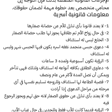
محامي متخصص يعد خطوة مهمة لضمان حقوقك.
معلومات قانونية أسرية
1- لا يعتد قانونا بأى تنازل للأم عن حضانة صغارها
2- فى حال زواج الأم ثم طلاقها يجوز لها طلب حضانة الصغار
3- الخلع ليس له استئناف
4- دعوى حبس متجمد نفقه اسره يكون فيها الحبس شهر وليس
له استئناف
5- الرؤية تكون أسبوعية ولمده 3 ساعات
6- دعاوى الطلاق بكافه أنواعه له استئناف ولذلك فهى تتأخر
ويمكن أن تصل المدة لأكثر من عام ونصف
7- قضية الطاعة لها استئناف وللزوجه تسليم نفسها في أى
مرحله من مراحل الدعوى إذا أرادت
8- لا يعتد بأى تنازل عن حقوق الصغار لانه حق لهم ويجوز الرجوع
فيه
9- الرؤيه قديما كانت للأب فقط وللجدين فى حال غياب الأب.