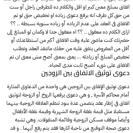
اتفاق بمبلغ معين كبير او اقل والكلام ده للطرفين راجل أو ست
من حق كل طرف انه يرفع دعوى زياده او تخفيض حتى لو تم
الاتفاق فى العقد على عدم الزياده أو زياده سنويه بسيطه .. ؟؟
ازاى الكلام ده معقول .. ؟؟ اه معقول جدا لا وكمان لو المبلغ إلى
حضرتك كنت ماضى عليه وقت الاتفاق أكبر من استطاعتك أو
أقل من المفروض يتفق عليه من حقك ماتنفذ العقد وتطلب
تخفيض المبلغ أو زيادته … يعنى بمعنى أصح مش معنى ان تم
الاتفاق على شىء أصبح ثابت مدى الحياه.
دعوى توثيق الاتفاق بين الزوجين
دعوى توثيق الإتفاق بين الزوجين هي واحدة من الدعاوى المثارة
أمام
محاكم الأسرة
, و هي دعوى يرفعها الزوج أو الزوجة لتوثيق
اتفاق في إطار عقد يتضمن عدة بنود تنظم العلاقة الزوجية بينهما
مستقبلا مثل قيمة نفقة الزوجة الشهرية وقيمة نفقة الأطفال
وأيضاَ موقف مسكن الزوجية وقائمة المنقولات. وهي تشبه
دعوى صحة التوقيع من ناحية آثارها فقد يتم رفع أيهما . و قد