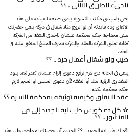
نلجىء للطريق التانى .. ؟؟
بص ياسيدى مكتب التسويه بيدى صيغه تنفيذيه على عقد
الاتفاق وده فايدته أن لو الزوج مثلا شغال فى شركه يبقى حضرتك
مش محتاجه حكم محكمه علشان تاخدى النفقه من الشركه
كفايه تعلنى الشركه
بالعقد
والشركه تصرف المبلغ المتفق عليه فى
العقد
.
طيب ولو شغال أعمال حره .. ؟؟
يبقى فى الحاله دى لازم ترفع دعوى إلزام علشان تقدر تنفذ بنود
العقد
زى الرؤيه مثلا أو النفقه لأن دعوى الحبس او الحجز لازم
حكم محكمه بكده
عقد الاتفاق وكيفية توثيقه بمحكمة الاسره ؟؟
☆ كل ده كويس طيب ايه الجديد إلى فى
المنشور .. ؟؟
اقولك بقى ايه الجديد . ؟؟ الجديد أن حضرتك لو ماضى على عقد