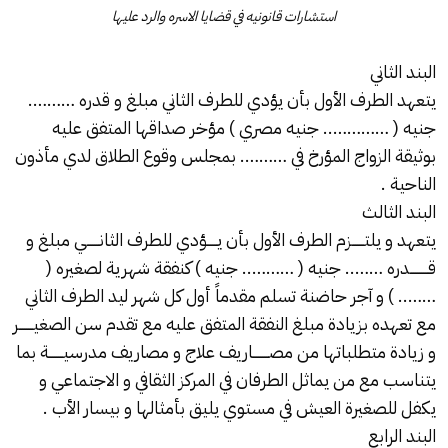
استشارات قانونيه في قضايا الاسره والرد عليها
البند الثاني
يتعهد الطرف الأول بأن يؤدي للطرف الثاني مبلغ و قدره ……….
جنيه ( ………….. جنيه مصري ) مؤخر صداقها المتفق عليه
بوثيقة الزواج المؤرخ في ………. بمجلس وقوع الطلاق لدي مأذون
الناحية .
البند الثالث
يتعهد و يلتــــــزم الطرف الأول بأن يـــــؤدي للطرف الثانــــــي مبلغ و
قـــــــــدره …….. جنيه ( ……….. جنيه ) كنفقة شهرية لصغيره (
…….. ) و آجر حاضنة تسلم مقدماً أول كل شهر ليد الطرف الثاني
مع تعهده بزيادة مبلغ النفقة المتفق عليه مع تقدم سن الصغيـــــــر
و زيادة متطلباتها من مصــــــــاريف علاج و مصاريف مدرسيـــــــة بما
يتناسب مع من يماثل الطرفان في المركز الثقافي و الاجتماعي و
يكفل للصغيرة العيش في مستوي يليق بأمثالها و بيسار الأب .
البند الرابع