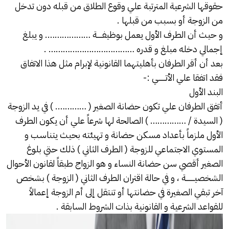
حقوقها الشرعية المترتبة علي وقوع الطلاق من قبله دون تدخل
من الزوجة أو بسبب من قبلها .
و حيث أن الطرف الأول يعمل بوظيفـــــة ………………. و يبلغ
إجمالي دخله مبلغ و قدره ……………………………… .
بعد أن أقر الطرفان بأهليتهما القانونية لإبرام مثل هذا الاتفاق
فقد اتفقا علي الأتـــــــي :-
البند الأول
أتفق الطرفان علي تكون حضانة الصغير ( …………. ) في يد الزوجة
( السيدة / …………… ) الصالحة لها شرعاً علي أن يكون الطرف
الأول ملزماً بأعداد مسكن حضانة و تهيئته بحيث يتناسب و
المستوي الاجتماعي للزوجة ( الطرف الثاني ) ذلك حتي بلوغ
الصغير أقصي سن حضانة النساء و هو الزواج طبقاً لقانون الأحوال
الشخصيــــــــة ، و في حالة اقتران الطرف الثاني ( الزوجة ) بشخص
آخر تبقي الصغيرة في حضانتها أو تنتقل إلى أم الزوجة إعمالاً
للقواعد الشرعية و القانونية بذات الشروط السابقة .