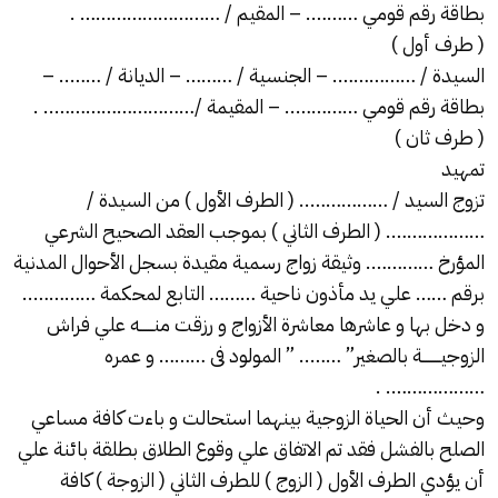
بطاقة رقم قومي ………. – المقيم / ……………………… .
( طرف أول )
السيدة / ……………. – الجنسية / ……… – الديانة / …….. –
بطاقة رقم قومي ………….. – المقيمة /……………………….. .
( طرف ثان )
تمهيد
تزوج السيد / …………….. ( الطرف الأول ) من السيدة /
………………. ( الطرف الثاني ) بموجب العقد الصحيح الشرعي
المؤرخ …………. وثيقة زواج رسمية مقيدة بسجل الأحوال المدنية
برقم …… علي يد مأذون ناحية ……… التابع لمحكمة …………..
و دخل بها و عاشرها معاشرة الأزواج و رزقت منــــــه علي فراش
الزوجيــــــــة بالصغير” …….. ” المولود فى ……… و عمره
………………. .
وحيث أن الحياة الزوجية بينهما استحالت و باءت كافة مساعي
الصلح بالفشل فقد تم الاتفاق علي وقوع الطلاق بطلقة بائنة علي
أن يؤدي الطرف الأول ( الزوج ) للطرف الثاني ( الزوجة ) كافة