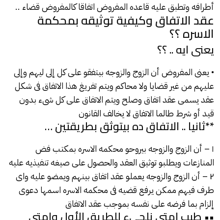
أطرافه وتطبق عليه قاعده المفروض اتفاقا كالمفروض قضاء ..
عقد الاتفاق وكيفية توثيقه بمحكمة
الاسره ؟؟
يعنى ايه .. ؟؟
• يعنى المفروض أن الزوج والزوجه بيتفقو على كل إلى ليهم وإلى
عليهم من غير قضايا ولا محاكم ويتم تفريغ هذا الاتفاق فى شكل
عقد يسمى عقد اتفاق وصلح ويتم الاتفاق على كل شىء بدون
قيد أو شرط طالما الاتفاق لا يخالف القانون
**ثانيا .. الاتفاق ده بيتوثق بطريقتين …
١ – أن الزوج والزوجه بيروحو
محكمه الاسره
بمكتب فض
المنازعات ويطلبو توثيق العقد والحصول على صيغه تنفيذيه عليه
٢ – أن الزوج والزوجه يعملو
عقد اتفاق
بينهم ويمضو عليه واى
طرف فيهم ممكن يرفع قضيه فى محكمه الاسره اسمها دعوى
إلزام بما فرضه على نفسه بموجب عقد الاتفاق
•• طيب امتى نلجىء للطريق الأول وامتى