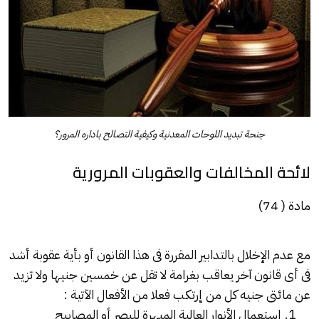
جنحة تبديد اللوحات المعدنية وكيفية التصالح باداره المرور؟
​لائحة المخالفات والعقوبات المرورية
مادة ( 74)
مع عدم الإخلال بالتدابير المقررة فى هذا القانون أو بأية عقوبة أشد
فى أى قانون آخر يعاقب بغرامة لا تقل عن خمسين جنيها ولا تزيد
عن مائتى جنيه كل من إرتكب فعلا من الأفعال الآتية :
إستعمال الأنوار العالية المبهرة للبصر أو المصابيح