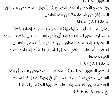
الدعوى الجنائية
.
وفى جميع الأحوال لا يجوز التصالح فى الأحوال المنصوص عليها فى
البند (6) من المادة 74 من هذا القانون .
مادة ( 81 ): ملغاة
إذا إتهم قائد أى سيارة بإرتكاب جريمة قتل أو إصابة خطأ
بالسيارة فيجوز للنيابة العامة أن تأمر بإيقاف سريان رخصة القيادة
المنصرفة إليه لمدة لا تجاوز شهرا ولها إذا رأت مد إيقافه أن
تعرض الأمر على القاضى الجزئى ليأمر بإلغائه أو إمتداده المدة
التى يحددها .
مادة ( 81 ) مكررا
تنقضى الدعوى الجنائية فى المخالفات المنصوص عليها فى هذا
القانون بمضى ثلاث سنوات من تاريخ وقوع الفعل كما تسقط
العقوبة بمرور ثلاث سنوات على صيرورة الحكم بها نهائيا .
39
Post Views: