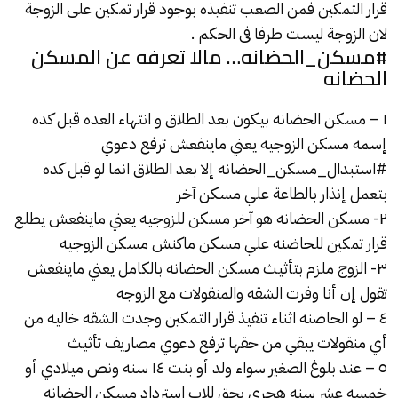
قرار التمكين فمن الصعب تنفيذه بوجود قرار تمكين على الزوجة
لان الزوجة ليست طرفا فى الحكم .
#مسكن_الحضانه… مالا تعرفه عن المسكن
الحضانه
١ – مسكن الحضانه بيكون بعد الطلاق و انتهاء العده قبل كده
إسمه مسكن الزوجيه يعني ماينفعش ترفع دعوي
#استبدال_مسكن_الحضانه إلا بعد الطلاق انما لو قبل كده
بتعمل إنذار بالطاعة علي مسكن آخر
٢- مسكن الحضانه هو آخر مسكن للزوجيه يعني ماينفعش يطلع
قرار تمكين للحاضنه علي مسكن ماكنش مسكن الزوجيه
٣- الزوج ملزم بتأثيث مسكن الحضانه بالكامل يعني ماينفعش
تقول إن أنا وفرت الشقه والمنقولات مع الزوجه
٤ – لو الحاضنه اثناء تنفيذ قرار التمكين وجدت الشقه خاليه من
أي منقولات يبقي من حقها ترفع دعوي مصاريف تأثيث
٥ – عند بلوغ الصغير سواء ولد أو بنت ١٤ سنه ونص ميلادي أو
خمسه عشر سنه هجري يحق للاب استرداد مسكن الحضانه