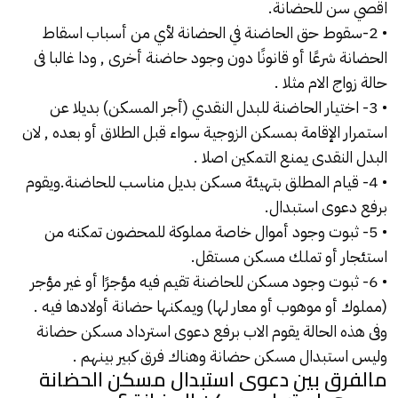
اقصي سن للحضانة.
• 2-سقوط حق الحاضنة في
الحضانة
لأي من أسباب اسقاط
الحضانة شرعًا أو قانونًا دون وجود حاضنة أخرى , ودا غالبا فى
حالة زواج الام مثلا .
• 3- اختيار الحاضنة للبدل النقدي (أجر المسكن) بديلا عن
استمرار الإقامة
بمسكن الزوجية
سواء قبل الطلاق أو بعده , لان
البدل النقدى يمنع التمكين اصلا .
• 4- قيام المطلق بتهيئة مسكن بديل مناسب
للحاضنة
.ويقوم
برفع دعوى استبدال.
• 5- ثبوت وجود أموال خاصة مملوكة للمحضون تمكنه من
استئجار أو تملك مسكن مستقل.
• 6- ثبوت وجود مسكن للحاضنة تقيم فيه مؤجرًا أو غير مؤجر
(مملوك أو موهوب أو معار لها) ويمكنها حضانة أولادها فيه .
وفى هذه الحالة يقوم الاب برفع دعوى استرداد مسكن حضانة
وليس استبدال مسكن حضانة وهناك فرق كبير بينهم .
مالفرق بين دعوى استبدال مسكن الحضانة