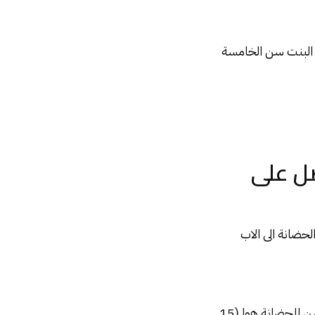
و البنت سن الخامسة
صل على
الحضانة الى الاب
• القانون المصرى لم يفرق فى موضوع سن حضانة الاطفال بين الولد والبنت فقرر ان اقصي سن للحضانة هوا (15