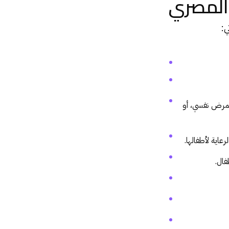
 المصري
ي:
بمرض نفسي، أو
عاية لأطفالها.
فال.