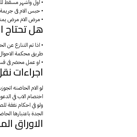
• اول واشهر مسقط للح
• حبس الام فى جريمة
• مرض الام مرض يمنع
هل تحتاج ال
• اذا تم التنازع عن ا
طريق محكمة
الاحوا
• او عمل محضر فى قسم 
اجراءات نقل
لو الام الحاضنه اتجوز
اختصام الاب في الدعو
ولو في احكام نفقة للص
الجدة باعتبارها الحاضن
الاوراق الم