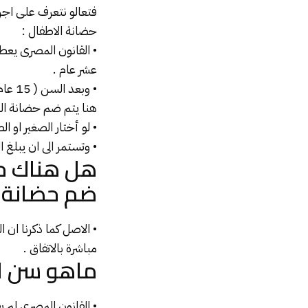
فتعالو نتعرف على اج
حضانة الاطفال :
• القانون المصرى يعط
عشر عام .
• وبعد السن ( 15 عام ) يخير القاضى الولد او البنت بالاختيار ما بين ابوه او امه .
هنا يتم ضم حضانة ال
• لو أختار الصغير او ال
• وتستمر الى ان يبلغ ا
هل هناك حا
ضم حضانة 
• الاصل كما ذكرنا ان ال
مباشرة بالاتفاق .
ماهو سن ال