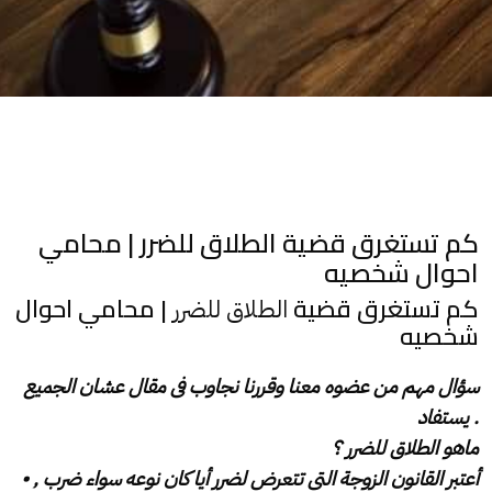
احوال شخصيه
‎كم تستغرق قضية
| محامي احوال
الطلاق للضرر
شخصيه
يستفاد .
‎ماهو الطلاق للضرر ؟
‎• أعتبر القانون الزوجة التى تتعرض لضرر أيا كان نوعه سواء ضرب ,