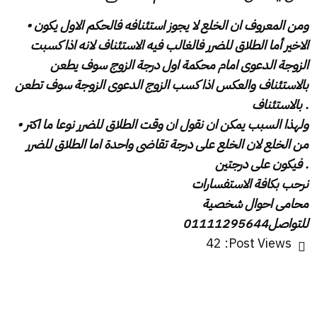
‎• ومن المعروف ان الخلع لا يجوز استئنافه فالحكم الاول يكون
الاخير أما الطلاق للضرر فالغالب فيه الاستئناف لانه اذا كسبت
الزوجة الدعوى امام محكمة اول درجة الزوج سوف يطعن
بالاستئناف والعكس اذا كسب الزوج الدعوى الزوجة سوف تطعن
بالاستئناف .
‎• ولهذا السبب يمكن ان نقول ان وقت الطلاق للضرر نوعا ما اكتر
من الخلع لان الخلع على درجة تقاضى واحدة اما الطلاق للضرر
فيكون على درجتين .
‎نرحب بكافة الاستفسارات
‎محامى احوال شخصية
01111295644‎للتواصل
42
Post Views: