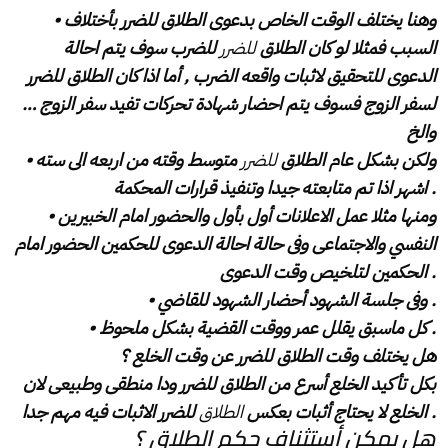
‎• وهنا يختلف الوقت الخاص بدعوى الطلاق للضرر بأختلاف
السبب فمثلا لو كان الطلاق
للضرر
للضرب سوف يتم احالة
الدعوى للتحقيق لاثبات واقعه الضرب , أما اذا كان الطلاق للضرر
لسفر الزوج فسوف يتم احضار شهادة تحركات تفيد سفر الزوج …
والخ
‎• ولكن بشكل عام الطلاق
للضرر
متوسط وقته من اربعه الى سته
اشهر اذا تم متابعته جيدا وتنفيذ قرارات المحكمة .
‎• ومنها مثلا عمل الاعلانات أول بأول والحضور امام الخبيرين
النفسي والاجتماعى وفى حالة احالة الدعوى للحكمين الحضور امام
الحكمين لتلخيص وقت الدعوى .
‎• وفى جلسة الشهود أحضار الشهود للقاضي .
‎• كل ماسبق يقلل عمر ووقت القضية بشكل ملحوظ .
‎هل يختلف وقت الطلاق للضرر عن وقت الخلع ؟
للضرر الاثبات فيه مهم جدا .
الخلع لا يحتاج أثبات بعكس
الطلاق
‎هل يمكن أستثناف حكم الطلاق ؟