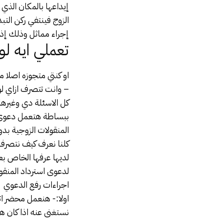
الزوج فينتفي ركن التبد
إجراء مماثل وذلك إذا قب
تعملي ايه ل
او كنتي متجوزه اصلا م
– وانت تتصرف ازاي ل
كل الاسئلة دي وغيرها ب
المنقولات الزوجية بد
‏‎كلنا نعرف كيف نتصر
لديها عرفها الخاص بع
لدعوى استرداد المنقو
‏‎اولا:- هنعمل محضر ا
نستغنى عنه اذا كان ه