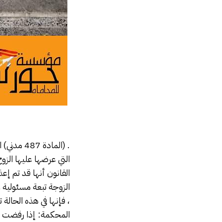
. (المادة 487 مدني) التصرف حال رفض الزوجة استلام
التي عرضها عليها الزوج
الزوجة تبعة مسئولية ع
المحكمة: إذا رفضت ا