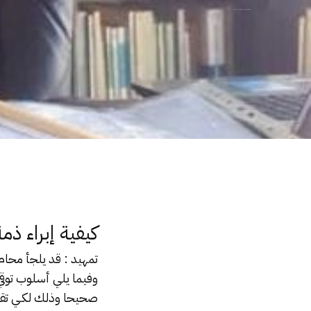
كيفية إبراء ذمة الزوج من منقولات الزوجية | محامي اسره
كيفية إبراء ذم
تمهيد : قد يلجأ محام 
وفيما يلي أسلوب توقي
صحيحا وذلك لكـي تقوم 