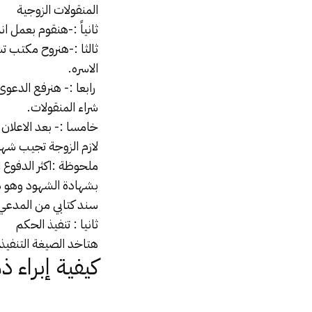
المنقولات الزوجية
‏‎ثالثا :-هنروح مكتب
الاسره.
‏‎ رابعا :- هنرفع الد
شراء المنقولات.
‏‎خامسا :- بعد الاعلا
لازم الزوجة تجيب شهو
بشهادة الشهود وهو دف
سند كتابي من المدعي
كيفية إبراء 