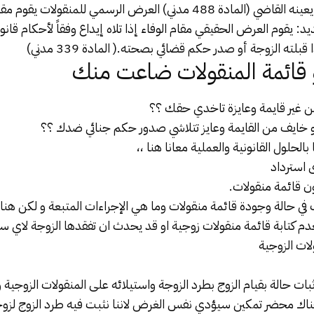
إيداعها بالمكان الذي يعينه القاضي (المادة 488 مدني) العرض الرسمي للمن
يد: يقوم العرض الحقيقي مقام الوفاء إذا تلاه إيداع وفقاً لأحكام قانون
لته الزوجة أو صدر حكم قضائي بصحته.( المادة 339 مدني)
و قائمة المنقولات ضاعت منك
ن غير
قايمة
وعايزة تاخدي حقك ؟؟
و خايف من القايمة وعايز تتلاشي صدور حكم جنائي ضدك ؟؟
الحلول القانونية والعملية معانا هنا ،،
ون
قائمة منقولات
.
ف في حالة وجودة قائمة منقولات وما هي الإجراءات المتبعة و لكن هن
دم كتابة قائمة منقولات زوجية او قد يحدث ان تفقدها الزوجة لاي س
لات الزوجية
ثبات حالة بقيام الزوج بطرد الزوجة واستيلائه على المنقولات الزوجية
ناك محضر تمكين سيؤدي نفس الغرض لاننا نثبت فيه طرد الزوج لزوج