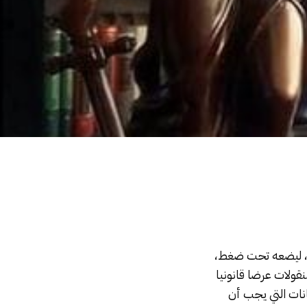
، ليضعه تحت ضغط،
قولات عرضا قانونيا
انات التي يجب أن