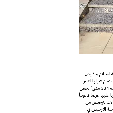
استلام منقولاتها
 عدم قبولها اعتبر
القانون أنها قد تم إعذارها من الوقت الذي يسجل الزوج هذا الرفض بإعلان رسمي ” .( المادة 334 مدني) تحمل
عليها عرضا قانونياً
ك(المادة 335 مدني) إيداع المنقولات بترخيص من
لة الترخيص في