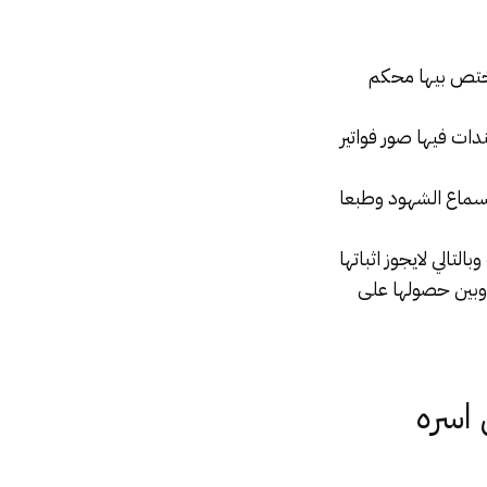
تختص بيها محكم
دات فيها صور فواتير
 لسماع الشهود وطبعا
دعي عليه هو ان تكون المنقولات اكثر من 40 الف جنيه وبالتالي لايجوز اثباتها
 وبين حصولها على
 اسره