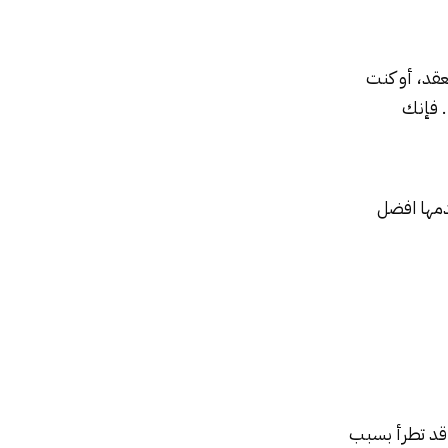
عقد، أو كنت
. فإنك
دمها افضل
ي قد تطرأ بسبب