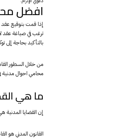
دعوي الإلزام.
افضل محا
إذا قمت بتوقيع عقد ب
ترغب في صياغة عقد لا
بالتأكيد بحاجة إلى ت
من خلال السطور القا
محامي احوال مدنية ف
ما هي القضا
إن القضايا المدنية هي 
القانون المدني هو الق