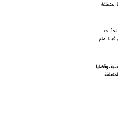
 المتعلقة
يلجأ أحد
 فيها أمام
نية، وقضايا
لمتعلقة