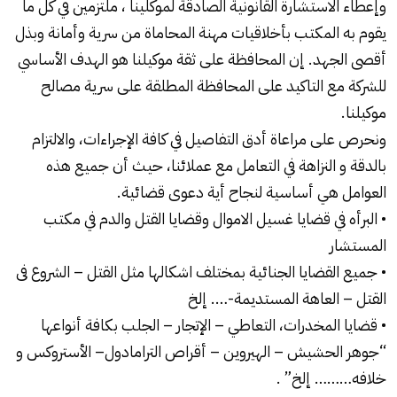
وإعطاء الاستشارة القانونية الصادقة لموكلينا ، ملتزمين في كل ما
يقوم به المكتب بأخلاقيات مهنة المحاماة من سرية وأمانة وبذل
أقصى الجهد. إن المحافظة على ثقة موكيلنا هو الهدف الأساسي
للشركة مع التاكيد على المحافظة المطلقة على سرية مصالح
موكيلنا.
ونحرص على مراعاة أدق التفاصيل في كافة الإجراءات، والالتزام
بالدقة و النزاهة في التعامل مع عملائنا، حيث أن جميع هذه
العوامل هي أساسية لنجاح أية دعوى قضائية.
• البرأه في قضايا غسيل الاموال وقضايا القتل والدم في مكتب
المستشار
• جميع القضايا الجنائية بمختلف اشكالها مثل القتل – الشروع فى
القتل – العاهة المستديمة-…. إلخ
• قضايا المخدرات، التعاطي – الإتجار – الجلب بكافة أنواعها
“جوهر الحشيش – الهيروين – أقراص الترامادول– الأستروكس و
خلافه……… إلخ” .