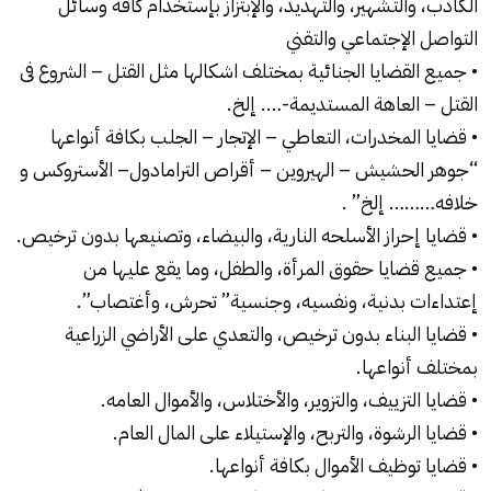
الكاذب، والتشهير، والتهديد، والإبتزاز بإستخدام كافة وسائل
التواصل الإجتماعي والتقني
• جميع القضايا الجنائية بمختلف اشكالها مثل القتل – الشروع فى
القتل – العاهة المستديمة-…. إلخ.
• قضايا المخدرات، التعاطي – الإتجار – الجلب بكافة أنواعها
“جوهر الحشيش – الهيروين – أقراص الترامادول– الأستروكس و
خلافه……… إلخ” .
• قضايا إحراز الأسلحه النارية، والبيضاء، وتصنيعها بدون ترخيص.
• جميع قضايا حقوق المرأة، والطفل، وما يقع عليها من
إعتداءات بدنية، ونفسيه، وجنسية” تحرش، وأغتصاب”.
• قضايا البناء بدون ترخيص، والتعدي على الأراضي الزراعية
بمختلف أنواعها.
• قضايا التزييف، والتزوير، والأختلاس، والأموال العامه.
• قضايا الرشوة، والتربح، والإستيلاء على المال العام.
• قضايا توظيف الأموال بكافة أنواعها.