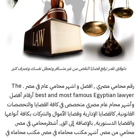
دلوقتى تقدر ترفع قضايا النقض من غير متسافر وتعطل نفسك وتصرف كتير
رقم محامي مصري , افضل و اشهر محامي عام في مصر . The
best and most famous Egyptian lawyer أرقام أفضل
وأشهر محام عام مصري متخصص في كافة القضايا والتخصصات
القانونية, كالقضايا الإدارية وقضايا الأموال والشركات بكافة أنواعها
والقضايا الدستورية, بالإضافة إلى الق, أشطرمحامي في مصر,
محامي من مصر, أشهر مكتب محاماه في مصر, مكتب محاماه في