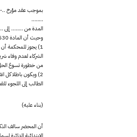
بموجب عقد مؤرخ ..-.
……..
المدة من …….. إلى …
وحيث أن المادة 530من القانون المدنى تقضى بأنه :
1) يجوز للمحكمة أن تقضى بحل الشركة بناء على طلب أحد
الشركاء لعدم وفاء شري
من خطورة تسوغ الحل
2) ويكون باطلا كل ا
الطالب إلى اللجوء لل
(بناء عليه)
أن المحضر سالف الذك
الابتدائية الدائرة ل