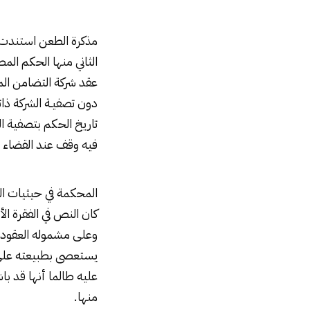
مذكرة الطعن استندت 
الثاني منها الحكم الم
دون تصفيـة الشركة ذات
تاريخ الحكم بتصفية ال
فيه وقف عند القضاء ب
المحكمة في حيثيات ال
وعلى مشموله العقود كا
يستعصى بطبيعته على ف
عليه طالما أنها قد با
منها.