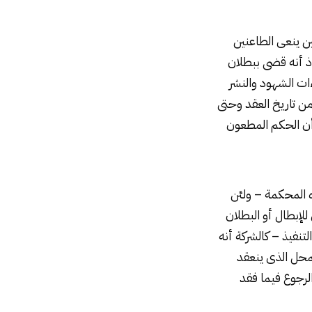
 ينعى الطاعنين
إذ أنه قضى ببطلان
مام إجراءات الشهود والنشر
من تاريخ العقد وحتى
 أن الحكم المطعون
ه المحكمة – ولئن
أثر الرجعى للإبطال أو البطلان
تنفيذ – كالشركة أنه
لمحل الذى ينعقد
لرجوع فيما فقد