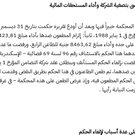
 بتصفية الشركة وأداء المستحقات المالية
الطاعنات الثلاث الأول على حده وأداء مبلغ 8463,62 جنيه للطاعن ا
استأنفت المطعون ضدهما هذا الحكم بالاستئناف رقم 96 لسنة
ن ضدهما، ثم طعن الطاعنون في هذا الحكم بطريق النقض وقدمت الني
ض الحكم المطعون فيه، وإذ عرض الطعن على هذه المحكمة – في غر
ت النيابـة رأيها .
لى عدة أسباب لإلغاء الحكم