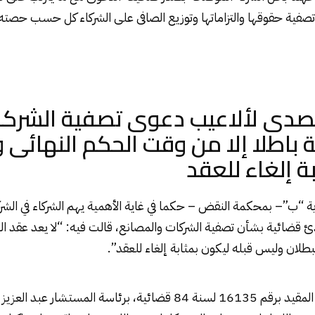
صفية حقوقها والتزاماتها وتوزيع الصافى على الشركاء كل حسب حصته م
صدى لألاعيب دعوى تصفية الشركات
 باطلا إلا من وقت الحكم النهائى 
ة إلغاء للعقد
ية “ب”– بمحكمة النقض – حكما في غاية الأهمية يهم الشركاء في الشر
قضائية بشأن تصفية الشركات والمصانع، قالت فيه: “لا يعد عقد الشر
بطلان وليس قبله ليكون بمثابة إلغاء للعقد”.
صدر الحكم في الطعن المقيد برقم 16135 لسنة 84 قضائية، برئاسة المست