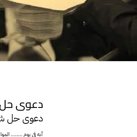
دعوى حل شركة بحكم قضائى لمبرر شرعى
دعوى حل 
دعوى حل شرك
أنه فى يوم …….. الموا