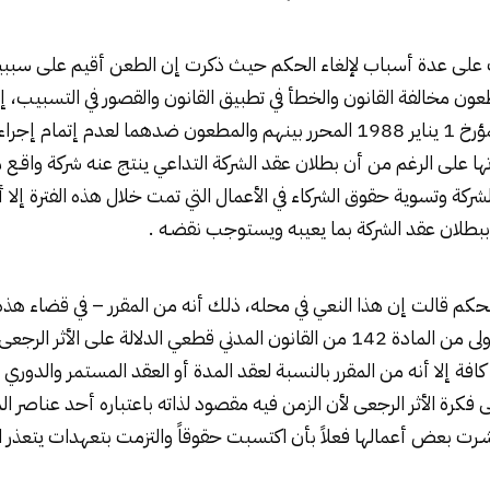
على عدة أسباب لإلغاء الحكم حيث ذكرت إن الطعن أقيم على سببين
طعون مخالفة القانون والخطأ في تطبيق القانون والقصور في التسبيب، 
عقد شركة التضامن المؤرخ 1 يناير 1988 المحرر بينهم والمطعون ضدهما لعدم إت
ها على الرغم من أن بطلان عقد الشركة التداعي ينتج عنه شركة واقـع 
شركة وتسوية حقوق الشركاء في الأعمال التي تمت خلال هذه الفترة إلا
بطلان عقد الشركة بما يعيبه ويستوجب نقضـه .
حكم قالت إن هذا النعي في محله، ذلك أنه من المقرر – في قضاء هذ
كان النص في الفقرة الأولى من المادة 142 من القانون المدني قطعي الدلالة على ال
فة إلا أنه من المقرر بالنسبة لعقد المدة أو العقد المستمر والدوري ال
كرة الأثر الرجعى لأن الزمن فيه مقصود لذاته باعتباره أحد عناصر ا
شـرت بعض أعمالها فعلاً بأن اكتسبت حقوقاً والتزمت بتعهدات يتعذر ا