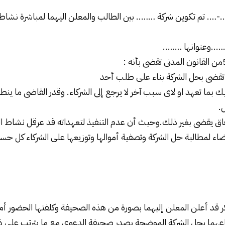
.-…. تم تكوين شركة …….. بين الطالب والمعلن اليهما لمباشرة نشا
…..وعنوانها ……..
ك بما تعهد او لاى سبب آخر لا يرجع إلى الشركاء. وقدر القاضى ما ين
.
تفاق يقضى بغير ذلك.وحيث أن عدم التنفيذ لتعهداته قد عرقل نشاط ا
قضاء لمطالبة حل الشركة وتصفية أموالها وتوزيعها على الشركاء كل ح
ر قد أعلن المعلن إليهما بصورة من هذه الصحيفة وكلفتها الحضور 
سماعهما بحل الشركة الموضحة بصدر صحيفة الدعوى مع ما يترتب على ذ