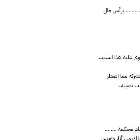
ط …….. برأس مال
طوى عليه هذا السبب
لشركة مما اضطر
سب نصيبه.
أمام محكمة ……..
لك من أثار وتعيين