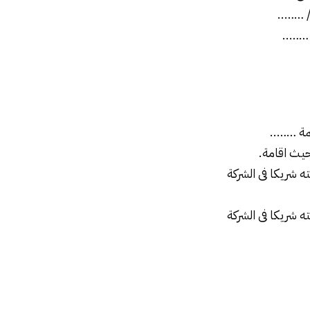
/ ……..
 ……..
ة ……..
حيث اقامة.
الشركة