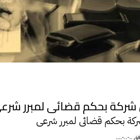
شركة بحكم قضائى لمبرر شرع
ة بحكم قضائى لمبرر شرعى
فق ..-..-….