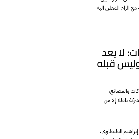
ع الزام المعلن اليه
: لا يعد
وليس قبله
كات والمصانع،
كة باطلا إلا من
شار عبد العزيز إبراهيم الطنطاوى،