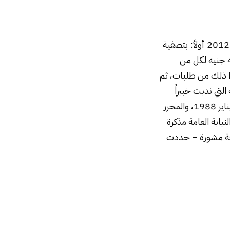
في تلك الأثناء – ندبت المحكمة خبيراً فيها وبعد أن أودع تقريره حكمت بتاريخ 31 ديسمبر 2012 أولاً: بتصفية
الشركة محل العقد المؤرخ في 1 يناير 1988، ثانياً: إلزام المطعون ضدها بأداء مبلغ 423,81 جنيه لكل من
لرابع، ورفضت ما عدا ذلك من طلبات، ثم
 69 قضائية – الإسكندرية التي ندبت خبيراً
وبعد أن أودع تقريره قضت بإلغاء الحكم المستأنف وببطلان عقد شركة التضامن المؤرخ 1 يناير 1988، والمحرر
ابة العامة مذكرة
فة مشورة – حددت