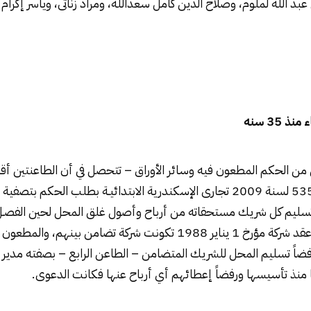
د الله لملوم، وصلاح الدين كامل سعدالله، ومراد زناتى، وياسر إكرام
ذ 35 سنه
ن من الحكم المطعون فيه وسائر الأوراق – تتحصل في أن الطاعنتين أق
ضدهما الدعوى رقم 535 لسنة 2009 تجارى الإسكندرية الابتدائيـة بطلب الحكم 
تسليم كل شريك مستحقاته من أرباح وأصول غلق المحل لحين الفصـل
سند من أنه بموجب عقد شركة مؤرخ 1 يناير 1988 تكونت شركة تضامن بي
 رفضاً تسليم المحل للشريك المتضامن – الطاعن الرابع – بصفته مدير
 منذ تأسيسها ورفضاً إعطائهم أي أرباح عنها فكانت الدعوى.