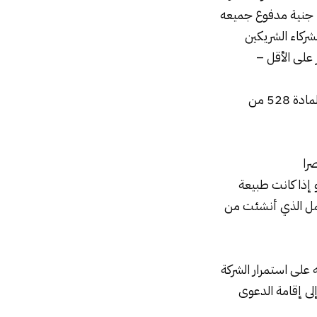
 جنية مدفوع جميعه
شركاء الشريكين
 على الأقل –
وحيث إن بتاريخ …/ …/ ….. توفى الشريك المرحوم/ ……… مورث المعلن إليهما وإذ تنص المادة 528 من
و إذا كانت طبيعة
عمل الذي أنشئت من
على استمرار الشركة
إلى إقامة الدعوى