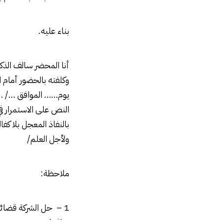
بناء عليه.
أنا المحضر سالف الذك
وكلفته بالحضور أمام
يوم…… الموافق …/ …
النص على الاستمرار ف
بالنفاذ المعجل بلا كف
ولأجل العلم/
ملاحظة: