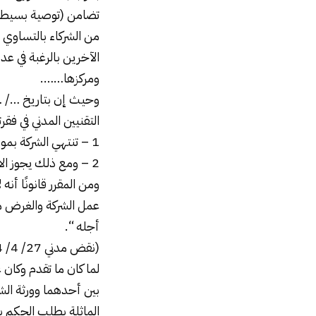
تضامن (توصية بسيطة
من الشركاء بالتساوي 
الآخرين بالرغبة في عدم
ومركزها…….
التقنيين المدني في فقرت
1 – تنتهي الشركة بموت أحد الشركاء أو الحجر عليه أو بإعساره أو بإفلاسه
2 – ومع ذلك يجوز الاتفاق على أنه إذا مات أحد الشركاء تستمر الشركة مع ورثته ولو كانوا قصرا
ومن المقرر قانونًا أنه
عمل الشركة والغرض م
أجله “.
(نقض مدني 27/ 4/ 1944 مجموعة عمر رقم 125 ص 338)
لما كان ما تقدم وكان
بين أحدهما وورثة الشر
الماثلة بطلب الحكم