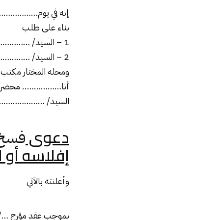
إنه في يوم………………
بناء على طلب
1 – السيد/ ……………… المقيم/ ………………….
2 – السيد/ ……………… المقيم/ ………………….
ومحله المختار مكتب
أنا…………….. محضر م
السيد/ ……………………
دعوى
فسخ 
إفلاسه أو ا
وأعلنته بالآتي
بموجب عقد مؤرخ …/