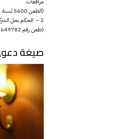
مرافعات.
(الطعن 5600 لسنة 62 ق – جلسة 21/ 2/ 2000)
2 – الحكم بحل
الشرك
(طعن رقم 649782 ق – جلسة 8/ 2/ 2000)
صيغة دعوي