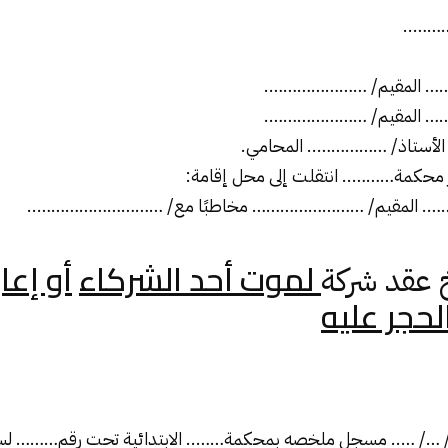
……..
 الأستاذ/ …………….. المحامي.
حكمة……….. انتقلت إلى محل إقامة:
. المقيم/ …………………… مخاطبًا مع/ ………………………..
لموت أحد الشركاء
أو إعا
عقد شركة
لحجر عليه
 …/ ….. مسجل ملخصه بمحكمة…….. الابتدائية تحت رقم……… لس