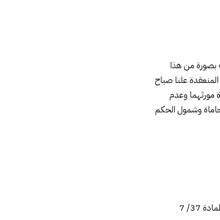
ه بصورة من هذا
لمنعقدة علنا صباح
 مورثهما وعدم
محاماة وشمول الحكم
1 – حل الشركة قضائيا ماهيته فسخ لها. أثره. تقدير قيمة الدعوى بحل الشركة طبقا لنص المادة 37/ 7