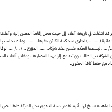
ر قد انتقلت في تاريخه أعلاه إلى حيث محل إقامة المعلن إليه وأعلنت
 الدائرة (……….) تجاري بمحكمة الكائن مقرها………. وذلك بجلستها ا
/ ….. ليسمعا الحكم
بفسخ عقد شركة
……… المؤرخ …/ …/ ….. لوفاة
ي
الشركة
بين الطالب وورثته مع إلزامهما المصاريف ومقابل أتعاب ال
الة. مع حفظ كافة الحقوق.