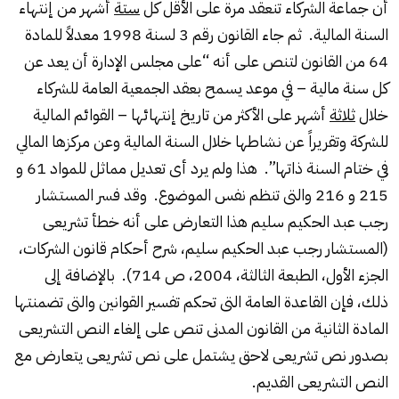
أن جماعة الشركاء تنعقد مرة على الأقل كل
ستة
أشهر من إنتهاء
السنة المالية. ثم جاء القانون رقم 3 لسنة 1998 معدلاً للمادة
64 من القانون لتنص على أنه “على مجلس الإدارة أن يعد عن
كل سنة مالية – في موعد يسمح بعقد الجمعية العامة للشركاء
خلال
ثلاثة
أشهر على الأكثر من تاريخ إنتهائها – القوائم المالية
للشركة وتقريراً عن نشاطها خلال السنة المالية وعن مركزها المالي
في ختام السنة ذاتها”. هذا ولم يرد أى تعديل مماثل للمواد 61 و
215 و 216 والتى تنظم نفس الموضوع. وقد فسر المستشار
رجب عبد الحكيم سليم هذا التعارض على أنه خطأ تشريعى
(المستشار رجب عبد الحكيم سليم، شرح أحكام قانون الشركات،
الجزء الأول، الطبعة الثالثة، 2004، ص 714). بالإضافة إلى
ذلك، فإن القاعدة العامة التى تحكم تفسير القوانين والتى تضمنتها
المادة الثانية من القانون المدنى تنص على إلغاء النص التشريعى
بصدور نص تشريعى لاحق يشتمل على نص تشريعى يتعارض مع
النص التشريعى القديم.