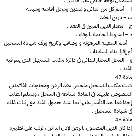
تشتملان بوجه خاص على ما يأتى :
أ – أسم كل من الدائن والمدين ومحل أقامته ومهنته .
ب – تاريخ العقد .
ج – مقدار الدين المبين فى العقد .
د – الشروط الخاصة بالوفاء .
– أسم السفينة المرهونة وأوصافها وتاريخ ورقم شهادة التسجيل
أو إقرار بناء السفينة .
و – المحل المختار للدائن فى دائرة مكتب التسجيل الذى يتم فيه
القيد .
مادة 47
يثبت مكتب التسجيل ملخص عقد الرهن ومحتويات القائمتين
المنصوص عليهما فى المادة السابقة فى السجل ، ويسلم الطلب
إحداهما بعد التأشير عليها بما يفيد حصول القيد مع إثبات ذلك
فى شهادة التسجيل .
مادة 48
إذا كان الدين المضمون بالرهن لإذن الدائن ، ترتب على تظهيره