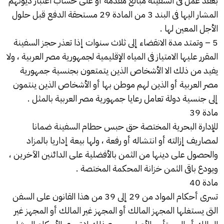
بعقد عمل فى السفينة مبالغ مقدمة أو على حساب اعتبار ديونهم
المشار اليها فى البند 3 من المادة 29 مستحقة الدفع قبل حلول
الأجل المعين لها .
5 – وتمتد مدة الانقضاء إلى ثلاث سنوات إذا تعذر حجز السفينة
المقرر عليها الامتياز فى المياه الإقليمية لجمهورية مصر العربية ، ولا
يفيد من ذلك الا الأشخاص الذين يتمتعون بجنسية جمهورية
مصر العربية أو الذين لهم موطن بها أو الأشخاص الذين ينتمون
إلى جنسية دولة تعامل رعايا جمهورية مصر العربية بالمثل .
مادة 39
للإدارة البحرية المختصة حق حبس حطام السفينة ضمانا
لمصاريف إزالته أو انتشاله أو رفعة ، ولها بيعة إداريا بالمزاد
والحصول على دينها من الثمن بالأفضلية على الدائنين الآخرين ،
ويودع باقى الثمن خزانة المحكمة المختصة .
مادة 40
تسرى أحكام المواد من 29 إلى 39 من هذا القانون على السفن
التى يستغلها المجهز المالك أو المجهز غير المالك أو المجهز غير