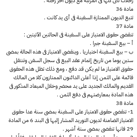
رحلات تأتى كلها فى المرتبة مع ديون آخر رحلة .
مادة 36
تتبع الديون الممتازة السفينة فى أى يد كانت .
مادة 37
تنقضى حقوق الامتياز على السفينة فى الحالتين الآتيتين :
أ – بيع السفينة جبرا .
ب – بيع السفينة اختياريا . وينقضى الامتياز فى هذه الحالة بمضى
ستين يوما من تاريخ إتمام عقد البيع فى سجل السفن وتنتقل
حقوق الامتياز ما لم يكن قد دفع ، ومع ذلك تظل هذه الحقوق
قائمة على الثمن إذا أعلن الدائنون الممتازون كلا من المالك
القديم والمالك الجديد على يد محضر وخلال الميعاد المذكور فى
هذه المادة بمعارضتهم فى دفع الثمن .
مادة 38
1- تنقضى حقوق الامتياز على السفينة بمضى سنة عدا حقوق
الامتياز الضامنة لديون التوريد المشار إليها فى البند 6 من المادة
29 فانها تنقضى بمضى ستة أشهر .