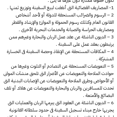
تكون حقوقا ممتازة دون غيرها ما يلى :
1- المصاريف القضائية التى أنفقت لبيع السفينة وتوزيع ثمنها .
2 – الرسوم والضرائب المستحقة للدولة أو لأحد أشخاص
القانون العام وكذلك رسوم الحمولة و الموانئ والإرشاد والقطر
ومصاريف الحراسة والصيانة والخدمات البحرية الأخرى .
3 – الديون الناشئة عن عقد عمل الربان والبحارة وغيرهم ممن
يرتبطون بعقد عمل على السفينة .
4 – المكافآت المستحقة عن الإنقاذ وحصة السفينة فى الخسارة
المشتركة .
5 – التعويضات المستحقة عن التصادم أو التلوث وغيرها من
حوادث الملاحة والتعويضات عن الأضرار التى تلحق منشآت الموانى
أو الأحواض وطرق الملاحة والتعويضات عن الإصابات البدنية التى
تحدث للمسافرين والربان والبحارة والتعويضات عن هلاك أو تلف
البضائع والأمتعة .
6 – الديون الناشئة عن العقود التى يبرمها الربان والعمليات التى
يجريها خارج ميناء تسجيل السفينة فى حدود سلطاته القانونية