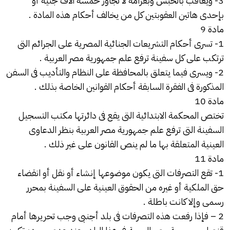
3- ويعاقب بالحبس وبغرامة لا تجاوز خمسة آلاف جنيه أو
بإحدى هاتين العقوبتين كل من يخالف أحكام هذه المادة .
مادة 9
1- تسرى أحكام التشريعات الجنائية المصرية على الجرائم التى
ترتكب على كل سفينة ترفع علم جمهورية مصر العربية .
2- ويسرى فيما يتعلق بالمحافظة على النظام والتأديب فى السفن
المذكورة فى الفقرة السابقة أحكام القوانين الخاصة بذلك .
مادة 10
تختص المحكمة الابتدائية التى يقع فى دائرتها مكتب التسجيل
السفينة التى ترفع علم جمهورية مصر العربية بنظر الدعاوى
العينية المتعلقة بها ما لم ينص القانون على غير ذلك .
مادة 11
1- تقع التصرفات التى يكون موضوعها إنشاء أو نقل أو انقضاء
حق الملكية أو غيره من الحقوق العينية على السفينة بمحرر
رسمى وإلا كانت باطلة .
2 – فإذا رفعت هذه التصرفات فى بلد أجنبى وجب تحريرها أمام