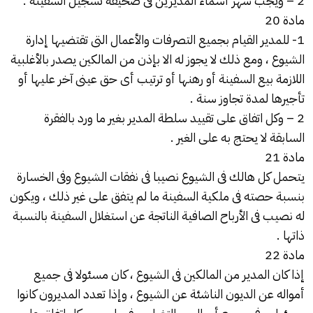
2 – ويجب شهر أسماء المديرين فى صحيفة تسجيل السفينة .
مادة 20
1- للمدير القيام بجميع التصرفات والأعمال التى تقتضيها إدارة
الشيوع ، ومع ذلك لا يجوز له الا بإذن من المالكين يصدر بالأغلبية
اللازمة بيع السفينة أو رهنها أو ترتيب أى حق عينى آخر عليها أو
تأجيرها لمدة تجاوز سنة .
2 – وكل اتفاق على تقييد سلطة المدير بغير ما ورد بالفقرة
السابقة لا يحتج به على الغير .
مادة 21
يتحمل كل هالك فى الشيوع نصيبا فى نفقات الشيوع وفى الخسارة
بنسبة حصته فى ملكية السفينة ما لم يتفق على غير ذلك ، ويكون
له نصيب فى الأرباح الصافية الناتجة عن استغلال السفينة بالنسبة
ذاتها .
مادة 22
إذا كان المدير من المالكين فى الشيوع ، كان مسئولا فى جميع
أمواله عن الديون الناشئة عن الشيوع ، وإذا تعدد المديرون كانوا