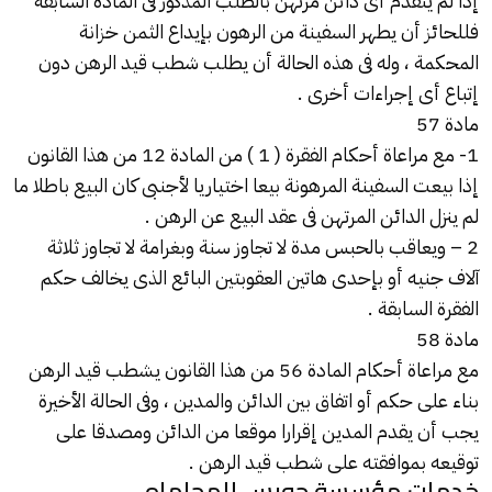
إذا لم يتقدم أى دائن مرتهن بالطلب المذكور فى المادة السابقة
فللحائز أن يطهر السفينة من الرهون بإيداع الثمن خزانة
المحكمة ، وله فى هذه الحالة أن يطلب شطب قيد الرهن دون
إتباع أى إجراءات أخرى .
مادة 57
1- مع مراعاة أحكام الفقرة ( 1 ) من المادة 12 من هذا القانون
إذا بيعت السفينة المرهونة بيعا اختياريا لأجنبى كان البيع باطلا ما
لم ينزل الدائن المرتهن فى عقد البيع عن الرهن .
2 – ويعاقب بالحبس مدة لا تجاوز سنة وبغرامة لا تجاوز ثلاثة
آلاف جنيه أو بإحدى هاتين العقوبتين البائع الذى يخالف حكم
الفقرة السابقة .
مادة 58
مع مراعاة أحكام المادة 56 من هذا القانون يشطب قيد الرهن
بناء على حكم أو اتفاق بين الدائن والمدين ، وفى الحالة الأخيرة
يجب أن يقدم المدين إقرارا موقعا من الدائن ومصدقا على
توقيعه بموافقته على شطب قيد الرهن .
خدمات مؤسسة حورس للمحاماه