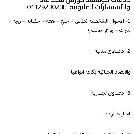
والأستشارات القانونية 01129230200
1- الاحوال الشخصية (طلاق – خلع – نفقة – حضانه – رؤية –
ميراث – زواج اجانب ).
2- دعـــــاوى مدنية
والقضايا الجنائيه بكافه انواعها.
3- دعــــاوى تجـــــارية .
4- ايــجـــارات .