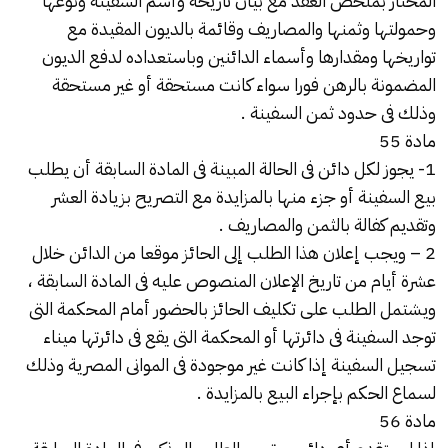
المختار بملخص العقد مع بيان تاريخه وأسم السفينة ونوعها
وحمولتها وثمنها والمصاريف وقائمة بالديون المقيدة مع
تواريخها ومقدارها وأسماء الدائنين وباستعداده لدفع الديون
المضمونة بالرهن فورا سواء كانت مستحقة أو غير مستحقة
وذلك فى حدود ثمن السفينة .
مادة 55
1- يجوز لكل دائن فى الحالة المبينة فى المادة السابقة أن يطلب
بيع السفينة أو جزء منها بالمزايدة مع التصريح بزيادة العشر
وتقديم كفالة بالثمن والمصاريف .
2 – ويجب إعلان هذا الطلب إلى الحائز موقعا من الدائن خلال
عشرة أيام من تاريخ الإعلان المنصوص عليه فى المادة السابقة ،
ويشتمل الطلب على تكليف الحائز بالحضور أمام المحكمة التى
توجد السفينة فى دائرتها أو المحكمة التى يقع فى دائرتها ميناء
تسجيل السفينة إذا كانت غير موجودة فى الموانى المصرية وذلك
لسماع الحكم بإجراء البيع بالمزايدة .
مادة 56