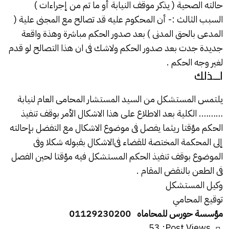
حالته الصحية ( يذكر موقف النيابة أو ما تم من إجراءات )
السبب الثالث :- أن المحكوم عليه قد تصالح مع المجنى علية (
المدعى بالحق المدنى ) بعد صدور الحكم مباشرة وهذة واقعة
جديدة جدت بعد صدور الحكم ولاشك فى ان هذا التصالح لو قدم
لغير وجه الحكم .
لــذلك
يلتمس المستشكل من السيد المستشار المحامى العام لنيابة
………. الكلية بعد الاطلاع على هذا الاشكال الأمر بوقف تنفيذ
الحكم مؤقتا ريثما يفصل فى موضوع الاشكال مع التفضل بإحالته
إلى المحكمة المختصة للقضاء فى
الاشكال
بقبوله شكلا وفى
الموضوع بوقف تنفيذ الحكم المستشكل فيه مؤقتا لحين الفصل
فى الطعن بالنقض المقام .
وكيل المستشكل
توقيع المحامي
مؤسسة حورس للمحاماه 01129230200
53
Post Views: