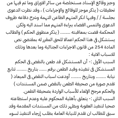
وجيز وقائع الإسناد مستخلصة من سائر الاوراق وما تم فيها من
تحقيقات ( يذكر موجز للوقائع والإجراءات ) ، وقد نظرت الدعوى
بجلسة / / وفيها انكر المتهم الطاعن التهمة وشرح دفاعه ظروف
الدعوى والتمس القضاء ببراءة المتهم مما اسند اليه ولكن
المحكمة قضت بمعاقبته …….. ( يذكر منطوق الحكم ) والطالب
يستشكل في هذا الحكم اعمالا للحق المقرر له بمقتضى نص
المادة 254 من قانون الاجراءات الجنائية وما بعدها وذلك
للاسباب الاتية :
السبب الأول :- أن المستشكل قد طعن بالنقض فى الحكم
المستشكل فى تنفيذه وقيد الطعن برقم …… بتاريخ …….. تتابع
نيابة …….. وبتاريخ …….. أودعت اسباب النقض فى الميعاد (
تقدم صورة من صحيفة الطعن بالنقض ضمن المستندات )
والحكم مرجح الإلغاء للأسباب الواردة بصحيفة الطعن.
السبب الثاني :- يتعلق بأهلية المحكوم عليه وعدم استطاعته
صحيا لتنفيذ العقوبة وبظهر ذلك من المستندات المقدمة وقد
سبق للطالب ان تقدم للنيابة العامة بطلب إرجاء التنفيذ لسوء