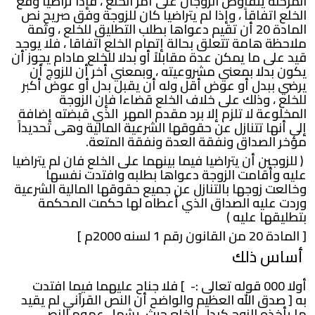
المرحلة يتفاوض الزوجان على أمر الخلع ، فإذا تراضيا وقع
الخلع اتفاقاً ، وإذا لم يتراضيا كان للزوجة وفق صريح نص
المادة 20 أن تقيم دعواها بطلب التطليق للخلع ، وثمة
ملاحظة هامة تتعلق بحالة إتمام الخلع اتفاقا ، فلا يوجد
قيد على ما يمكن عدة مقابلاً أو بدلا للخلع مادام يجوز أن
يكون بدلا بمعني مشروعيته ، وبمعني أخر أن للزوج أن
يرضي ببدل أو عوض أقل وله أن يقبل بدل أو عوض أكبر
للخلع ، وذلك على خلاف الخلع قضاءا فإن الزوجة
المخلوعة لا تلزم إلا برد مقدم المهر الذي قبضته إضافة
إلى أنها تتنازل عن حقوقها الشرعية المالية وهى تحديداً
مؤخر الصداق ونفقة العدة ونفقة المتعة.
( للزوجين أن يتراضيا فيما بينهما على الخلع فان لم يتراضيا
عليه وأقامت الزوجة دعواها بطلبه وافتدت نفسها
وخالعت زوجها بالتنازل عن جميع حقوقها المالية الشرعية
وردت عليه الصداق الذي أعطاه لها حكمت المحكمة
بتطليقها عليه )
[ المادة 20 من القانون رقم 1 لسنه 2000م ]
أساس ذلك
أولا 000 قوله تعالى :- ] فلا جناح عليهما فيما افتدت
به [ صدق الله العظيم والواضح أن النص القرآني لم يقيد
ما يأخذه الزوج كبدل للخلع حيث يشمل عموم النص