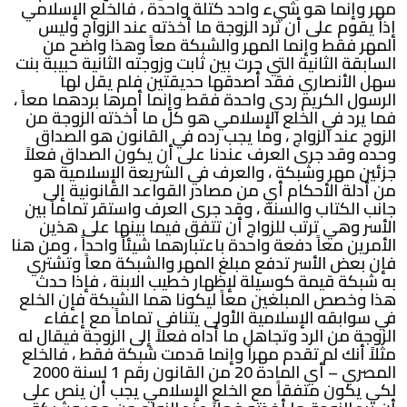
مهر وإنما هو شيء واحد كتلة واحدة ، فالخلع الإسلامي
إذاً يقوم على أن ترد الزوجة ما أخذته عند الزواج وليس
المهر فقط وإنما المهر والشبكة معاً وهذا واضح من
السابقة الثانية التي جرت بين ثابت وزوجته الثانية حبيبة بنت
سهل الأنصاري فقد أصدقها حديقتين فلم يقل لها
الرسول الكريم ردي واحدة فقط وإنما أمرها بردهما معاً ،
فما يرد في الخلع الإسلامي هو كل ما أخذته الزوجة من
الزوج عند الزواج ، وما يجب رده في القانون هو الصداق
وحده وقد جرى العرف عندنا على أن يكون الصداق فعلاً
جزئين مهر وشبكة ، والعرف في الشريعة الإسلامية هو
من أدلة الأحكام أي من مصادر القواعد القانونية إلى
جانب الكتاب والسنة ، وقد جرى العرف واستقر تماماً بين
الأسر وهي ترتب للزواج أن تتفق فيما بينها على هذين
الأمرين معاً دفعة واحدة باعتبارهما شيئاً واحداً ، ومن هنا
فإن بعض الأسر تدفع مبلغ المهر والشبكة معاً وتشتري
به شبكة قيمة كوسيلة لإظهار خطيب الابنة ، فإذا حدث
هذا وخصص المبلغين معاً ليكونا هما الشبكة فإن الخلع
في سوابقه الإسلامية الأولى يتنافى تماماً مع إعفاء
الزوجة من الرد وتجاهل ما أداه فعلاً إلى الزوجة فيقال له
مثلاً أنك لم تقدم مهراً وإنما قدمت شبكة فقط ، فالخلع
المصري – أي المادة 20 من القانون رقم 1 لسنة 2000
لكي يكون متفقاً مع الخلع الإسلامي يجب أن ينص على