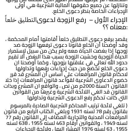
وتنازلها عن جميع حقوقها المالية الشرعية هي أولى
الإجراءات الخاصة بنظر دعوى الخلع.
الإجراء الأول – رفع الزوجة لدعوى
التطليق خلعاً
:معناه ؟؟
يقصد برفع دعوى التطليق خلعاً أقامتها أمام المحكمة ،
وقد أوضحنا أن الخلع قانونا دعوى ترفعها الزوجة ضد
زوجها إذا بغضت الحياة معه ولم يكن من سبيل لاستمرار
الحياة الزوجية وخشيت الزوجة بسبب هذا البغض ألا تقيم
حدود الله تعالي في علاقتها بزوجها ، وكما أوضحنا ان
دعوى الخلع تخضع من حيث إجراءات رفعها وتداولها
لاحكام قانون المرافعات علي أساس أن المشرع قد قرر
خضوع الدعاوى الشرعية لقواعد قانون المرافعات إذا خلا
القانون 1لسنة 2000م من نص ، والواقع ان المشرع وبذات
القانون قد الغي اللائحة الشرعية وغيرها من القوانين
التي كانت تحكم رفع الدعوى الشرعية وتداولها
( تلغي لائحة ترتيب المحاكم الشرعية الصادرة بالمرسوم
بقانون رقم 78 لسنه 1931 ويلغي الكتاب الرابع من قانون
المرافعات المدنية والتجارية المضاف إلى القانون رقم 77
لسنه 1949 ، والقوانين أرقام 463 لسنه 1955 ، 638 لسنه
1955 ، 63 لسنه 1976 المشار إليها ، ولائحة الإجراءات