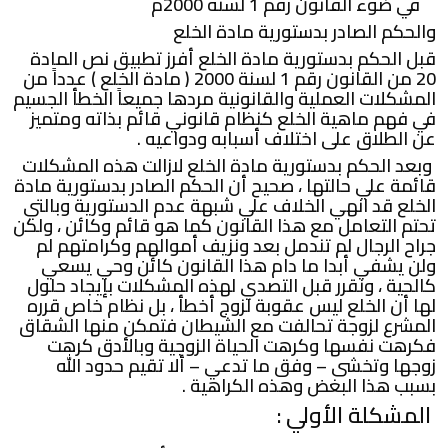
في ضوء القانون رقم 1 لسنة 2000م
والحكم الصادر بدستورية مادة الخلع
قبل الحكم بدستورية مادة الخلع أفرز تطبيق نص المادة
20 من القانون رقم 1 لسنة 2000 ( مادة الخلع ) عدداً من
المشكلات العملية والقانونية مردها جميعاً الخطأ الجسيم
في فهم ماهية الخلع كنظام قانوني قائم بذاته ومتميز
عن الطلاق على اختلاف أسبابه ودواعيه .
وبعد الحكم بدستورية مادة الخلع لازالت هذه المشكلات
قائمة علي حالتها ، صحيح أن الحكم الصادر بدستورية مادة
الخلع قد انهي الخلاف علي شبهة عدم الدستورية وبالتي
تحتم التعامل مع هذا القانون كما هو قائم وكائن ، ولكن
جراح الرجال لم تندمل بعد ونزيف أموالهم وكرامتهم لم
ولن يشفي أبدا ما دام هذا القانون كائن وحي يسعي
كالحية ، ونقرر قبل التصدي لهذه المشكلات بإيجاد حلول
لها أن الخلع ليس عقوبة لزوج أخطأ ، بل نظام خاص قرره
المشرع لزوجة تحالفت مع الشيطان فتمكن منها الشقاق
فكرهت نفسها وكرهت الحياة الزوجية وبالأدق كرهت
زوجها وتخشى – وفق ما تدعي – ألا تقيم حدود الله
بسبب هذا البغض وهذه الكراهية .
المشكلة الأولي :