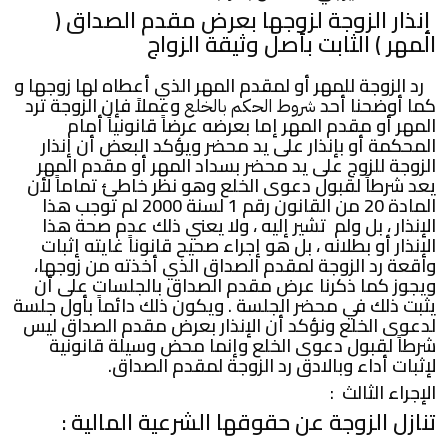
إنذار الزوجة لزوجها بعرض مقدم الصداق (
المهر ) الثابت بأصل وثيقة الزواج
رد الزوجة للمهر أو لمقدم المهر الذي أعطاه لها زوجها و
كما أوضحنا أحد
وعملاً فإن الزوجة ترد
شروط الحكم بالخلع
المهر أو مقدم المهر إما بعرضه عرضاً قانونياً أمام
المحكمة أو بإنذار على يد محضر ويؤكد البعض أن إنذار
الزوجة للزوج على يد محضر بسداد المهر أو مقدم المهر
يعد شرطاً لقبول دعوى الخلع وهو نظر خاطئ تماماً لأن
المادة 20 من القانون رقم 1 لسنة 2000 لم توجب هذا
الإنذار ، بل ولم تشير إليه ، ولا يعني ذلك عدم صحة هذا
الإنذار أو بطلانه ، بل هو إجراء صحيح قانوناً غايته إثبات
واقعة رد الزوجة لمقدم الصداق الذي أخذته من زوجها،
ويجوز كما ذكرنا عرض مقدم الصداق بالجلسات على أن
يثبت ذلك في محضر الجلسة . ويكون ذلك دائماً بأول جلسة
لدعوى الخلع ونؤكد أن الإنذار بعرض مقدم الصداق ليس
شرطاً لقبول دعوى الخلع وإنما محض وسيلة قانونية
لإثبات أداء وبالادق رد الزوجة لمقدم الصداق.
الإجراء الثالث :
تنازل الزوجة عن حقوقها الشرعية المالية :