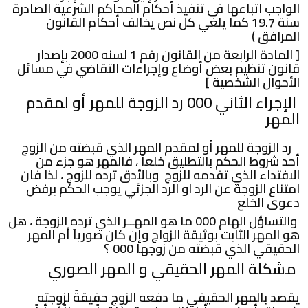
الواجب اتباعها فى تنفيذ أحكام المحاكم الشرعية الصادرة
سنة 19.7 كما يلغي كل نص يخالف أحكام القانون
المرافق )
[ المادة الرابعة من القانون رقم 1 لسنه 2000 بإصدار
قانون تنظيم بعض أوضاع وإجراءات التقاضي في مسائل
الأحوال الشخصية ]
الإجراء الثاني 000 رد الزوجة للمهر أو لمقدم
المهر
رد الزوجة للمهر أو لمقدم المهر الذي قبضته من الزوج
أحد شروط الحكم بالتطليق خلعاً ، فالمهر هو جزء من
الافتداء الذي تقدمه للزوج وبالأدق ترده للزوج ، لذا فان
امتناع الزوجة عن الرد او الرد الجزئي يوجب الحكم برفض
دعوى الخلع
والتساؤل الهام 000 ما هو المهــر الذي ترده الزوجة ، هل
هو المهر الثابت بوثيقة الزواج وإن كان صورياً أم المهر
الحقيقي الذي قبضته من زوجها 000 ؟
مشكلة المهر الحقيقي و المهر الصوري
يقصد بالمهر الحقيقي ما دفعه الزوج حقيقةً لزوجته