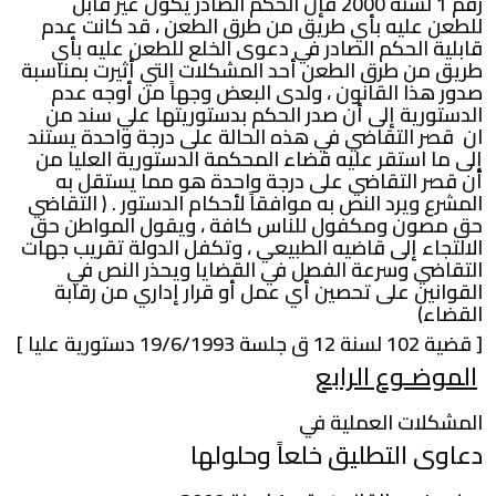
رقم 1 لسنة 2000 فإن الحكم الصادر يكون غير قابل
للطعن عليه بأي طريق من طرق الطعن ، قد كانت عدم
قابلية الحكم الصادر في دعوى الخلع للطعن عليه بأي
طريق من طرق الطعن أحد المشكلات التي أثيرت بمناسبة
صدور هذا القانون ، ولدى البعض وجهاً من أوجه عدم
الدستورية إلى أن صدر الحكم بدستوريتها علي سند من
ان قصر التقاضي في هذه الحالة على درجة واحدة يستند
إلى ما استقر عليه قضاء المحكمة الدستورية العليا من
أن قصر التقاضي على درجة واحدة هو مما يستقل به
المشرع ويرد النص به موافقاً لأحكام الدستور . ( التقاضي
حق مصون ومكفول للناس كافة ، ويقول المواطن حق
الالتجاء إلى قاضيه الطبيعي ، وتكفل الدولة تقريب جهات
التقاضي وسرعة الفصل في القضايا ويحذر النص في
القوانين على تحصين أي عمل أو قرار إداري من رقابة
القضاء)
[ قضية 102 لسنة 12 ق جلسة 19/6/1993 دستورية عليا ]
الموضـوع الرابع
المشكلات العملية في
دعاوى التطليق خلعاً وحلولها