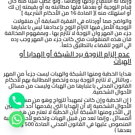
وإنما له الانتفاع بإذنها ورضاها ، ولو غصب شيئاً منه حال
قيام الزوجية أو بعدها فلها مطالبته به أو بقيمته إن لك
أو استهلك منه )[ المادة 16 من الأحكام الشرعية ]
والواضح مما أوردناه في الفقرة السابقة أن منقولات
الزوجية الأصل فيها التزام الزوج بإعدادها ليس باعتبارها
جزء من المهر وان الزوجة لا تلتزم بها ، وبمفهوم المخالفة
فان هذه المنقولات متي كانت جزء من المهر وجب رده
الي الزوج للقضاء بالتطليق خلعاً.
عدم إلزام الزوجة برد الشبكة أو الهدايا أو
الهبات
هدايا الخطبة ومنها الشبكة والهبات ليست جزءاً من المهر
، وبالتالي لا تلتزم الزوجة برده وتخضع المطالبة بهم لأحكام
القانون المدني باعتبارها من الهبات وليست من مسائل
الأحوال الشخصية.
( إن الخطبة وإن كانت تمهيداً للزواج وهو من مسائل
الأحوال الشخصية إلا أن الهدايا التي يقدمها أحد الخاطبين
إلى الأخر ومنها الشبكة أبان الخطبة لا تعتبر من هذه
المسائل ، وإنما تعد من قبيل الهبات وتخضع لأحكام الهبة
المنصوص عليها في القانون المدني المادة 500 وما
بعدها )