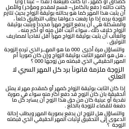
كصداق أو كمهر ، أيا كانت طبيعته ( نقداً – عيناً ) وأياً
كانت حالته ( دفع بالكامل– قسم لمقدم ومؤخر ) والأصل
أن يثبت هذا المهر كما هو بحالته بوثيقة الزواج بحيث تلتزم
الزوجة برده إذا ما رفعت دعواها بطلب التطليق خلعاً ،
والمشكلة هي أن يدفع الزوج مهراً محدداً ويثبت بوثيقة
الزواج خلاف ذلك ، سواء أثبت أقل منه أو أكبر منه ،
والغالب أن يثبت بوثيقة الزواج مهراً أقل تفادياً لمصاريف
التوثيق .
والتساؤل مرة أخرى 000 ما هو المهــر الذي ترده الزوجة
، هل هو المهر الثابت بوثيقة الزواج وإن كان صورياً أم
المهر الحقيقي الذي قبضته من زوجها 000 ؟
الزوجة ملزمة قانوناً برد كل المهر السري لا
العلني
إذا كان الثابت بوثيقة الزواج كمهر أو كمقدم مهر لا يمثل
الحقيقة بان كان الزوج قد دفع اكثر منه سواء في صورة
نقدية أو عينية كان من حق هذا الزوج أن يسترد كل ما
دفعة للقضاء للزوجة بالخلع .
والتساؤل هل للزوج ان يدفع بصورية المهر ويطلب إحالة
الدعوى إلى التحقيق لإثبات المهر الحقيقي الذي قبضته
الزوجة ؟