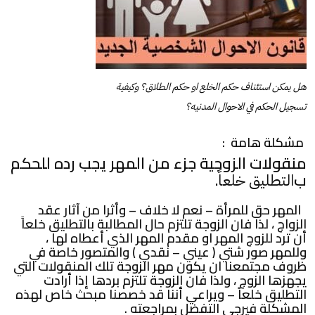
هل يمكن استئناف حكم الخلع او حكم الطلاق؟ وكيفية
تسجيل الحكم في الاحوال المدنيه؟
مشكلة هامة :
منقولات الزوجية جزء من المهر يجب رده للحكم
ب
.
التطليق خلعاً
المهر حق للمرأة – نعم لا خلاف – وأثرا من آثار عقد
الزواج ، لذا فان الزوجة تلتزم حال المطالبة بالتطليق خلعاً
أن ترد للزوج المهر او مقدم المهر الذي أعطاه لها ،
وللمهر صور شتي ( عيني – نقدي ) والمتصور خاصة في
ظروف مجتمعنا ان يكون مهر الزوجة تلك المنقولات التي
يجهزها الزوج ، ولذا فان الزوجة تلتزم بردها إذا أرادت
التطليق خلعاً – ويراعي أننا قد خصصنا مبحث خاص لهذه
المشكلة فيرجي التفضل بمراجعته .