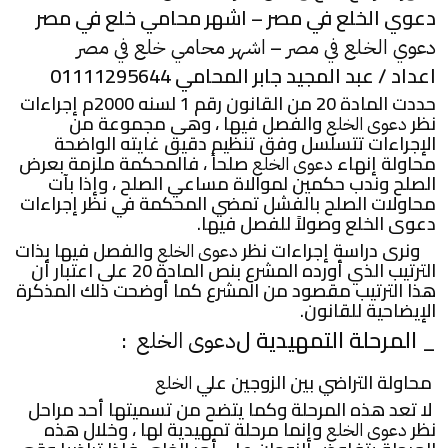
دعوي الخلع في مصر – اشهر محامي خلع في مصر
–
دعوي الخلع في مصر
اشهر محامي خلع في مصر
اعداد / عبد المجيد جابر المحامي 01111295644
حددت المادة 20 من القانون رقم 1 لسنه 2000م إجراءات
نظر
والفصل فيها ، وهى مجموعة من
دعوى الخلع
الإجراءات تتسلسل وفق تنظيم دقيق غايته الواضحة
محاولة إنهاء
صلحاً ، فالمحكمة ملزمة بعرض
دعوى الخلع
الصلح وندب حكمين لموالاة مساعي الصلح ، وإذا بآت
محاولات الصلح بالفشل تمضي المحكمة في نظر إجراءات
دعوى الخلع وصولاً للفصل فيها.
ونرى دراسة إجراءات نظر
والفصل فيها بذات
دعوى الخلع
الترتيب الذي أورده المشرع بنص المادة 20 على اعتبار أن
هذا الترتيب مقصود من المشرع كما أوضحت ذلك المذكرة
الإيضاحية للقانون.
_ المرحلة التمهيدية ل
:
دعوى الخلع
محاولة التراضي بين الزوجين علي
الخلع
لا تعد هذه المرحلة وكما يتضح من تسميتها أحد مراحل
نظر
وإنما مرحلة تمهيدية لها ، وخلال هذه
دعوى الخلع