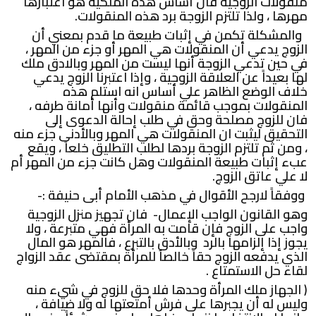
منقولات الزوجية فان أساس هذه الملكية هو اعتبارها
مهرها ، ولذا تلتزم الزوجة برد هذه المنقولات.
والمشكلة تكمن في إثبات طبيعة ما قدم بمعني أن
الزوج يدعي أن المنقولات هي المهر أو جزء من المهر ،
في حين تدعي الزوجة أنها ليست من المهر وبالادق ملك
لها بعيداً عن العلاقة الزوجية ، وإذا اعتبرنا الزوج يدعي
خلاف الوضع الظاهر علي أساس انه استلم هذه
المنقولات بموجب قائمة منقولات وأنها أمانة طرفه ،
فان للزوج مصلحة وحق في طلب إحالة الدعوى إلى
التحقيق ليثبت ان المنقولات هي المهر وبالأدنى جزء منه
، ومن ثم تلتزم الزوجة بردها لطلب التطليق خلعاً ، ويقع
عبء إثبات طبيعة المنقولات وهل كانت جزء من المهر أم
لا علي عاتق الزوج.
ووفقاً لارجح الأقوال في مذهب الأمام أبى حنيفة :-
وهو القانون الواجب الإعمال- فان تجهيز منزل الزوجية
واجب على الزوج فإن قامت به المرأة فهي متبرعة ، ولا
يجوز إذا إلزامها بالرد وبالأدق بالتبرع ، فالمهر هو المال
الذي يدفعه الزوج حقاً خالصاً للمرأة بمقتضى عقد الزواج
لقاء حل الاستمتاع .
( الجهاز ملك المرأة وحدها فلا حق للزوج في شيء منه
وليس له أن يجبرها على فرش أمتعتها له ولا ضيافة ،