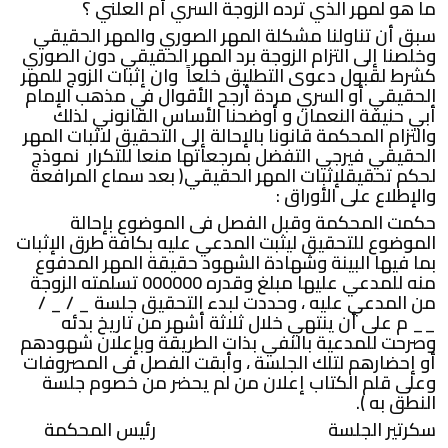
ما هو لمهر الذي ترده الزوجة السري أم العلني ؟
سبق أن تناولنا مشكلة المهر الصوري والمهر الحقيقي
وخلصنا إلى التزام الزوجة برد المهر الحقيقي دون الصوري
كشرط لقبول دعوى التطليق خلعاً وان إثبات الزوج للمهر
الحقيقي أو السري مردة أرجح الأقوال في مذهب الإمام
أبي حنيفة النعمان و أوضحنا الأساس القانوني لذلك
والتزام المحكمة قانونا بالإحالة إلى التحقيق لاثبات المهر
الحقيقي فيرجي التفضل بمرجعاتها منعا للتكرار نموذج
لحكم تحقيقلإثبات المهر الحقيقي( بعد سماع المرافعة
والإطلاع على الأوراق :
حكمت المحكمة وقبل الفصل فى الموضوع بإحالة
الموضوع للتحقيق ليثبت المدعي عليه بكافة طرق الإثبات
بما فيها البينة وشهادة الشهود حقيقة المهر المدفوع
منه للمدعي عليها مبلغ وقدره 000000 تسلمته الزوجة
من المدعي عليه ، وحددت لبدء التحقيق جلسة _ / _ /
__ م على أن ينتهي خلال ثلاثة أشهر من تاريخ بدئه
وصرحت للمدعية بالنفي بذات الطريقة وبإعلان شهودهم
أو إحضارهم لتلك الجلسة ، وأبقت الفصل فى المصروفات
وعلى قلم الكتاب إعلان من لم يحضر من خصوم جلسة
النطق به ).
سكرتير الجلسة رئيس المحكمة