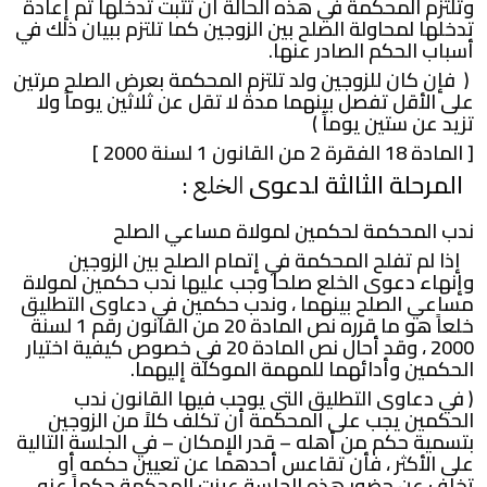
وتلتزم المحكمة في هذه الحالة أن تثبت تدخلها ثم إعادة
تدخلها لمحاولة الصلح بين الزوجين كما تلتزم ببيان ذلك في
أسباب الحكم الصادر عنها.
( فإن كان للزوجين ولد تلتزم المحكمة بعرض الصلح مرتين
على الأقل تفصل بينهما مدة لا تقل عن ثلاثين يوماً ولا
تزيد عن ستين يوماً )
[ المادة 18 الفقرة 2 من القانون 1 لسنة 2000 ]
المرحلة الثالثة لدعوى
:
الخلع
ندب المحكمة لحكمين لمولاة مساعي الصلح
إذا لم تفلح المحكمة في إتمام الصلح بين الزوجين
وإنهاء دعوى الخلع صلحاً وجب عليها ندب حكمين لمولاة
مساعي الصلح بينهما ، وندب حكمين في دعاوى التطليق
خلعاً هو ما قرره نص المادة 20 من القانون رقم 1 لسنة
2000 ، وقد أحال نص المادة 20 في خصوص كيفية اختيار
الحكمين وأدائهما للمهمة الموكلة إليهما.
( في دعاوى التطليق التي يوجب فيها القانون ندب
الحكمين يجب على المحكمة أن تكلف كلاً من الزوجين
بتسمية حكم من أهله – قدر الإمكان – في الجلسة التالية
على الأكثر ، فأن تقاعس أحدهما عن تعيين حكمه أو
تخلف عن حضور هذه الجلسة عينت المحكمة حكماً عنه.