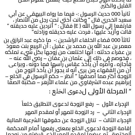
القليل والكثير.
ثانياً 000 حديث الرسول :- فيما ما رواه البيهقي عن أبي
سعيد الخدري قال ” وكانت أختي تحت رجل من الأنصار ،
فارتفعا إلي رسول الله ( E) فقال : ” أتردين عليه حديقته ”
قالت وأزيد عليها ، فردت عليه حديقته وزادته”
ثالثاً 000 قضاء الخلفاء الراشدين :- ما ذكره عبد الرازق بن
معمر بن عبد الله بن محمد بن عقيل : أن الربيع بنت معوذ
بن عفراء حدثته : أنها اختلعت من زوجها بكل شيء تملكه
، فخوصم في ذلك إلى عثمان بن عفان – رضي الله عنه –
فأجازه ، وأمره أن يأخذ عقاس رأسها فما دونه ، ويراعى
أن من الفقهاء من يرى أنه لا يجوز أن يأخذ الزوج من
الزوجة أكثر مما أصدقها ” أنظر – حكم الرسول في الخلع –
إبراهيم عبده الشرقاوي من علماء الأزهر – مكتبة الصفا
“ المرحلة الأولى ل
:
دعوى الخلع
الإجراء الأول – رفع الزوجة لدعوى التطليق خلعاً
الإجراء الثاني – رد الزوجة للمهر أو لمقدم المهر
الإجراء الثالث – تنازل الزوجة عن حقوقها الشرعية المالية
إقامة الزوجة لدعوى الخلع بمعنى رفعها أمام المحكمة
المختصة ، ثم عرضها لمقدم المهر الذي قبضته من زوجها