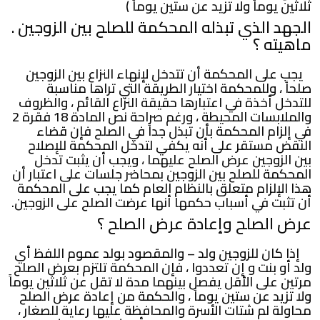
ثلاثين يوماً ولا تزيد عن ستين يوماً )
الجهد الذي تبذله المحكمة للصلح بين الزوجين .
ماهيته ؟
يجب على المحكمة أن تتدخل لإنهاء النزاع بين الزوجين
صلحاً ، وللمحكمة اختيار الطريقة التي تراها مناسبة
للتدخل أخذة في اعتبارها حقيقة النزاع القائم ، والظروف
والملابسات المحيطة ، ورغم صراحة نص المادة 18 فقرة 2
في إلزام المحكمة بأن تبذل جداً في الصلح فإن قضاء
النقض مستقر على أنه يكفي لتدخل المحكمة للإصلاح
بين الزوجين عرض الصلح عليهما ، ويجب أن يثبت تدخل
المحكمة للصلح بين الزوجين بمحاضر جلسات على اعتبار أن
هذا الإلزام متعلق بالنظام العام كما يجب على المحكمة
أن تثبت في أسباب حكمها أنها عرضت الصلح على الزوجين.
عرض الصلح وإعادة عرض الصلح ؟
إذا كان للزوجين ولد – والمقصود بولد عموم اللفظ أي
ولد أو بنت و إن تعددوا ، فإن المحكمة تلتزم بعرض الصلح
مرتين على الأقل يفصل بينهما مدة لا تقل عن ثلاثين يوماً
ولا تزيد عن ستين يوماً ، والحكمة من إعادة عرض الصلح
محاولة لم شتات الأسرة والمحافظة عليها رعاية للصغار ،