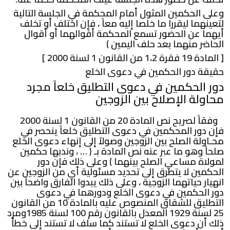
وعلى الحكمين المثول أمام المحكمة في الجلسة التالية
لتعينهما ليقررا ما خلصا إليه معاً ، فإن اختلف أو تخلف
أيهما عن الحضور تسمع المحكمة أقوالهما أو أقوال
الحاضر منهما بعد حلف اليمين )
[ المادة 19 فقرة 1،2 من القانون 1 لسنة 2000 ]
حقيقة دور الحكمين في دعوى الخلع
دور الحكمين في دعوى التطليق خلعاً مجرد
محاولة الإصلاح بين الزوجين
وفقاً لصريح نص المادة 20 من القانون 1 لسنة 2000
فإن دور المحكمين في دعوى التطليق خلعاً ينحصر في
محـاولة الصلح بين الزوجين وصولاً إلى إنهاء دعوى الخلع
صلحاً وهو ما عبر عنه نص المادة بـ ( … ، وندبها حكمين
لمولاة مساعي الصلح بينهما ) وعلى ذلك فإن دور
الحكمين لا يتطرق إلى تحديد مسئولية أي من الزوجين عن
انهيار حياتهما الزوجية ، وعلى ذلك يبدوا الفارق واضحاً بين
دور الحكمين في دعوى الخلع ودورهما في دعوى
التطليق للشقاق المنصوص عليه بالمادة 10 من القانون
25 لسنة 1929 المعدل بالقانون رقم 100 لسنة 1985ومرد
ذلك أن دعوى الخلع لا تستند كما سلف لا تستند إلى خطأ