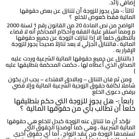
إضافي زائد.
ثالثاً :- هل يجوز للزوجة أن تتنازل عن بعض حقوقها
المالية فقط كعوض للخلع ؟
الواضح من نص المادة 20 من القانون رقم 1 لسنة 2000
م ومما استقر علية الفقه وأحكام المحاكم أنه لا قضاء
بالتطليق خلعاً إلا إذا تنازلت الزوجة عن جميع حقوقها
المالية ، فالتنازل الجزئي لا يعد تنازلاً صحيحاً يجوز للزوجة
الإقرار به .
( بالتنازل عن جميع حقوقها المالية الشرعية وردت عليه
الصداق الذي أعطاه لها ، حكمت المحكمة بتطليقها عليه
)
ومن ثم فان التنازل – وبالادق الافتداء – يجب ان يكون
شاملا لكافة حقوق الزوجية الشرعية المالية وإلا قضي
برفض دعوى الخلع
رابعاً :- هل يجوز للزوجة التي حكم بتطليقها
خلعاً أن تطالب بأي من حقوقها المالية ؟
نؤكد أن ما تتنازل عنه الزوجة كبدل للخلع هي حقوقها
المالية الشرعية ، وهي كما أوضحنا الحقوق التي
تستمدها الزوجة من عقد الزواج ، أما أي حقوق أخرى