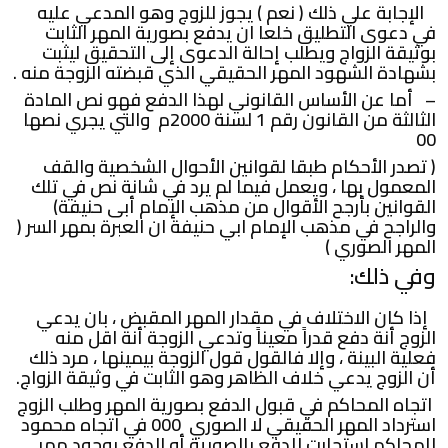
الإجابة علي ذلك ( نعم ) يجوز للزوج وهو المدعي عليه
في دعوى التطليق خلعا ان يدفع بصورية المهر الثابت
بوثيقة الزواج ويطلب إحالة الدعوى إلى التحقيق ليثبت
بشهادة الشهود المهر الحقيقي الذي قبضته الزوجة منه .
– أما عن الأساس القانوني لهذا الدفع فهو نص المادة
الثالثة من القانون رقم 1 لسنة 2000م والتي يجري نصها
00
( تصدر الأحكام طبقا لقوانين الأحوال الشخصية والقف
المعمول بها ، ويعمل فيما لم يرد في شانة نص في تلك
القوانين بأرجح الأقوال من مذهب الإمام أبى حنيفة)
والراجح في مذهب الإمام ابي حنيفة ان العبرة بمهر السر (
المهر الصوري )
وفي ذلك:
إذا كان الاختلاف في مقدار المهر المقبض ، بان يدعي
الزوج أنة دفع قدراً معيناً وتدعي الزوجة أنة اقل منه
فعلية البينة ، وإلا فالقول قول الزوجة بيمينها ، مرد ذلك
أن الزوج يدعي خلاف الظاهر وهو الثابت في وثيقة الزواج.
اتجاه المحاكم في قبول الدفع بصورية المهر وطلب الزوج
استرداد المهر الحقيقي لا الصوري 000 في اتجاه محمود
للمحاكم استجابت للدفع بالصورية أو الدفع بوجود مهر