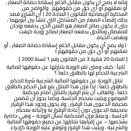
فأنه لا يصح أن يكون مقابل الخلع إسقاط حضانة الصغار ،
أو نفقتهم أو أي حق من حقوقهم . والواضح من
المذكرة الإيضاحية للقانون ( المادة 20 ) أن الشارع قصد
بذلك إقصاء الصغار من المشاكل التي تنشأ بين أبويهما ،
حتى لا يكون صالح الصغار هو الثمن الذي يدفعه زوجان
للانفصال وبالأدق يدفعه الصغار لصالح زوجة كرهت
وبغضت الحياة.
( ولا يصح أن يكون مقابل الخلع إسقاط حضانة الصغار ، أو
نفقتهم أو أي حق من حقوقهم )
[ المادة 20 فقرة 3 من القانون رقم 1 لسنة 2000 ]
ثانياً : كيف ومتى تقر الزوجة بتنازلها عن حقوقها المالية
الشرعية للحكم لها بالطلاق خلعاً ؟
تنازل الزوجة عن حقوقها المالية الشرعية شرط للحكم
بالطلاق خلعاً ، لذا فإن هذا التنازل يتم قبل الحكم بالطلاق
خلعاً ، والغالب أن يتم الإقرار بالتنازل أمام محكمة
الموضوع ويثبت بمحضر الجلسة، وكما يجوز أن تتضمن
صحيفة الدعوى هذا الإقرار ، ولا يحول وجود هذا الإقرار
بصحيفة الدعوى دون إعادة الإقرار به وإثباته بمحضر
الجلسة ، وعملاً فإن المحكمة تسأل الزوجة – وهي حاضرة
بشخصها – عن إقرارها بتنازلها عن جميع حقوقها المالية
والشرعية ، ويثبت هذا الإقرار وتوقع عليه الزوجة كإجراء