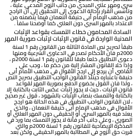
سري ومهر علني المبدي من جانب الزوج المدعي علية ،
وتأسس القرار بإحالة الدعوى إلى التحقيق إلى أن الراجح
من مذهب الإمام أبى حنيفة النعمان فيما يتضمنه من
الاعتداد بالمهر السري دون العلني كما أوضحنا سلفاً .
السادة المحامون خطاء التمسك بقواعد الإثبات
المدنية الواردة في قانون الإثبات لإثبات صورية المهر
طبقاً لصريح نص المادة الثالثة من القانون رقم 1 لسنة
2000م فان الأحكام تصدر في الدعاوى الشرعية ومنها
دعوى التطليق خلعا طبقا للقانون رقم 1 لسنة 2000م ،
وإذا خلا القانون المشار إلية من حكم ما ، وجب علي
القاضي أن يرجع إلى ارجح الأقوال في مذهب الأمام أبى
حنيفة باعتباره حينئذ القانون الواجب التطبيق بصريح النص
، ولذا فان القول بخضوع الدفع بصورية المهر لقواعد
قانون الإثبات ، حيث لا يجوز إثبات عكس الثابت بالكتابة إلا
بالكتابة والتمسك بنصاب الإثبات بالشهود ، قول غير صحيح
، لان القانون الواجب التطبيق في هذه الحالة هو ارجح
الأقوال في مذهب الإمام أبى حنيفة النعمان ، والذي
يعتد فيه بالمهر السري أو الحقيقي دون المهر العلني أو
الصوري ، وعلي جانب أخر فأنة لا يجوز التمسك بما ورد في
المذكرة الإيضاحية للقانون رقم 1 لسنة 2000م والتي
قررت حق الزوج في المطالبة بالمهر الحقيقي ولكن بعد