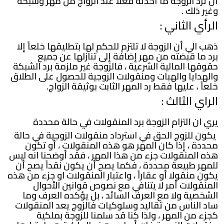
أن ترد الزوجة ما أخذته فعلاً عند الزواج من مهر وشبكة
وغير ذلك .
الرأي الثاني :
ذهب الي أن الزوجة لا تلتزم للحكم لها بتطليقها خلعاً إلا
برد ما قبضته من مهر إضافة إلى تنازلها عن جميع
حقوقها المالية الشرعية ، فالزوجة غير ملزمة برد الشبكة
والهدايا والهبات ومنقولات الزوجية للحصول على الطلاق
خلعاً ، عليها فقط رد المهر الثابت بوثيقة الزواج.
الراي الثالث :
يري ان التزام الزوجة برد المنقولات في حالة محددة
يكون للزوج الحق في استرداد منقولات الزوجية في حالة
محددة ، إذا كان المهر هو هذه المنقولات ، أو تكون
هذه المنقولات جزء من هذا المهر ، فقد أوضحنا انه ليس
للمهر طبيعة محددة ، فكما يصح أن يكون نقداً يصح أن
يكون منقولا أو عقاراً ، واعتبار المنقولات او جزء من هذه
المنقولات أمر لا يتنافي مع نصوص قوانين الأحوال
الشخصية ولا مع العرف السائد ، بل يؤكده العرف وما
ساد الناس من تقاليد وسلوكيات فالزوج يعد المنقولات
كجزء من المهر ، ولذا كنا قد سلمنا للزوجة بملكية