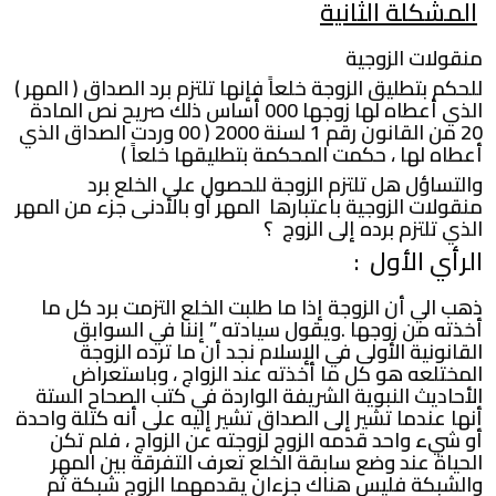
المشكلة
الثانية
منقولات الزوجية
للحكم بتطليق الزوجة خلعاً فإنها تلتزم برد الصداق ( المهر )
الذي أعطاه لها زوجها 000 أساس ذلك صريح نص المادة
20 من القانون رقم 1 لسنة 2000 ( 00 وردت الصداق الذي
أعطاه لها ، حكمت المحكمة بتطليقها خلعاً )
والتساؤل هل تلتزم الزوجة للحصول على الخلع برد
منقولات الزوجية باعتبارها المهر أو بالأدنى جزء من المهر
الذي تلتزم برده إلى الزوج ؟
الرأي الأول :
ذهب الي أن الزوجة إذا ما طلبت الخلع التزمت برد كل ما
أخذته من زوجها .ويقول سيادته ” إننا في السوابق
القانونية الأولى في الإسلام نجد أن ما ترده الزوجة
المختلعه هو كل ما أخذته عند الزواج ، وباستعراض
الأحاديث النبوية الشريفة الواردة في كتب الصحاح الستة
أنها عندما تشير إلى الصداق تشير إليه على أنه كتلة واحدة
أو شيء واحد قدمه الزوج لزوجته عن الزواج ، فلم تكن
الحياة عند وضع سابقة الخلع تعرف التفرقة بين المهر
والشبكة فليس هناك جزءان يقدمهما الزوج شبكة ثم