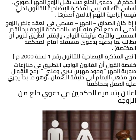
الحكم في دعوى الخلع حيث يقبل الزوج المهر الصوري ،
أساس ذلك انه ليس للمذكرة الإيضاحية للقانون ادني
قيمة إلزامية اللهم إلا لمن أصدرها .
( إذا كان الصداق – المهر – مسمى في العقد ولكن الزوج
أدعى أنه دفع أكثر منه ألزمت المحكمة الزوجة برد القدر
المسمى والثابت بوثيقة الزواج ، وانفتح الطريق للزوج أن
يطالب بما يدعيه بدعوى مستقلة أمام المحكمة
المختصة) .
[ نص المذكرة الإيضاحية للقانون رقم 1 لسنة 2000 م ]
خلاصة القول أن القانون الواجب التطبيق في منازعات
صورية المهر ” وجود مهرين سري وعلني ” ارجح الأقوال
من مذهب الإمام أبى حنيفة النعمان ، وهو ما بدأ يجري
علية العمل بمحاكمنا
اعلان بتسميه الحكمين في دعوي خلع من
الزوجه