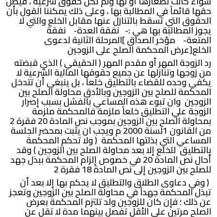
سواء كانت لصغارها أو لها ولم تكن حقوق شرعية ، فيظل
حقها قائماً في المطالبة بها ، وعلى ذلك يمكننا القول بأن
الحقوق التي تسقط بالتنازل عنها مقابل الخلع والتي لا
يجوز المطالبة بها هي :- نفقة العدة- نفقة
المتعة- مؤخر الصداق ]المرحلة الثانية لدعوى
الخلع[عرض المحكمة الصلح على الزوجين
رد الزوجة المهر أو مقدم المهر ( الحقيقي ) الذي قبضته
من زوجها وتنازلها عن جميع حقوقها المالية الشرعية لا
يكفي وحده للقضاء بالتطليق خلعاً ، بل ينبغي أن تتدخل
المحكمة للصلح بين الزوجين وبالأدق محاولة الصلح بين
الزوجين وان تبوء هذه المساعي بالفشل بسبب إصرار
الزوجة علي التطليق خلعاً ملزمة فالمحكمة ملزمة
بمحاولة الصلح بين الزوجين بموجب نص المادة 20 فقرة 2
من القانون 1لسنة 2000 م ويجب ان يثبت بمحضر الجلسة
المساعي التي بذلتها المحكمة ( ولا تحكم المحكمة
بالتطليق للخلع إلا بعد محاولة الصلح بين الزوجين ) وقد
أحال نص المادة 20 في خصوص إلزام المحكمة ببذل جهد
للصلح بين الزوجين إلى نص المادة 18 فقرة 2
( وفي دعاوى الطلاق والتطليق لا يحكم بها إلا بعد أن
تبذل المحكمة جهداً في محاولة الصلح بين الزوجين وتعجز
عن ذلك ؛ فإن كان للزوجين ولد تلتزم المحكمة بعرض
الصلح مرتين على الأقل تفصل بينهما مدة لا تقل عن