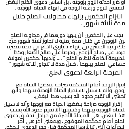
أو ضرر أحدثه الزوج بزوجته ، بل أساس دعوى الخلع البغض
النفسي للزوج ورغبة الزوجة في إنهاء الحياة الزوجية .
التزام الحكمين بإنهاء محاولات الصلح خلال
مدة ثلاثة شهور .
يجب على الحكمين أن ينهيا دورهما في محاولة الصلح
بين الزوجين في خلال مدة زمنية لا تجاوز ثلاثة شهور مرد
ذلك رغبة المشرع في إنهاء دعاوى الخلع في مدة قصيرة
حرصاً على صالح الزوجين وحرصاً على صالح الصغار وكذا
للطبيعة الخاصة لنظام الخلع ” …، وندبها لحكمين لمولاة
مساعي الصلح بينهما ، خلال مدة لا تتجاوز ثلاثة شهور “
المرحلة الرابعة لدعوى
:
الخلع
إقرار الزوجة أمام المحكمة صراحة ببغضها الحياة مع
زوجها وأنه لا سبيل لاستمرار الحياة الزوجية بينهما وأنها
تخشى ألا تقيم حدود الله بسبب هذا البغض.
إقرار الزوجة صراحة ببغضها الحياة مع زوجها وأنه لا سبيل
للحياة الزوجية بينهما وخشيتها آلا تقيم حدود الله بسبب
هذا البغض، هي المرحلة الأخيرة من مراحل تحقيق دعوى
الخلع أمام محكمة الموضوع ، وبمعنى أخر هي أخر
الإجراءات التي تباشرها المحكمة قبل حجر الدعوى للحكم.