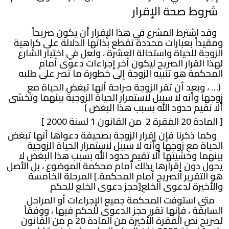
شروط صحة الإقرار
وقد اشترط المشرع في هذا الإقرار أن يكون صريحاً
ومقيداً بعبارات محددة تقطع بذاتها الدلالة على كراهية
الزوجة للحياة واستحالة العشرة ، ولعل في اختيار الشارع
لهذا القرار الصريح ليكون أخر إجراءات دعوى أمام
المحكمة هو تنبيه الزوجة إلى خطورة ما تصر على طلبه
(… ، وبعد أن تقر الزوجة صراحة أنها تبغض الحياة مع
زوجها وأنه لا سبيل لاستمرار الحياة الزوجية بينهما وتخشى
ألا تقيم حدود الله بسبب هذا البغض )
[ المادة 20 الفقرة 2 من القانون 1 لسنة 2000 ]
وكما ذكرنا فإن إقرار الزوجة بصحيفة دعواها أنها تبغض
الحياة مع زوجها وأنه لا سبيل لاستمرار الحياة الزوجية
بينهما وخشيتها ألا تقيم حدود الله بسبب هذا البغض لا
يحول دون إقرارها بذلك أمام محكمة الموضوع ، بل الأصل
هو التقرير الصريح أمام المحكمة.] المرحلة الخامسة
والأخيرة لدعوى الخلع[حجز دعوى الخلع للحكم
متى استوفت المحكمة جميع الإجراءات أو المراحل
السابقة ، فإنها تقرر حجز الدعوى للحكم فيها ، ووفقاً
لصريح نص الفقرة الأخيرة من المادة 20 م من القانون