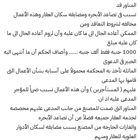
المناور قد
تسبب فى تصاعد الأبخره ومضايقه سكان العقار وهذه الأعمال
مخالفه لشروط التعاقد ومن
الممكن أعاده الحال الى ما كان عليه وأن لزوم أعاده الحال الى ما
كان عليه مبلغ
1000 جنيه فقط ألف جنيه …… وأضاف الحكم أن ما أنتهى اليه
الخبير فى الدعوى
الماثله تأخذ به المحكمه محمولاً على أسبابه بشأن الأعمال التى
قاموا بها المدعى
عليهم ( المستأجرين ) وأن هذه الأعمال تسبب ضرراً للمؤجر
المدعى عليه اذ ان
المناور التى ضمت للمصنع من جانب المدعى عليهم مخصصه
لخدمه العقار جميعه فضلاً عن أن تصاعد الأبخره
والغازات الخارجه من المصنع يسبب مضايقه لسكان الأدوار
العلويه للعقار ومنهم