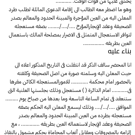
يخشى عليها من فوات الوقت. ……….. ”
وهو ما اضطر معه الطالب الى إقامة الدعوى الماثلة لطلب طرد
المعلن اليه من العين المؤجرة والمبينة الحدود والمعالم بصدر
الصحيفة وعقد الإيجارالمؤرخ …./…./…….. بصفه مستعجله
لتوافر الاستعجال المتمثل فى الاضرار بمصلحة المالك باستعمال
العين بطريقه ……………
بناء عليه
انا المحضر سالف الذكر قد انتقلت فى التاريخ المذكور اعلاه الى
حيث المعلن اليه وسلمته صورة من اصل الصحيفة وكلفته
بالحضور امام محكمة ………… للامورالمستعجله الكائن مقرها
فى……….. امام الدائرة ( ) مستعجل وذلك بجلستها العلنية التى
ستنعقد فى تمام الساعة التاسعة وما بعدها من صباح يوم ………
الموافق …./…/…. وذلك ليسمع المعلن اليه الحكم بصفه
مستعجله بطرده من العين المبينة الحدود والمعالم بصدر
الصحيفة وعقد الإيجار لاستعماله العين بطريقه …………. ، مع
إلزامه بالمصروفات ومقابل أتعاب المحاماة بحكم مشمول بالنفاذ