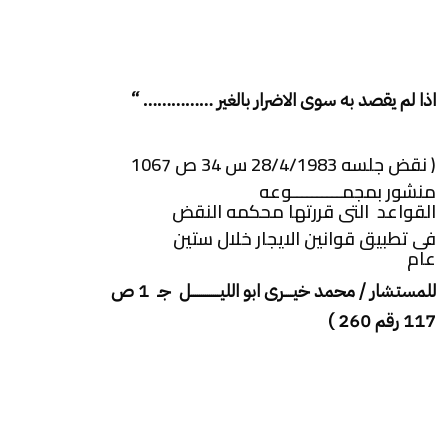
اذا لم يقصد به سوى الاضرار بالغير …………… “
( نقض جلسه 28/4/1983 س 34 ص 1067
منشور بمجمــــــــــوعه
القواعد التى قررتها محكمه النقض
فى تطبيق قوانين الايجار خلال ستين
عام
للمستشار / محمد خيــــرى ابو الليــــــــــــــل جـ 1 ص
117 رقم 260 )