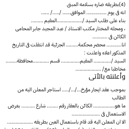
(4)بطريقه ضاره بسلامه المبنى
انه فى يوم …………… الموافق…… /…../ ……
بناء على طلب السيد /……………….المقيم ………
، ومحله المختار مكتب الاستاذ /
عبد المجيد جابر
المحامى
الكائن فى ………..
انا……….. محضر محكمة……… الجزئية قد انتقلت فى التاريخ
المذكور اعلاه واعلنت :
السيد /…………. المقيم………….. قسم …………محافظة……..
مخاطبا مع/ ……………….
وأعلنته بالأتى
بموجب عقد ايجار مؤرخ…/…/….. استاجر المعلن اليه من
الطالب
ما هو……………. الكائن بالعقار رقم …….. شارع ………. بغرض
الاستعمال فى …………………
الا ان المعلن اليه قد قام باستعمال العين بطريقه ……………….