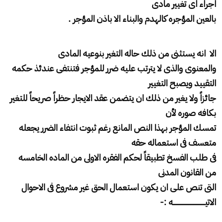
اجراء اى تغيير مادى
بالعين المؤجره كالهدم والبناء الا باذن المؤجر .
الا انه يستثنى من ذلك حاله التغير بنوعيه المادى
والمعنوى والذى لا يترتب عليه ضرر للمؤجر فتنتفى عندئذ حكمه
التقييد ويصبح التغيير
جائزاً ولا يغير من ذلك ان يتضمن عقد الايجار حظراً صريحاً للتغير
بكافه صوره لأن
تمسك المؤجر بهذا النص المانع رغم ثبوت انتفاء الضرر يجعله
متعسف فى استعماله حقه
فى طلب الفسخ تطبيقاً لحكم الفقره الاولى من الماده الخامسه
من القانون المدنى
التى تنص على ان يكون استعمال الحق غير مشروع فى الاحوال
الاتيــــــــــــــــــــــــــــــــه :-