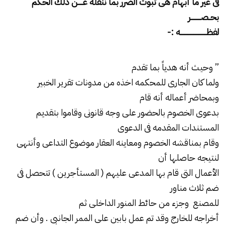
فى غير ما أبهام هى ثبوت الضرر بما ننقله
عـــــن ذلك الحكم
بحــصــــــــــر
لفظــــــــــــــــــــــــــه :-
” وحيث أنه هدياً بما تقدم
ولما كان الجارى للمحكمه اخذه من مدونات تقرير الخبير
وبمحاضر أعماله أنه قام
بدعوى الخصوم بالحضور على وجه قانونى وقاموا بتقديم
المستندات المقدمه فى الدعوى
وقام بمناقشه الخصوم ومعاينه العقار موضوع التداعى وأنتهى
لنتيجه حاصلها أن
الأعمال التى قام بها المدعى عليهم ( المستأجرين ) تتحصل فى
ضم ثلاث مناور
للمصنع وجزء من حائط المنور الداخلى ثم
أخراجه للخارج وقد تم عمل بابين على الممر الجانبى . وأن ضم