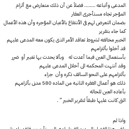
المدعى وأتباعه …….. فضلاً عن أن ذلك متعارض مع ألزام
المؤجر تجاه مستأجرى العقار
بضمان التعرض لهم فى الأنتفاع بالأعيان المؤجره وأن هذه الأعمال
كما جاء بتقرير
الخبير مخالفه لشروط تعاقد الأمر الذى يكون معه المدعى عليهم
قد أخلوا بألتزامهم
بأستعمال العين فيما أعدت له وبألا يحدث بها تغيير أو ضرر
وقد أنتهت المحكمه الى أخلال المدعى عليهم
بألتزامهم على النحو السالف ذكره وأن جزاء
ذلك هو أعمال الفقره الثانيه من الماده 580 مدنى بألزامهم
بأعاده العين للحاله
التى كانت عليها طبقاً لتقرير الخبير ” .
واذا لم
يلقى هذا القضاء السديد القبول لدى المستأجرين فلقد بادروا