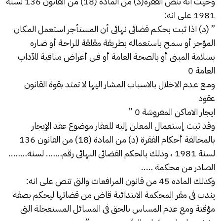
وحيث انه تنص الفقره(د) من الماده (18) من القانون 136 لسنة
1981 على انه:
” (د) اذا ثبت بحكـم قضائى نهائى أن المستأجر استعمل المكان
المؤجر أو سمـح باستعماله بطريقة مقلقة للراحـة أو ضـاره
بسلامة المبنى أو بالصحـة العامة أو فـى أغراض منافية للآداب
العامة 0
ومـع عـدم الاخلال بالاسباب المشار اليها لا تمتد بقوة القانون
عقود
ايجار الاماكن المفروشة 0 ”
وقد ثبت إستعمال المعلن إليه للعقار موضوع عقد الإيجار
بالمخالفة أحكام الفقرة (د) من المادة (18) من القانون 136
لسنة 1981 ، وذلك بالحكم القضائى النهائى رقم……. لسنه……..
الصادر من محكمة …..
وكذلك الماده 45 من قانون المرافعات والتى تنص على انه:
يندب فى مقر المحكمة الابتدائية قاض من قضاتها ليحكم بصفة
مؤقتة ومع عدم المساس بالحق فى المسائل المستعجلة التى