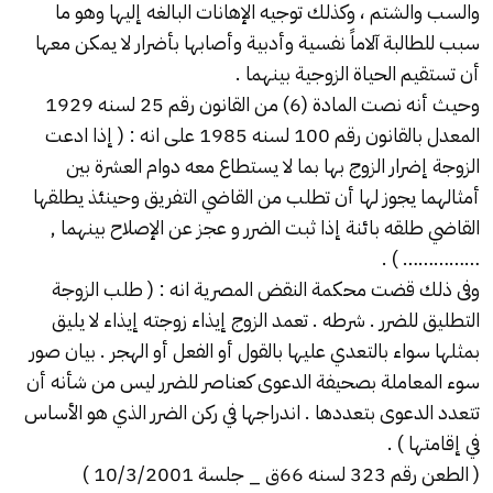
والسب والشتم ، وكذلك توجيه الإهانات البالغه إليها وهو ما
سبب للطالبة آلاماً نفسية وأدبية وأصابها بأضرار لا يمكن معها
أن تستقيم الحياة الزوجية بينهما .
وحيث أنه نصت المادة (6) من القانون رقم 25 لسنه 1929
المعدل بالقانون رقم 100 لسنه 1985 على انه : ( إذا ادعت
الزوجة إضرار الزوج بها بما لا يستطاع معه دوام العشرة بين
أمثالهما يجوز لها أن تطلب من القاضي التفريق وحينئذ يطلقها
القاضي طلقه بائنة إذا ثبت الضرر و عجز عن الإصلاح بينهما ,
…………… ) .
وفى ذلك قضت
محكمة النقض المصرية
انه : ( طلب الزوجة
التطليق للضرر . شرطه . تعمد الزوج إيذاء زوجته إيذاء لا يليق
بمثلها سواء بالتعدي عليها بالقول أو الفعل أو الهجر . بيان صور
سوء المعاملة بصحيفة الدعوى كعناصر للضرر ليس من شأنه أن
تتعدد الدعوى بتعددها . اندراجها في ركن الضرر الذي هو الأساس
في إقامتها ) .
( الطعن رقم 323 لسنه 66ق _ جلسة 10/3/2001 )