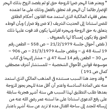
* ويعتبر هذا الهجر ضررا للزوجة حتى لو لم يقصد الزوج بذلك الهجر
الإضرار طالما أن الهجر قد تحقق بالفعل وذلك على ما اعتمده
بعض فقهاء المالكية الذي استمد منه القانون أحكام الطلاق
للضرر استنادا إلى الحديث الشريف ( لا ضرر ولا ضرار ) وبأن الوطء
يتعلق به حق الزوجة وبهجره لفراشها يكون قد فوت عليها ذلك
الحق ولا يكون إمساكا لها بالمعروف .
( نقض أحوال جلسة 21/2/1979 – ص 558 – الطعن رقم
19 لسنة 48 ق – ونقض جلسة 21/3/1979 – ص 906 –
س 30 – الطعن رقم 14 لسنة 47 ق – مشار إليهما في كتاب
موسوعة قوانين الأحوال الشخصية – للمستشار أشرف مصطفى
كمال ص 191 )
* وقد وجد هذا السبب مستنده في المذهب المالكي الذي استمد
منه نص المادة السادسة واعتبر أن أقل مدة للهجر يجوز للزوجة
بعدها طلب التطليق لهذا السبب هي ستة أشهر هجرية سابقة
على رفع الدعوى استنادا على ما استنه عمر رضي الله عنه من
إرساله للجند إلى ساحة القتال مده لا تزيد عن ستة أشهر باعتبار