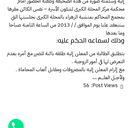
إليه وسلمته صوره من هذه الصحيفة وكلفته الحضور أمام
محكمة مركز المحلة الكبرى لشئون الأسرة – نفس الكائن مقرها
بمجمع المحاكم بمنشية الزهراء بالمحلة الكبرى بجلستها التي
ستنعقد علنا يوم الموافق / / 2013 من الساعة الثامنة صباحا
وما بعدها
وذلك لسماعه الحكم عليه:
بتطليق الطالبة من المعلن إليه طلقه بائنة
للضرر
مع أمره بعدم
التعرض لها في أمور الزوجية .
مع إلزام المعلن إليه بالمصروفات ومقابل أتعاب المحاماة .
ولأجـــل العلــــم ،،،
56
Post Views: