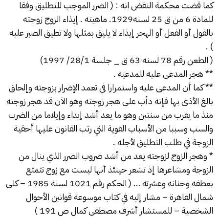
كما قضت محكمة النقض انه : ( الضرر الموجب للتطليق وفقا
للمادة 6 من ق 25 لسنه1929. ماهيته . إيذاء الزوج زوجته
بالقول أو الفعل أو الهجر إيذاء لا يليق بمثلها ولا تطيق الصبر عليه
) .
( الطعن رقم 78 لسنه 63 ق _ جلسة 28/1/ 1997)
** هجر المدعى عليه للمدعية .
** كما أن المدعى عليه واستمرارا في تعمد الإضرار بزوجته وإلحاق
بالغ الأذى بها فإنه دأب على هجر زوجته وهو الآن قد هجر زوجته
منذ ما يقرب من سنتين وهو ما يعد أشد إيذاء وإيلاما من الضرب
والسب وسببا من الأسباب القوية التي رتب القانون عليها أحقية
الزوجة في طلب التطليق لأجله .
* وهجر الزوج لزوجته يعد من أشد ضروب الضرر الذي ينال من
الزوجة ومشاعرها إذ تشعر حينئذ أنها ليست مع زوج تتمتع
بعطفه وحنانه وعشرته … ( الحكم رقم 1021 لسنة 1985 – كلى
شمال القاهرة – مشار إليه في كتاب موسوعة قوانين الأحوال
الشخصية – للمستشار أشرف مصطفى كمال ص 191 )