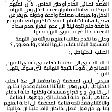
القصد الجنائى العام أو حتى الخاص : اذ ان المتهم
اقر بكافة تعاملاتة باقرار ضريبة الدخل وفى النهاية
الدخل والمبيعات مصلحة واحدة وكونه لم يقر عن
بعض التعاملات امام المبيعات لكونها معفاه وغير
خاضعة فلم تتجة نيتة الى عدم الاقرار لعدم سداد
الضريبة اذ لا ضريبة ينتوى التهرب منها .
وعلى ما تقدم يطالب المتهم ببرائتة من التهمة
المنسوبة الية لانتفاء ركنيها المادى والمعنوى ؟
الطلب الاحتياطى :
احالة الدعوى الى مكتب الخبراء حتى يتسنى للمتهم
التصالح فى ضوء النتيجة النهائية التى سوف ينتهى
اليها :
سيدىى رئيس المحكمة ان ما يدفعنا الى هذا الطلب
الاحتياطى ليس وهن طلباتنا الاصلية وعدم ارتكانها
الى قانون او واقع او مستندات ولكنها امانة الدفاع
كما هى لكم امانة القضاء التى جوهرها القناعة
والاقتناع فقد تتجه قناعة المحكمة الى ادانة المتهم
بما لها من قول فصل لذا كان لزاما علينا ان نطالبها