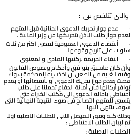
والتى تتلخص فى :
· عدم جواز تحريك الدعوى الجنائية قبل المتهم
لعدم جواز طلب الاذن بتحريكها من وزير المالية .
· أنقضاء الدعوى العمومية لمضى اكثر من ثلاث
سنوات على تاريخ وقوعها .
· انتفاء الجريمة بركنيها المادى والمعنوى .
وأن كان ماسبق يتوافق وأحكام ونصوص القانون
وفيه الغايه من الطعن أن اخذت به المحكمة سواء
قضت بعدم جواز تحريك الدعوى أو بأنقضائها أو بعدم
توافر أركانها فأن أمانة الدفاع تحملنا على طلب
أحتياطى باحالة الدعوى الى مكتب الخبراء حتى
يتسنى للمتهم التصالح فى ضوء النتيجة النهائية التى
سوف ينتهى اليها .
وذلك كلة وفق التفيصل الاتى للطلبات الاصلية اولا
ثم لبيان الطلب الاحتياطى :
الطلبات الاصلية :