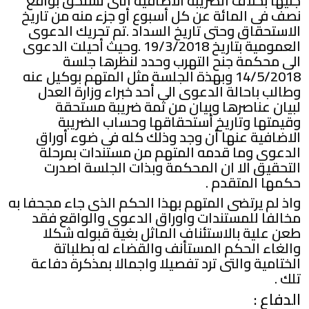
جنيها بخلاف الضريبة الاضافية التى تستحق بواقع
نصف فى المائة عن كل أسبوع أو جزء منه من تاريخ
الاستحقاق وحتى تاريخ السداد .تم تحريك الدعوى
العمومية بتاريخ 19/3/2018 .وحيث أحيلت الدعوى
الى محكمة جنح التهرب وحدد لنظرها جلسة
14/5/2018 وبهذة الجلسة مثل المتهم بوكيل عنه
وطالب باحالة الدعوى الى أحد خبراء وزارة العدل
لبيان عناصرها وبيان من ثمة ضريبة مستحقة
وقيمتها وتاريخ أستحقاقها وحساب الضريبة
الاضافية عنها أن وجد وذلك كله فى ضوء أوراق
الدعوى وما قدمه المتهم من مستندات بمرحلة
التحقيق الا ان المحكمة وبذات الجلسة اصدرت
حكمها المتقدم .
واذ لم يرتضى المتهم بهذا الحكم الذى جاء مجحفا به
مخالفا للمستندات واوراق الدعوى والواقع فقد
طعن علية بالاستئناف الماثل بغية قبوله شكلا
والغاء الحكم المستأنف والقضاء له بطلباتة
الختامية والتى ترد تفصيلا واجمالا بمذكرة دفاعة
تلك .
الدفاع :