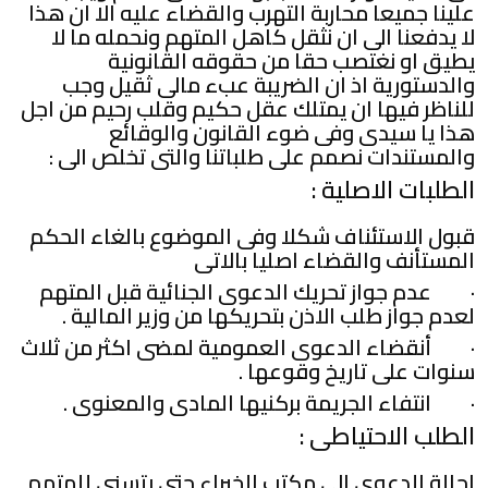
علينا جميعا محاربة التهرب والقضاء عليه الا ان هذا
لا يدفعنا الى ان نثقل كاهل المتهم ونحمله ما لا
يطيق او نغتصب حقا من حقوقه القانونية
والدستورية اذ ان الضريبة عبء مالى ثقيل وجب
للناظر فيها ان يمتلك عقل حكيم وقلب رحيم من اجل
هذا يا سيدى وفى ضوء القانون والوقائع
والمستندات نصمم على طلباتنا والتى تخلص الى :
الطلبات الاصلية :
قبول الاستئناف شكلا وفى الموضوع بالغاء الحكم
المستأنف والقضاء اصليا بالاتى
· عدم جواز تحريك الدعوى الجنائية قبل المتهم
لعدم جواز طلب الاذن بتحريكها من وزير المالية .
· أنقضاء الدعوى العمومية لمضى اكثر من ثلاث
سنوات على تاريخ وقوعها .
· انتفاء الجريمة بركنيها المادى والمعنوى .
الطلب الاحتياطى :
احالة الدعوى الى مكتب الخبراء حتى يتسنى للمتهم