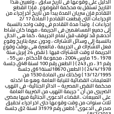
الدليل على وقوعها فى تاريخ سابق ، وتعيين هذا
التاريخ تستقل به محكمة الموضوع . فإذا انقطع
التقادم فإن سريان المدة يبدأ من تاريخ آخر إجراء من
الإجراءات التى قطعت التقادم ( المادة 17 /2
إجراءات ). وتبدأ مدة التقادم فى وقت واحد بالنسبة
إلى جميع المساهمين فى الجريمة ، مهما كان نشاط
أحدهم قد توقف قبل تمام الجريمة ، كما هى الحال
بالنسبة إلى وسائل الاشتراك ، ودون عبرة بتاريخ وقوع
فعل الاشتراك فى الجريمة ، فالعبرة هى بوقت وقوع
الجريمة لا وقت الاشتراك فيها .( نقض 24 إبريل سنة
1978 ، 15 مارس 2004 ، مجموعة الأحكام ، س 55 ،
رقم 31 ، ص 243 ) ( الطعن رقم 100 لسنة 48ق جلسة
24/4/1978 ) ( الطعن 18670لسنة61ق جلسة
13/12/1995 ) وكذلك نص المادة 1530 من
التعليمات القضائية للنيابة العامة .وهو ما اكدته
محكمة النقض المصرية – الدائر الجنائية- فى التهرب
الضريبى من أن ” جريمة التهرب من الضريبة العامة
على المبيعات ..انقضاء الدعوى الجنائية فيها بمضى
ثلاث سنوات من وقت وقوعها حتى اخر اجراء تحقيق
صدر فى الدعوى “.(طعن رقم 31979 لسنة 2ق جلسة
8/7/2013 ) .