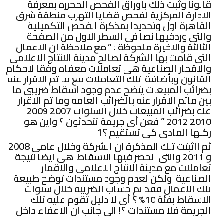
قانونا وثبت ذلك باوراق الفحص المحرره بمعرفة
الادارة المركزية لفحص قضايا التهرب منطقة شرق
القاهرة اول وتحديدا بمذكرة الفحص التكميلية
والتى وردفيها نصا فى السطر الاول من الصفحة
الثالثة والاخيرة ملحوظة : ” مع ملاحظة ان الاعمال
التى قامت بها الشركة لصالح مدينة الانتاج الاعلامى
والاقمار الصناعية هى تعاملات معفاه وفقا لاحكام
القانون وبأضافة تلك التعاملات مع ما تم الاقرار عنه
بضرائب المبيعات يتضح عدم وجود اسقاط ضريبى ما
بين ماتم الاقرار عنه بالضرائب العامه وما تم الاقرار
عنه بضرائب المبيعات خلال السنوات 2007 2009
2010 2012 ” فعن أى جريمة تتحدثون ؟ واين هو
ركنها المادى كى تستقيم ؟1
ثم ااثبتت تلك المذكرة ان الشركة وخلال عامى 2008
و 2011 والتى انحصر فيها الاسقاط هى ايضا نتيجة
تعاملات مع مدينة الانتاج الاعلامى والاقمار
الصناعية ولكن لعدم وجود مستندات توضح طبيعة
تلك الاعمال فقد تم حساب الضريبة خلال سنوات
الاسقاط بفئة 10% ؟ أى لا دليل تقوم عليه تلك
الجريمة فلا مستندات ؟! الى جانب ان الاعفاء داخل