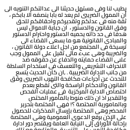
يطيب لنا وفى مستهل حديثنا الى عدالتكم التنويه الى
أن الممول الضريبى لم يعد له بابا ينصفه الا بابكم ،
ثقة منه فى عدلكم وتقديركم واحقاقكم للحق
وفق القانون والدستور ، ان جباية الاموال ليس
هدفا فى حد ذاته يحميه الدستور واحترام الدستور
والمبادى القانونية هو ما يسعى القضاء الى
ترسيخة فى المجتمع من اجل اعلاء دولة القانون ،
والضريبة وهى عبء مالى ثقيل على الممول وجب
علىى القضاء حمايته والدفاع عن حقوقه ضد
الانحراف التشريعى والتعسف فى استخدام السلطة
من جانب الادارة الضريبية . ,ان كان الحديث يتسع
للتحدث عن أجراءات مكافحة التهرب الضريبى وفق
القانون والاحكام الراسخة والتى تقطع بعدم
اختصاص الادارة المركزية فى عمليات الفحص
والتقدير اذ ان ذلك منوط بالمأمور المختص
وبالمامورية المختصة ؟! فهى المختصة بتحرير
المحضر وهى المختصة بإرسال المذكرات للحصول
على الإذن برفع الدعوى العمومية وهى المختصة
بإحالة الأوراق إلى النيابة العامة ويقتصر دور ادارة
مكافحة التهرب على التنسيق والمتابعة مع تلك