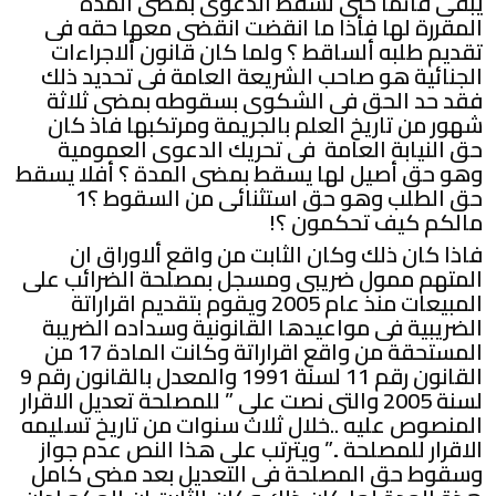
يبقى قائما حتى تسقط الدعوى بمضى المدة
المقررة لها فأذا ما انقضت انقضى معها حقه فى
تقديم طلبه ألساقط ؟ ولما كان قانون ألاجراءات
الجنائية هو صاحب الشريعة العامة فى تحديد ذلك
فقد حد الحق فى الشكوى بسقوطه بمضى ثلاثة
شهور من تاريخ العلم بالجريمة ومرتكبها فاذ كان
حق النيابة العامة فى تحريك الدعوى العمومية
وهو حق أصيل لها يسقط بمضى المدة ؟ أفلا يسقط
حق الطلب وهو حق استثنائى من السقوط ؟1
مالكم كيف تحكمون ؟!
فاذا كان ذلك وكان الثابت من واقع ألاوراق ان
المتهم ممول ضريبى ومسجل بمصلحة الضرائب على
المبيعات منذ عام 2005 ويقوم بتقديم اقراراتة
الضريبية فى مواعيدها القانونية وسداده الضريبة
المستحقة من واقع اقراراتة وكانت المادة 17 من
القانون رقم 11 لسنة 1991 والمعدل بالقانون رقم 9
لسنة 2005 والتى نصت على ” للمصلحة تعديل الاقرار
المنصوص عليه ..خلال ثلاث سنوات من تاريخ تسليمه
الاقرار للمصلحة ..” ويترتب على هذا النص عدم جواز
وسقوط حق المصلحة فى التعديل بعد مضى كامل