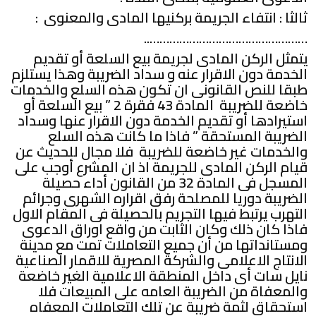
ثالثا : انتفاء الجريمة بركنيها المادى والمعنوى :
…………………………………………..
يتمثل الركن المادى لجريمة بيع السلعة أو تقديم
الخدمة دون الاقرار عنه و سداد الضريبة وهذا يستلزم
طبقا للنص القانونى ان تكون هذه السلع والخدمات
خاضعة للضريبة المادة 43 فقرة 2 ” بيع السلعة أو
استيرادها أو تقديم الخدمة دون الاقرار عنها وسداد
الضريبة المستحقة ” فاذا ما كانت هذه السلع
والخدمات غير خاضعة للضريبة فلا مجال للحديث عن
قيام الركن المادى للجريمة اذ ان المشرع أوجب على
المسجل فى المادة 32 من القانون أداء حصيلة
الضريبة دوريا للمصلحة رفق اقراره الشهرى وجرائم
التهرب يرتبط فيها التجريم بالحصيلة فى المقام الاول
فاذا كان ذلك وكان الثابت من واقع اوراق الدعوى
ومستانداتها من أن جميع التعاملات تمت مع مدينة
الانتاج الاعلامى والشركة المصرية للاقمار الصناعية
نايل سات أى داخل المنطقة الاعلامية الغير خاضعة
والمعفاة من الضريبة العامه على المبيعات فلا
استحقاق لثمة ضريبة عن تلك التعاملات المعفاه