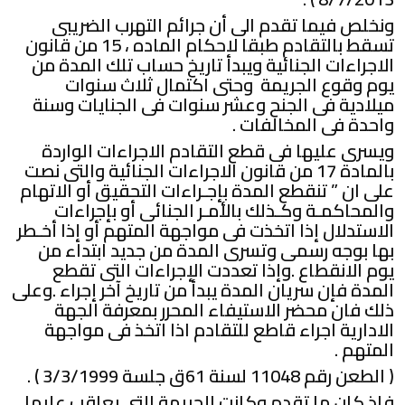
ونخلص فيما تقدم الى أن جرائم التهرب الضريبى
تسقط بالتقادم طبقا لاحكام الماده ، 15 من قانون
الاجراءات الجنائية ويبدأ تاريخ حساب تلك المدة من
يوم وقوع الجريمة وحتى اكتمال ثلاث سنوات
ميلادية فى الجنح وعشر سنوات فى الجنايات وسنة
واحدة فى المخالفات .
ويسرى عليها فى قطع التقادم الاجراءات الواردة
بالمادة 17 من قانون الاجراءات الجنائية والتى نصت
على ان ” تنقطع المدة بإجـراءات التحقيق أو الاتهام
والمحاكمـة وكـذلك بالأمـر الجنائى أو بإجراءات
الاستدلال إذا اتخذت فى مواجهة المتهم أو إذا أخـطر
بها بوجه رسمى وتسرى المدة من جديد ابتداء من
يوم الانقطاع .وإذا تعددت الإجراءات التى تقطع
المدة فإن سريان المدة يبدأ من تاريخ آخر إجراء .وعلى
ذلك فان محضر الاستيفاء المحرر بمعرفة الجهة
الادارية اجراء قاطع للتقادم اذا اتخذ فى مواجهة
المتهم .
( الطعن رقم 11048 لسنة 61ق جلسة 3/3/1999 ) .
فاذ كان ما تقدم وكانت الجريمة التى يعاقب عليها