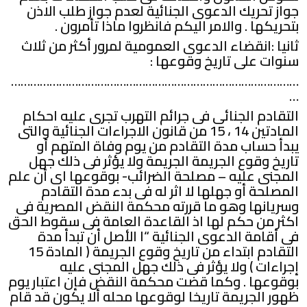
جواز تحريك الدعوى الجنائية لعدم جواز طلب الاذن
بتحريكها . والامر اليكم فانظروا ماذا تأمرون .
ثانيا :انقضاء الدعوى العمومية لمرور أكثر من ثلاث
سنوات على تاريخ وقوعها :
………………………………………………………………………………
…
التقادم الجنائى فى جرائم التهرب تجرى عليه احكام
المادتين 14 ، 15 من قانون الاجراءات الجنائية والتى
يبدأ حساب مدة التقادم من يوم وفاة المتهم أو
تاريخ وقوع الجريمة الجريمة ولا يؤثر فى ذلك جهل
المجنى عليه – مصلحة الضرائب- بوقوعها اى أن علم
المصلحة أو جهلها لا اثر له فى بدء مدة التقادم
وسريانها وهو ما قررته محكمة النقض المصرية فى
اكثر من حكم لها اذ القاعدة العامة فى سقوط الحق
فى أقامة الدعوى الجنائية “ا الأصل أن تبدأ مدة
التقادم ابتداء من تاريخ وقوع الجريمة ( المادة 15
إجراءات ) ولا يؤثر فى ذلك جهل المجنى عليه
بوقوعها . وكما قضت محكمة النقض فإن اعتبار يوم
ظهور الجريمة تاريخا لوقوعها محله ألا يكون قد قام