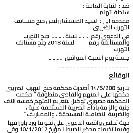
ضد : النيابة العامة :
سلطة اتهام
مقدمة الى : السيد المستشار رئيس جنح مستانف
التهرب الضريبى
فى الدعوى رقم …….. لسنة ………. جنح التهرب
والمستأنفة برقم لسنة 2018 جنح مستانف
التهرب
جلسة يوم السبت الموافق :………..
……………………………………………..
الوقائع
بتاريخ 14/5/208 أصدرت محكمة جنح التهرب الضريبى
حكمها على المتهم والقاضى منطوقة ” حكمت
المحكمة حضورى توكيل :بتغريم المتهم خمسة الاف
جنية والزامة باداء الضريبة المستحقة علية ،
والضريبة الاضافية المستحقة ، والمصاريف.”
حيث تخلص واقعة الدعوى على نحو ما ورد باوراقها
وفيما تضمنه محضر الضبط المؤرخ 10/1/2017 وفى