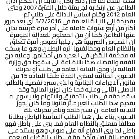
هذة المدة لما كان ذلك وكان الثابت ان الحكم ادان
الطاعن عن ارتكابة لجريمتة خلال الفترة 2007 وحتى
العام 2012 وقام اساس الادانة على طلب تم
تقديمة الى النيابة العامة فى 5/2/2016 أى بعد مرور
أكثر من أربع سنوات كاملة على أخر فترة ضريبية يدان
عنها الطاعن كما أن من المعلوم للعدالة الموقرة
ان النصوص الضريبية هى جلها نصوص أمرة تتعلق
بالنظام العام ومخالفتها اثره البطلان وهو ما رسخت
له محكمة النقض فى العديد من أحكامها وعليه درج
الفقه والقضاء هذا بالاضافة الى سقوط حق وزارة
المالية بل وحق النيابة العامة فى طلب أو تحريك
الدعوى الجنائية لمضى المدة طبقا للمادة 15 من
قانون الاجراءات الجنائية والذى سيرد تفصيلا بالطلب
الاصلى الثانى وعليه فما كان لوزير المالية وقد
سقط حقه فى طلب التحقيق والاتهام ولا يسوغ له
تقديم هذا الطلب الغير جائز قانونا وما كان يجوز
للنيابة العامة ان تسير خلفة وتامر بتحريك تلك
الدعوى بناء على هذا الطلب الساقط الباطل بطلانا
مطلقا متعلق بالنظام العام فما بنى على باطل فهو
باطل لذا يرى الدفاع أنه على صواب وهو يستند على
نصوص القانون وأحكامة فى طلب القضاء له بعدم