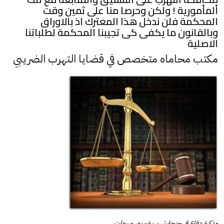
ألمأمورية ! ولكن وحرصا منا على ثمين وقت
المحكمة فلن ندخل هذا المعترك اذ بالاوراق
وبالقانون ما يكفى كى تجيبنا المحكمة لطلباتنا
الاصلية
مكتب محاماه متخصص في قضايا التهرب الضريبي
مذكرة دفاع في جنحة تهرب ضريبي مبيعات