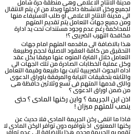
مدينة الانتاج الاعلامى وهى منطقة حرة شامل
لجميع وكل الانشطة داخلها وبدلا من ان يتم الانتقال
الى مدينة الانتاج الاعلامى أو طلب الاستيفاء منها
ومن جميع جهات التعامل يتم تقديم المتهم
للمحاكمة رغم عدم وجود مستندات تحت يد ادارة
مكافحة التهرب الضريبى ؟!
هذا بالاضافة الى ماقدمه المتهم امام جهات
التحقيق من كافة العقود الاصلية لحجم وطبيعة
التعامل خلال الفترة المنوه عنها مرفقا بكل عقد
وكل عملية الخطابات الصادرة من تلك الجهات الى
اداه البحوث الضريبية ثابت بها طبيعة وقيمة التعامل
والثابته بتحقيقات النيابة والمرفقة باوراق الدعوى
والتى قدمها المتهم فى تسع وثلاثين حافظة هى
من ضمن اوراق الدعوى ؟
اذن اين الجريمة ؟ واين ركنها المادى ؟ حتى
ينصب للمتهم ميزان !
فاذا ما انتفى ركن الجريمة المادى فلا حديث عن
ركنها المعنوى اذ بتوافره دون توافر الركن المادى لا
تقوم به الجريمة وحده هذا بالاضافة الى عدم توافر