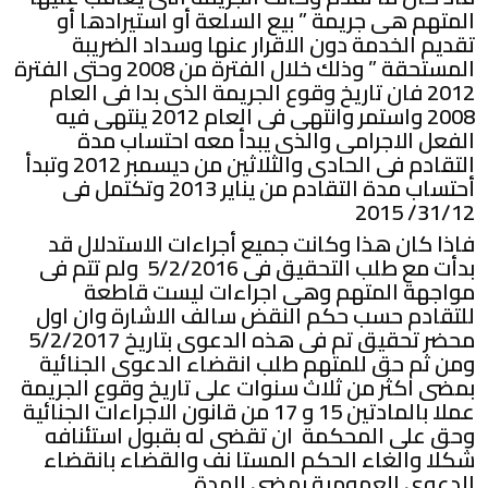
المتهم هى جريمة ” بيع السلعة أو استيرادها أو
تقديم الخدمة دون الاقرار عنها وسداد الضريبة
المستحقة ” وذلك خلال الفترة من 2008 وحتى الفترة
2012 فان تاريخ وقوع الجريمة الذى بدا فى العام
2008 واستمر وانتهى فى العام 2012 ينتهى فيه
الفعل الاجرامى والذى يبدأ معه احتساب مدة
التقادم فى الحادى والثلاثين من ديسمبر 2012 وتبدأ
أحتساب مدة التقادم من يناير 2013 وتكتمل فى
31/12/ 2015
فاذا كان هذا وكانت جميع أجراءات الاستدلال قد
بدأت مع طلب التحقيق فى 5/2/2016 ولم تتم فى
مواجهة المتهم وهى اجراءات ليست قاطعة
للتقادم حسب حكم النقض سالف الاشارة وان اول
محضر تحقيق تم فى هذه الدعوى بتاريخ 5/2/2017
ومن ثم حق للمتهم طلب انقضاء الدعوى الجنائية
بمضى اكثر من ثلاث سنوات على تاريخ وقوع الجريمة
عملا بالمادتين 15 و 17 من قانون الاجراءات الجنائية
وحق على المحكمة ان تقضى له بقبول استئنافه
شكلا والغاء الحكم المستا نف والقضاء بانقضاء
الدعوى العمومية بمضى المدة .