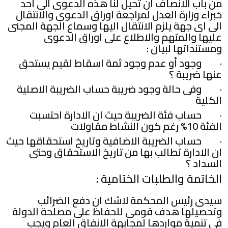
من باب الانصاف ان تحيل لنا هذه الدعوى الى أحد
خبراء وزارة العدل لمراجعة اوراق الدعوى والانتقال
الى اى جهة يلزم الانتقال اليها وسماع الجهة المجنى
عليها والمتهم والاطلاع على اوراق الدعوى
ومستنداتها لبيان :
· وجود أو عدم وجود ثمة اسقاط لقيم يستحق
عنها ضريبة ؟
· وفى حالة وجود ضريبة حساب الضريبة الاصلية
الكلية
· حساب فئة الضريبة حيث ان الادارة احتسبت
الفئة 10% رغم كون النشاط مقاولات
· حساب الضريبة الاضافية وتاريخ استحقاقها حيث
ان الادارة تطالب بها من تاريخ الاستحقاق وحتى
السداد ؟
الخاتمة والطلبات الختامية :
سيدى رئيس المحكمة لاشك ان دفع الضرائب
وتحصيلها هدف قومى للحفاظ على مصلحة الدولة
فى تنمية مواردها لمجابهة الانفاق العام ويجب