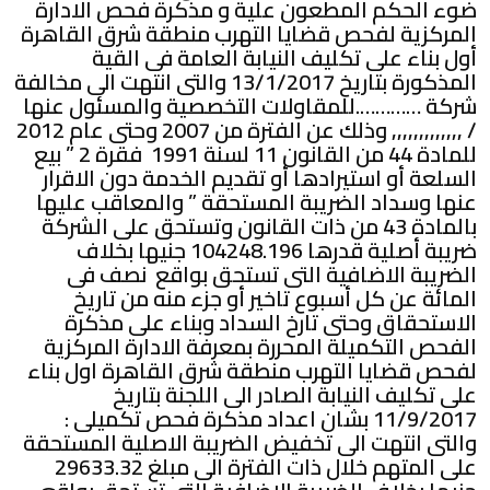
ضوء الحكم المطعون علية و مذكرة فحص الادارة
المركزية لفحص قضايا التهرب منطقة شرق القاهرة
أول بناء على تكليف النيابة العامة فى القية
المذكورة بتاريخ 13/1/2017 والتى انتهت الى مخالفة
شركة ………….للمقاولات التخصصية والمسئول عنها
/ ,,,,,,,,,,,,, وذلك عن الفترة من 2007 وحتى عام 2012
للمادة 44 من القانون 11 لسنة 1991 فقرة 2 ” بيع
السلعة أو استيرادها أو تقديم الخدمة دون الاقرار
عنها وسداد الضريبة المستحقة ” والمعاقب عليها
بالمادة 43 من ذات القانون وتستحق على الشركة
ضريبة أصلية قدرها 104248.196 جنيها بخلاف
الضريبة الاضافية التى تستحق بواقع نصف فى
المائة عن كل أسبوع تاخير أو جزء منه من تاريخ
الاستحقاق وحتى تارخ السداد وبناء على مذكرة
الفحص التكميلة المحررة بمعرفة الادارة المركزية
لفحص قضايا التهرب منطقة شرق القاهرة اول بناء
على تكليف النيابة الصادر الى اللجنة بتاريخ
11/9/2017 بشان اعداد مذكرة فحص تكميلى :
والتى انتهت الى تخفيض الضريبة الاصلية المستحقة
على المتهم خلال ذات الفترة الى مبلغ 29633.32