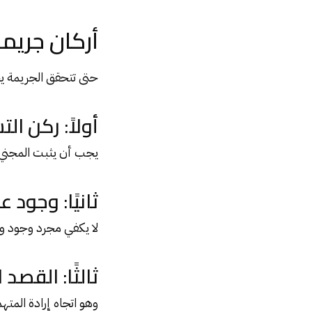
أركان جريمة
حتى تتحقق الجريمة ي
أولاً: ركن الت
يجب أن يثبت المجني عل
ثانيًا: وجود 
لا يكفي مجرد وجود ورق
ثالثًا: القصد 
وهو اتجاه إرادة المت