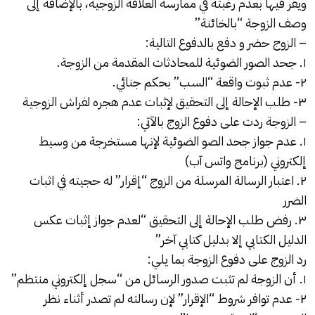
ويقر فيها بعدم رغبته في ممارسة العلاقة الزوجية، بالإضافة إلى
وصف الزوجة “بالخائنة”
– الزوج حضر و دفع بالدفوع التالية:
١. جحد الصور الضوئية للمحادثات المقدمة من الزوجة.
٢- عدم ثبوت واقعة “السب” بحكم جنائي.
٣- طلب الإحالة إلى التحقيق لإثبات عدم هجره لفراش الزوجية
– الزوجة ردت على دفوع الزوج بالآتي:
١. عدم جواز جحد الصو الضوئية لإنها مستخرجة من وسيط
إلكتروني (برنامج واتس آب)
٢. اعتبار الرسالة المرسلة من الزوج “إقرار” له حجيته في اثبات
الضرر
٣. رفض طلب الإحالة إلى التحقيق “لعدم جواز إثبات عكس
الدليل الكتابي إلا بدليل كتابي آخر”
رد الزوج على دفوع الزوجة بما يلي:
١. أن الزوجة لم تثبت صدور الرسائل من “سجل إلكتروني منتظم”
٢- عدم توافر شروط “الإقرار” لإن رسالته لم تصدر أثناء نظر