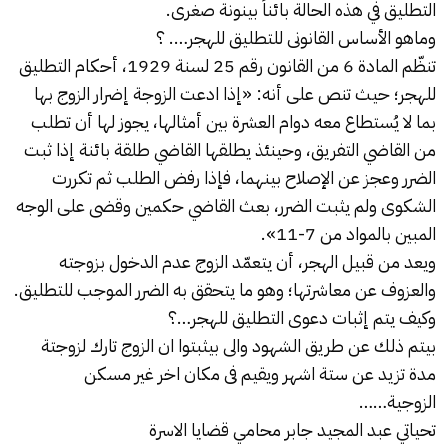
التطليق في هذه الحالة بائناً بينونة صغرى.
وماهو الأساس القانونى للتطليق
للهجر
…. ؟
تنظّم المادة 6 من القانون رقم 25 لسنة 1929، أحكام التطليق
للهجر؛ حيث تنص على أنه: «إذا ادعت الزوجة إضرار الزوج بها
بما لا يُستطاع معه دوام العشرة بين أمثالها، يجوز لها أن تطلب
من القاضي التفريق، وحينئذ يطلقها القاضي طلقة بائنة إذا ثبت
الضرر وعجز عن الإصلاح بينهما، فإذا رفض الطلب ثم تكررت
الشكوى ولم يثبت الضرر، بعث القاضي حكمين وقضى على الوجه
المبين بالمواد من 7-11».
ويعد من قبيل الهجر، أن يتعمّد الزوج عدم الدخول بزوجته
والعزوف عن معاشرتها؛ وهو ما يتحقق به الضرر الموجب للتطليق.
وكيف يتم إثبات دعوى التطليق للهجر…؟
بيتم ذلك عن طريق الشهود والى بيثبتوا ان الزوج تارك لزوجتة
مدة تزيد عن ستة اشهر ويقيم فى مكان اخر غير مسكن
الزوجية……
تحياتي عبد المجيد جابر محامي قضايا الاسرة