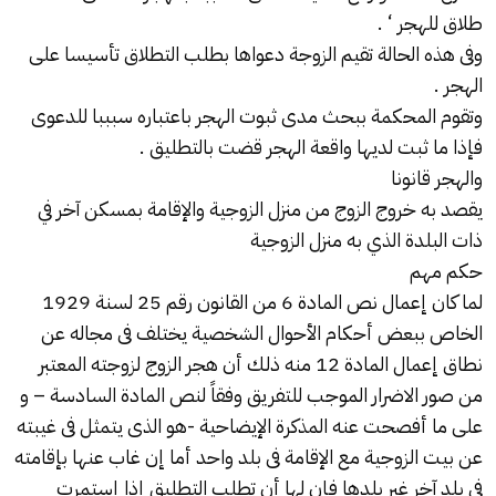
طلاق للهجر
‘ .
وفى هذه الحالة تقيم الزوجة دعواها بطلب التطلاق تأسيسا على
الهجر .
وتقوم المحكمة ببحث مدى ثبوت الهجر باعتباره سبببا للدعوى
فإذا ما ثبت لديها واقعة الهجر قضت بالتطليق .
والهجر قانونا
يقصد به خروج الزوج من منزل الزوجية والإقامة بمسكن آخر في
ذات البلدة الذي به منزل الزوجية
حكم مهم
لما كان إعمال نص المادة 6 من القانون رقم 25 لسنة 1929
الخاص ببعض أحكام الأحوال الشخصية يختلف فى مجاله عن
نطاق إعمال المادة 12 منه ذلك أن هجر الزوج لزوجته المعتبر
من صور الاضرار الموجب للتفريق وفقاً لنص المادة السادسة – و
على ما أفصحت عنه المذكرة الإيضاحية -هو الذى يتمثل فى غيبته
عن بيت الزوجية مع الإقامة فى بلد واحد أما إن غاب عنها بإقامته
فى بلد آخر غير بلدها فإن لها أن تطلب التطليق إذا إستمرت