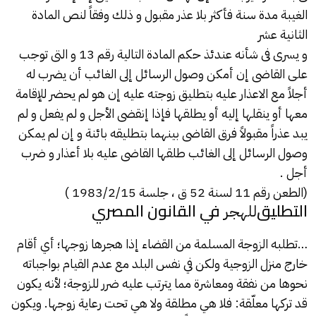
الغيبة مدة سنة فأكثر بلا عذر مقبول و ذلك وفقاً لنص المادة
الثانية عشر
و يسرى فى شأنه عندئذ حكم المادة التالية رقم 13 و التى توجب
على القاضى إن أمكن وصول الرسائل إلى الغائب أن يضرب له
أجلاً مع الاعذار عليه بتطليق زوجته عليه إن هو لم يحضر للإقامة
معها أو ينقلها إليه أو يطلقها فإذا إنقضى الأجل و لم يفعل و لم
يبد عذراً مقبولاً فرق القاضى بينهما بتطليقه بائنة و إن لم يمكن
وصول الرسائل إلى الغائب طلقها القاضى عليه بلا أعذار و ضرب
أجل .
(الطعن رقم 11 لسنة 52 ق ، جلسة 1983/2/15 )
التطليق
في القانون المصري
للهجر
…تطلبه الزوجة المسلمة من القضاء إذا هجرها زوجها؛ أي أقام
خارج منزل الزوجية ولكن في نفس البلد مع عدم القيام بواجباته
نحوها من نفقة ومعاشرة مما يترتب عليه ضرر للزوجة؛ لأنه يكون
قد تركها معلّقة: فلا هي مطلقة ولا هي تحت رعاية زوجها. ويكون