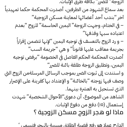
الزوجة” للضرر” بكافة طرق الإثبات.
بعد سماع الشهود من الطرفين، أصدرت المحكمة حكما تمهيدياً
آخر “بندب أحد أعضائها لمعاينة مسكن الزوجية”
– في الختام، وجهت الزوجة” اليمين الحاسمة” للزوج “بعدم
اعتياده سبها وقذفها”
– و رد الزوج بالتعسف في توجيه اليمين “لإنها تتضمن إقراراً
بجريمة معاقب عليها قانوناً” و هي “جريمة السب”
أصدرت المحكمة الحكم الفاصل في الخصومة “برفض توجيه
اليمين، وتطليق الزوجة طلقة بائنة
للضرر
“
و استندت إلى ثبوت الضرر بموجب الرسائل المرسلةمن الزوج التي
وصف فيها زوجته “بالخائنة” و الإعتداد بها كقرينة على الإضرار
الذي تستحيل به العشرة بينهما.
الشاهد من الموضوع، أن دعوى
“الأحوال الشخصية”
شهدت
إستعمال (١٥) دفع من دفوع الإثبات.
ماذا لو هجر الزوج مسكن الزوجية ؟
الدارج عملا هو رفع قضية الطلاق مسببة بالهجر فتسمى ‘