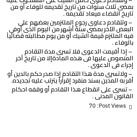
بمضى ثلاث سنوات من تاريخ تقديمه للوفاء أو من
تاريخ انقضاء ميعاد تقديمه .
– وتتقادم دعاوى رجوع الملتزمين بعضهم على
البعض الآخر بمضى ستة أشهر من اليوم الذى أوفى
فيه الملتزم قيمة الشيك أو من يوم مطالبته قضائياً
بالوفاء .
– إذا أقيمت الدعوى فلا تسرى مدة التقادم
المنصوص عليها فى هذه المادةإلا من تاريخ آخر
إجراء فى الدعوى .
– ولاتسرى مدة هذا التقادم إذا صدر حكم بالدين أو
أقر به المدين بسند منفرد إقراراً يترتب عليه تجديده.
– تسرى على انقطاع هذا التقادم أو وقفه احكام
القانون المدنى .
70
Post Views: