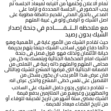
تمام الاعلان وختمها من النيابه لميعاد الجلسه ثم
يجب الحضور في الجلسة المحددة و لزاما على
المدعي بالحق المدني تقديم حافظة مطوية على
اصل الشيك و الرفض ولو في غيبة المتهم
مع ملاحظه الــتــقــــــادم في جنحة إصدار
الشيك بدون رصيد
حيث تقادم الشيك من الأمور غاية فى الأهمية وهو
دائما دفاع قوى لساحب الشيك حينما يتهم بجريمة
خيانة الأئتمان ولذلك فهو قول فصل فى جنحة
الشيك امام المحكمة الجنائية ويتمسك به كل من
محامى المتهم والمتهم ذاته رغبة فى التملص من
الضمانه الجنائية التى فرضها المشرع للشيك وبالتالى
فان عرض هذا الأمر يجب ان يكون بشكل من
التفصيل على نفس خطى المشرع والذى عرض انه:
– تتقادم دعاوى رجوع حامل الشيك على الساحب
والمظهرين وغيرهم من الملتزمين بدفع قيمة
الشيك بمضى ستة أشهر من تاريخ تقديمه للوفاء أو
من تاريخ انقضاء ميعاد تقديمه .
– وتتقادم دعوى حامل الشيك على المسحوب عليه