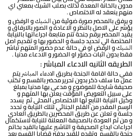
مدون بالخانة المعدة لذلك بصلب الشيك بمعني اي
منهم ينعقد له الاختصاص .
و يرفق بالمحضر صورة ضوئية من
و الرفض و
الشيك
يؤشر على الاصل بالنظر و الاعادة و الصور بالارفاق و
يقيد المحضر برقم جنحة تتم متابعة اجراءاتها بالنيابة
المختصة الي تحديد جلسة و الحضور بها و تقديم اصل
و الرفض او في حالة عدم حضور المتهم تباشر
الشيك
فقط بدون اثبات حضور او الحضور و الادعاء مدنيا .
الطريقه الثانيه الادعاء المباشر :
ففي حالة اقامة الجنحة بطريق
يتم
الادعاء المباشر
عمل ما سلف ذكر بدون تحرير محضر بالقسم و تكتب
صحيفة شارحة للموضوع و مدعى بها مدنيا بمبلغ
على سبيل التعويض المؤقت يعلن بها المتهم و
وكيل النيابة التابع لها الاختصاص المحلي ثم يسدد
الرسم المقدر من القلم الجنائي لتلك النيابة و تحدد
جلسة و تعلن عن طريق المحضرين بالطريق العادي
و من ثم العودة بالصحيفة المعلنة للنيابة لاستكمال
اجراءات ايداع الصحيفة و التاشير عليها بالقيد بخاتم
جنحة بالقسم وتقدم للقيد بدفتر قضايا القسم بعد