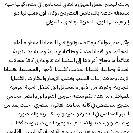
وذلك لتيسير العمل المهني والنقابي للمحامين في مصر، كونها جهة
مستقلة خاصة بالمحامين المصريين، وكان أول نقيب لها هو
إبراهيم الهلباوي، المعروف بقاضي دنشواي.
ولأن مصر دولة كبيرة تتعدد وتنوع فيها القضايا المنظورة أمام
المحاكم، من قضايا مدنية وجنائية وإدارية ومالية ودستورية،
فدائماً ما يحتاج أفرادها إلى استشارات قانونية في كافة مجالات
الحياة، وخاصة القضايا المدنية، كقضايا الأحوال الشخصية وقضايا
الإرث، وحالات إثبات النسب وقضايا الإيجار والعقارات والقضايا
التجارية، وغيرها من الأمور والمسائل التي تشغل الحياة اليومية
للمواطن، لذا تقدم لكم منصة حورس أهم وأبرز وأفضل محامي
مصري متخصص في كافة مجالات القانون المصري ، حيث يعد من
أشهر المحامين في القاهرة والجيزة والإسكندرية والمنصورة
ودمياط وبورسعيد والاسماعيلية وغيرها من مدن ومحافظات
مصر حيث يستطيع تقديم المشورة القانونية، أو التمثيل القانوني