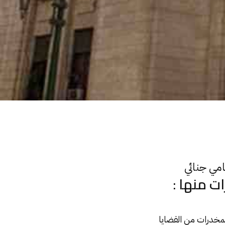
مي جنائي
ت منها :
لمخدرات
من القضايا