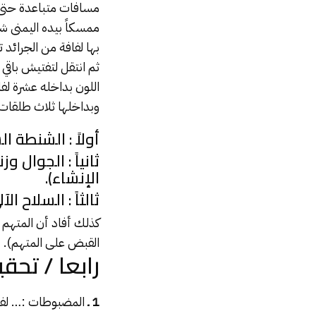
مسافات متباعدة حتى ل
ممسكاً بيده اليمنى 
بها لفافة من الجرائد
ثم انتقل لتفتيش باقي 
وبداخلها ثلاث طلقات 
أولاً : الشنطة السو
ثانياً : الجوال
الإنشاء).
ثالثاً : السلاح الآل
القبض على المتهم).
رابعا / تحقي
1 ـ
المضبوطات :… لفاف