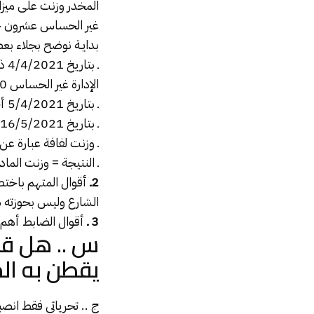
المخدر وزنت على ميزان
غير الحساس عشرون جرام
بدايـة نوضح بجلاء بعض
ـ 
الإدارة غير الحساس 150 جرام.
ـ بتاريخ 5/4/2021 أخذت منها النيابة العامة عينة وزنت عشرون جراماً.
ـ بتاريخ 16/5/2021 أي بعد شهر ونصف تقريباً جاء تقرير المعمل الكيماوي :
ـ وزنت لفافة عبارة عن
ـ النتيجة = وزنت المادة ا
2ـ
أقوال المتهم باختص
الشارع وليس بحوزته ش
3 ـ
أقوال الضابط أهم م
س .. هل قم
يقطن به ال
ج .. تحرياتي فقط انص