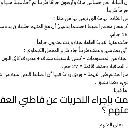
 النيابة الغير حساس مائة وأربعون جرامًا تقريبا ثم أخذ عينة منها وز
اً تقريباً.
 النقاط الهامة التى نرمى لها من هذا :
بتاريخ 4/4/2021 ذكر محرر محضر الضبط (حسبما يدعى) أن مع المتهم حقيبة فى يد
 عينة من المضبوطات + كيس بلاستيك شفاف + مظروف كاكى اللون = الوزن
لصافية وحدها قائمة = 27 جم ..
ار المتهم نفى التهمة + وروى رواية فيها أن الضابط قبض عليه من
يء وهدا تلفيق .
ا فيها
ت بإجراء التحريات عن قاطني العقا
متهم ؟
بت على المتهم.