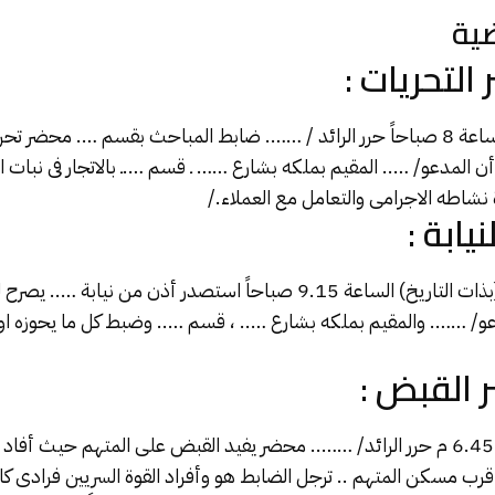
ية
التحريات :
بتاريخ 4/4/2021 الساعة 8 صباحاً حرر الرائد / ……. ضابط المباحث بقسم …. مح
أن المدعو/ ….. المقيم بملكه بشارع …… ـ قسم ….ـ بالاتجار فى نبات ا
 نشاطه الاجرامى والتعامل مع العملاء./
نيابة :
وبتاريخ 4/4/2021 (بذات التاريخ) الساعة 9.15 صباحاً استصدر أذن من ني
…. والمقيم بملكه بشارع ….. ، قسم ….. وضبط كل ما يحوزه او ي
ر القبض :
وبذات التاريخ الساعة 6.45 م حرر الرائد/ …….. محضر يفيد القبض على المتهم حيث 
ًا وأنه قرب مسكن المتهم .. ترجل الضابط هو وأفراد القوة السريين فرادى ك