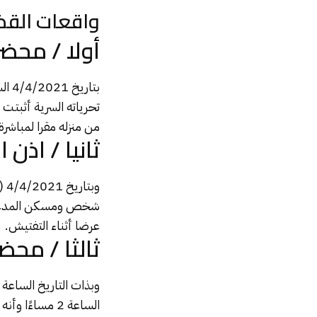
واقعات القض
أولا / محضر 
تحرياته السرية أثبتت 
من منزله مقرا لمباشرة
ثانيا / اذن ال
شخص ومسكن المدعو/ …
عرضا أثناء التفتيش.
ثالثا / محض
الساعة 2 مساء