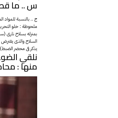
س .. ما قص
ج .. بالنسبة للمواد ال
ملحوظة : خلو التحريا
بمنزله بسلاح نارى (سل
السلاح والذى يفترض 
يذكر فى محضر الضبط) 
نلقي الضوء
منها : محا