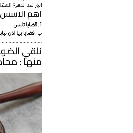
التى تعد الدفوع الشك
اهم الاسس 
أ ـ
قضايا تلبس
ب ـ
قضايا بها اذن نياب
……………………………
نلقي الضوء
منها : محا