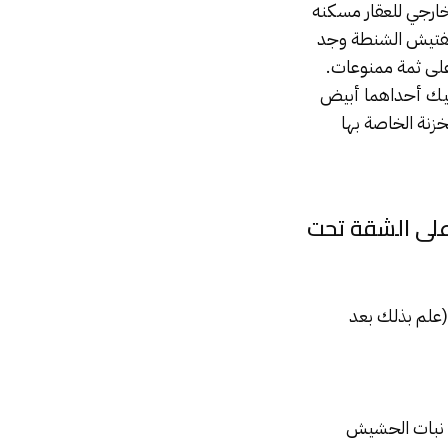
خارجي للعقار مسكنه
بتفتيش الشنطة وجد
على ثمة ممنوعات.
استيك أحداهما أبيض
الورق يحوى نبات البانجو وبندقية آلية عيار 7.62×39مم والخزنة الخاصة بها
 على الشقة تحت
 سبق ضبطه في القضايا 138 لسنة 91 مخدرات ….، و6219/97 …. (علم بذلك بعد
ه نبات الحشيش