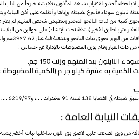
ا يلحظه أحد وبالاقتراب شاهد المأذون بتفتيشه خارجاً من الباب ال
شنطة نايلون سوداء فأسرع بضبطه وإياها وأطلعه على أذن النيابة و
 تحوى كمية من نبات البانجو المخدر وبتفتيش شخص المتهم لم يعثر 
العقار عثر بالطابق الأخير (بشقة تحت الإنشاء) على جوالين من البل
اللون بداخله عشرة لفافات من 
من ذات العيار وقام بوزن المضبوطات بالإدارة غير حساس :
داء النايلون بيد المتهم وزنت 150 جم.
 وزنت الكمية به عشرة كيلو جرام (الكمية المضبوطة
ي.
كذلك أفاد أن المتهم
قات النيابة العامة :
ة من ورق الصحف عليها لاصق بنى اللون بداخلها نبات أخضر يشب