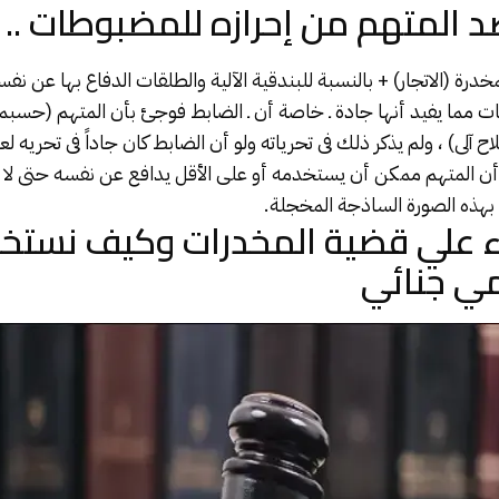
د المتهم من إحرازه للمضبوطات ..
مخدرة (الاتجار) + بالنسبة للبندقية الآلية والطلقات الدفاع بها عن نفس
ت مما يفيد أنها جادة ـ خاصة أن ـ الضابط فوجئ بأن المتهم (حسبم
اح آلى) ، ولم يذكر ذلك فى تحرياته ولو أن الضابط كان جاداً فى تحريه 
أن المتهم ممكن أن يستخدمه أو على الأقل يدافع عن نفسه حتى لا
بهذه الصورة الساذجة المخجلة.
 علي قضية المخدرات وكيف نستخرج
مي جنائي