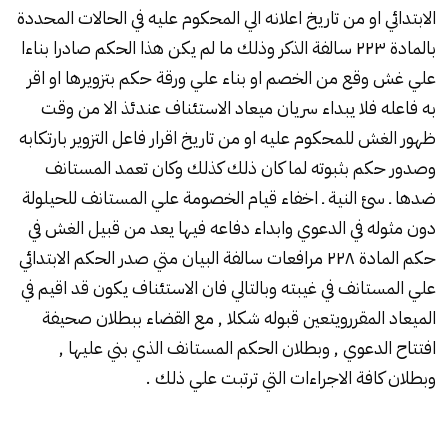
الابتدائي او من تاريخ اعلانه الي المحكوم عليه في الحالات المحددة
بالمادة ۲۲۳ سالفة الذكر وذلك ما لم يكن هذا الحكم صادرا بناءا
علي غش وقع من الخصم او بناء علي ورقة حكم بتزويرها او اقر
به فاعله فلا يبداء سريان ميعاد الاستئناف عندئذ الا من وقت
ظهور الغش للمحكوم عليه او من تاريخ اقرار فاعل التزوير بارتكابه
وصدور حكم بثبوته لما كان ذلك كذلك وكان تعمد المستانف
ضدها ـ سئ النية ـ اخفاء قيام الخصومة علي المستانف للحيلولة
دون مثوله في الدعوي وابداء دفاعه فيها يعد من قبيل الغش في
حكم المادة ۲۲۸ مرافعات سالفة البيان متي صدر الحكم الابتدائي
علي المستانف في غيبته وبالتالي فان الاستئناف يكون قد اقيم في
الميعاد المقررويتعين قبوله شكلا , مع القضاء ببطلان صحيفة
افتتاح الدعوي , وبطلان الحكم المستانف الذي بني عليها ,
وبطلان كافة الاجراءات التي ترتبت علي ذلك .