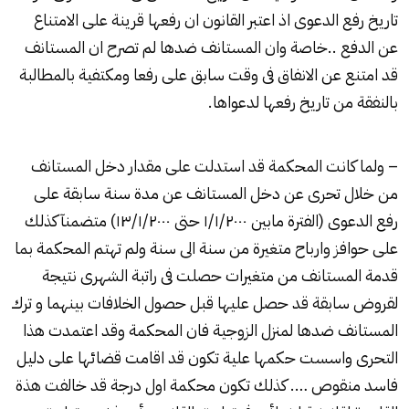
تاريخ رفع الدعوى اذ اعتبر القانون ان رفعها قرينة على الامتناع
عن الدفع ..خاصة وان المستانف ضدها لم تصرح ان المستانف
قد امتنع عن الانفاق فى وقت سابق على رفعا ومكتفية بالمطالبة
بالنفقة من تاريخ رفعها لدعواها.
– ولما كانت المحكمة قد استدلت على مقدار دخل المستانف
من خلال تحرى عن دخل المستانف عن مدة سنة سابقة على
رفع الدعوى (الفترة مابين ۱/۱/۲۰۰۰ حتى ۱۳/۱/۲۰۰۰) متضمنآ كذلك
على حوافز وارباح متغيرة من سنة الى سنة ولم تهتم المحكمة بما
قدمة المستانف من متغيرات حصلت فى راتبة الشهرى نتيجة
لقروض سابقة قد حصل عليها قبل حصول الخلافات بينهما و ترك
المستانف ضدها لمنزل الزوجية فان المحكمة وقد اعتمدت هذا
التحرى واسست حكمها علية تكون قد اقامت قضائها على دليل
فاسد منقوص …. كذلك تكون محكمة اول درجة قد خالفت هذة