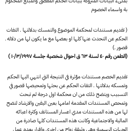
بملىء البيانات المتروكة ببيانات الحكم المقضى والمبلغ المحكوم
بة واسماء الخصوم
( تقديم مستندات لمحكمة الموضوع والتمسك بدلالتها . التفات
الحكم عن التحدث عنها كلها او بعضها مع ما يكون لها من دلاله ـ
قصور .)
(الطعن رقم ٤
۰
لسنة ٦
۳
ق احوال شخصية جلسة
۱۰/۳/۱۹۹۷ )
تقديم الخصم مستندات مؤثرة في النتيجة التي انتهي اليها الحكم
وتمسكه بدلالتها . التفات الحكم عن بحثها وتمحيصها قصور في
التسبيب ويتضح ذلك من ان محكمة اول درجة لم تبحث
وتمحص المستندات المقدمة امامها بعين اليقين والارشاد لتضح
لها من هذه المستندات مدي اعسار المستانف وكثرة اعبائه
المالية والاجتماعية وكانت هذه المستندات كلها صادرة من
الجهات الرسمية وهي وثيقة زواج من اخري واقرار بعدم عمل