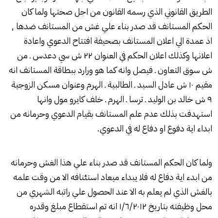
الطريق القانوني الذي رسمه القانون من اجل صحتها ولما كان
الحكم المستانف قد صدر بناء علي غش من المستانف ضدها ,
اذ عمدة الي اعلان المستانف بصحيفة افتتاح الدعوي واعادة
اعلانها وكذلك اعلان الحكم في العنوان ۲۲ ش سي دعدس ـ من
ش سوق التعاون ـ فيصل وانه كما هو ورارد ببطاقة المستانف انه
مقيم ۱۰ ش عادل السيد ـ الطالبية ـ الهرم وعنوان مسكن الزوجية
۹ ش خالد بن الوليد ـ ترسا ـ الهرم ـ خلف كايرو مول وانها
استهدفت بذلك عدم علم المستانف بقيام الدعوي وحرمانه من
ابداء اية دفوع او دفاع له في الدعوي.
ولما كان الحكم المستانف قد صدر بناء علي هذا الغش وحرمانه
من ابدء اية دفاع له فلا يبداء ميعاد استئنافه الا من وقت علمه
بالغش الذي لم يعلم به الا عند الحصول علي راتبه الشهري من
محل وظيفته بتاريخ ۱/٦/۲۰۱۲ انه تم استقطاع مبلغ وقدره