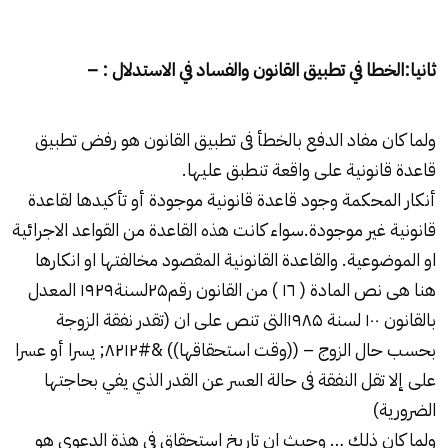
ثانيا:الخطا في تطبيق القانون والفساد في الاستدلال : –
ولما كان مفاد الدفع بالخطأ فى تطبيق القانون هو رفض تطبيق
قاعدة قانونية على واقعة تنطبق عليها.
أنكار المحكمة وجود قاعدة قانونية موجودة أو تأكيدها لقاعدة
قانونية غير موجودة.سواء كانت هذه القاعدة من القواعد الاجرائية
او الموضوعية. والقاعدة القانونية المقصود مخالفتها او انكارها
هنا هى نص المادة ( ۱٦ ) من القانون رقم۲۵لسنة۱۹۲۹ المعدل
بالقانون ۱۰۰ لسنة ۱۹۸۵التى تنص على ان (تقدر نفقة الزوجة
بحسب حال الزوج – ((وقت استحقاقها)) &#۸۲۱۲; يسرا أو عسرا
على إلا تقل النفقة فى حالة العسر عن القدر الذي يفي بحاجتها
الضرورية)
ولما كان ذلك … وحيث ان تاريخ استحقاق فى هذة الدعوى هو