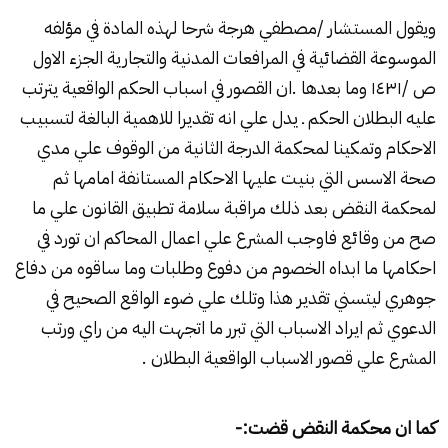
ويقول المستشار /مصطفي هرجة شرحا لهذه المادة في مؤلفه
الموسوعة القضائية في المرافعات المدنية والتجارية الجزء الاول
ص /۱٤۳۱ وما بعدها .ان القصور في اسباب الحكم الواقعية يترتب
عليه البطلان الحكم ـ يدل علي انه تقديرا للاهمية البالغة لتسبيب
الاحكام وتمكينا لمحكمة الدرجة الثانية من الوقوف علي مدي
صحة الاسس التي بنيت عليها الاحكام المستانفة امامها ثم
لمحكمة النقض بعد ذلك مراقبة سلامة تطبيق القانون علي ما
صح من وقائع فاوجب المشرع علي اعمال المحاكم ان تورد في
احكامها ما ابداه الخصوم من دفوع وطلبات وما ساقوه من دفاع
جوهري ليتسني تقدير هذا وتلك علي ضوء الواقع الصحيح في
الدعوي ثم ايراد الاسباب التي تبرر ما اتجهت اليه من راي ورتب
المشرع علي قصور الاسباب الواقعية البطلان .
كما ان محكمة النقض قضت:-