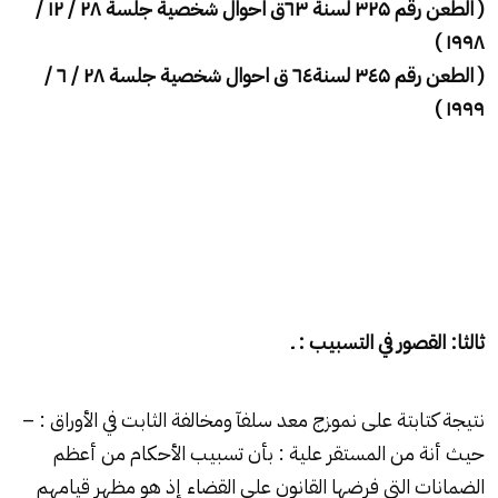
( الطعن رقم
۳۲۵
لسنة ٦
۳
ق احوال شخصية جلسة
۲۸ / ۱۲ /
۱۹۹۸ )
( الطعن رقم
۵
٤
۳
لسنة٦٤ ق احوال شخصية جلسة
۲۸ /
٦ /
۱۹۹۹ )
ثالثا: القصور في التسبيب : ـ
نتيجة كتابتة على نموزج معد سلفآ ومخالفة الثابت في الأوراق : –
حيث أنة من المستقر علية : بأن تسبيب الأحكام من أعظم
الضمانات التى فرضها القانون على القضاء إذ هو مظهر قيامهم