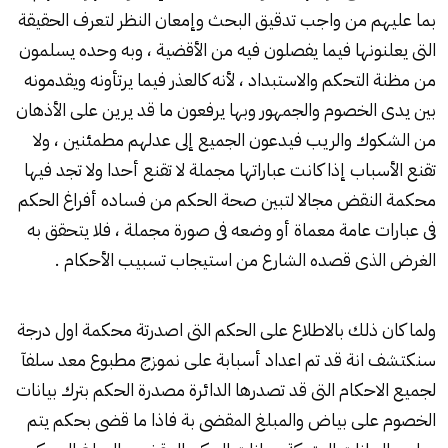
بما عليهم من واجب تدقيق البحث وإمعان النظر لتعرف الحقيقة
التى يعلنونها فيما يفصلون فيه من الأقضية ، وبه وحده يسلمون
من مظنة التحكم والاستبداد ، لأنه كالعذر فيما يرتأونه ويقدمونه
بين يدى الخصوم والجمهور وبها يرفعون ما قد يرين على الأذهان
من الشكوك والريب فيدعون الجميع إلى عدلهم مطمئنين ، ولا
تقنع الأسباب إذا كانت عباراتها مجملة لا تقنع أحدا ولا تجد فيها
محكمة النقض مجالا لتبين صحة الحكم من فساده أفراغ الحكم
فى عبارات عامة معماة أو وضعه فى صورة مجملة ، فلا يتحقق به
الغرض الذى قصده الشارع من استيجاب تسبيب الأحكام .
ولما كان ذلك بالاطلاع على الحكم التى اصدرتة محكمة اول درجة
سنكتشف انة قد تم اعداد أسبابة على نموزج مطبوع معد سلفآ
لجميع الاحكام التى قد تصدرها الدائرة مصدرة الحكم بترك بيانات
الخصوم على بياض والمبلغ المقضى بة فاذا ما قضى بحكم يتم