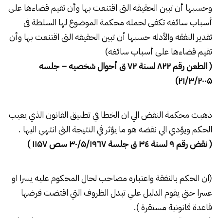
وحسبها أن تبين الحقيقه التى اقتنعت بها وأن تقيم قضاءها على
أسباب سائغه تكفى لحمله محكمة الموضوع لها السلطة فى
تقدير النفقه والأدله حسبها أن تبين الحقيقه التى اقتنعت بها وأن
تقيم قضاءها على أسباب سائغه)
( الطعن رقم
۸۲۲
لسنة
۷۲
ق أحوال شخصيه – جلسه
۲۱/۳/۲۰۰۵)
ذهبت محكمة النقض الي ان الخطا في تطبيق القانون الذي يعيب
الحكم ويؤدي الي نقضه هو ما يؤثر في النتيجة التي انتهي اليها .
( نقض رقم
۹
لسنة
٤ ق جلسة
۳
۷
٦
۳۰/۵/۱۹
سص
۱۱۵۷ )
(ان الحكم
بالنفقة
واعتباره مصاحب لحال المحكوم عليه يسرا او
عسرا حتي يقوم الدليل علي تبدل الظروف التي اقتضت فرضها
قاعدة قانونية مستقرة ).