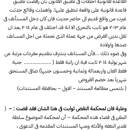
القاعدة لقانونية اخطأت فى تطبيق القانون بأن رفضت تطبيق
قاعدة قانونية على واقعة تنطبق عليها. واهملت وقائع حدثت
غيرت من واقع قديم الى حاضر حديث فان كان دخل المستأنف فى
عام ۲۰۱۳ هو ثابت بالتحرى الا انة قد اختلف فى عام ۲۰۱٤ بعد ان
ثقل بدين القرض من جهة عملة الذى تحملة من اجل المسـانف
ضدها واولادة
وفى ضوء ذلك …فأن المستانف يتشرف بتقديم مفردات مرتبة عن
شهر يولية ۲۰۱٤ ثابت فية ان راتبة فقط ( ……………….. جنية
فقط الفان واربعمائة وثمانية وخمسون جنيهآ) صافى المستحق
شهريآ بعد خصم القروض
( نلتمس مطالعة المستند – الاول – بحافظة المستندات)
وعلية فان لمحكمة النقض ثوابت فى هذا الشان فقد قضت : –
(
المقرر فى قضاء هذه المحكمة – أن لمحكمة الموضوع سلطة
تقدير النفقه والأدله ومنها المستندات المقدمه فى الدعوى ،