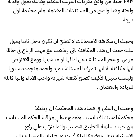
۲۹۳ جنية من واقع مفردات المرتب المقدم وكذلك يعول والدته
واخته وهذا واضح من المستندات المقدمة امام محكمة اول
درجة.
وحيث ان مكافئة الامتحانات لا تصلح ان تكون دخل ثابتا يعول
عليه حيث ان هذه المكافئة تاتي وتذهب مع مهب الرياح في حالة
مرض او عجز المستانف عن ادائها او مباشرتها وومع الافتراض
انها مكافئة الا انها تصرف للمستانف مرة واحدة متجمدة سنويا
وليست شهريا فكيف تصبح كنفقة شهرية واجب الاداء وانها قابلة
للزيادة والنقصان .
وحيث ان المقرر في قضاء هذه المحكمة ان وظيفة
محكمة الاستئناف
ليست مقصورة علي مراقبة الحكم المستانف
من حيث سلامة التطبيق فحسب وانما يترتب علي رفع
الاستئناف نقل موضوع النزاع في حدود طلبات المستانف الي