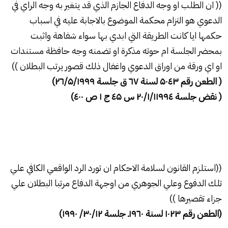
(( ان الطلب او وجه الدفاع الجازم الذي قد يتغير به وجه الراي في
الدعوي هو التزام محكمة الموضوع بالاجابة عليه في اسباب
حكمها ايا كانت الطريقة التي ابدي بها سواء شفاهة واثبت
بمحضر الجلسة ام حوته مذكرة او تضمنه وجه حافظة مستندات
او اي ورقة من اوراق الدعوي واغفال ذلك قصور يرتب البطلان ))
( الطعن رقم
۳
٤
۵۰
لسنة ٦
۷
ق جلسة
۵/۱۹۹۹)
٦/
۲
( نقض جلسة
٤ س ٤
۲۰/۱/۱۱۹۹
۵
ج
۱
ص ٤
۰۰)
((استلزم القانون لسلامة الاحكام ان تورد الرد الواقعي الكافي علي
تلك الدفوع وعلي الجوهري من اوجهة الدفاع مرتبا البطلان علي
جزاء تقصيرها ))
(الطعن رقم
۱۰۲۳
لسنة
۰
٦
۱۹
ـ جلسة
۳۰/۱۲/ ۱۹۹۰)