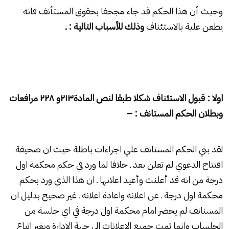
وحيث أن هذا الحكم قد جاء مجحفا بحقوق المستأنف فانه
يطعن علية بالاستئناف
وذلك للأسباب التالية : ـ
اولا : قبول الاستئناف شكلا طبقا لنص المادة
۲۱۳
و
۲۲۸
مرافعات
وبطلان الحكم المستانف : –
لقد بني الحكم المستانف علي اجراءات باطلة حيث ان صحيفة
افتتاح الدعوي لم تعلن بعد ـ خلافا لما ورد في حكم محكمة اول
درجة من انه قد أعلنت وأعيد اعلانها ـ ان هذا الذي ورد بحكم
محكمة اول درجة ـ عن اعلانه واعادة اعلانه ـ غير صحيح بدليل ان
المسنانف لم يحضر امام محكمة اول درجة في اي جلسة من
الجلسات وانما تمت جميع الاعلانات الي جهة الادارة وبغير اتباع