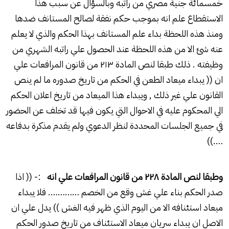
خمسمائة جنية مصري من راتبه وبالسؤال عن سبب هذا
الاستقطاع علم انه بموجب حكم نفقة لصالح المستانف ضدها
ومنذ هذه اللحظة بداء علم المستانف بهذا الحكم والذي لا يعلم
عنه شئ الا من هذه اللحظة عند الحصول علي راتبه الشهري من
وظيفته . ذلك طبقا لنص المادة ۲۱۳ من قانون المرافعات علي
ان (( يبداء ميعاد الطعن في الحكم من تاريخ صدوره ما لم ينص
القانون علي غير ذلك , ويبداء هذا الميعاد من تاريخ اعلان الحكم
الي المحكوم عليه في الاحوال التي يكون فيها قد تخلف عن الحضور
في جميع الجلسات المحددة لنظر الدعوي ولم يقدم مذكرة بدفاعه
….))
وطبقا لنص المادة
۲۲۸
من قانون المرافعات علي انه
:- (( اذا
صدر الحكم بناء علي غش وقع من الخصم …………. فلا يبداء
ميعاد استئنافه الا من اليوم الذي ظهر فيه الغش )) يدل علي ان
الاصل ان يبداء سريان ميعاد الاستئناف من تاريخ صدور الحكم