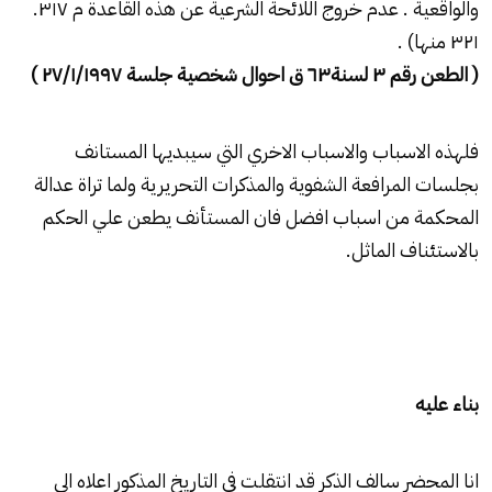
والواقعية . عدم خروج اللائحة الشرعية عن هذه القاعدة م ۳۱۷.
۳۲۱ منها) .
( الطعن رقم
۳
لسنة٦
۳
ق احوال شخصية جلسة
۲۷/۱/۱۹۹۷ )
فلهذه الاسباب والاسباب الاخري التي سيبديها المستانف
بجلسات المرافعة الشفوية والمذكرات التحريرية ولما تراة عدالة
المحكمة من اسباب افضل فان المستأنف يطعن علي الحكم
بالاستئناف الماثل.
بناء عليه
انا المحضر سالف الذكر قد انتقلت فى التاريخ المذكور اعلاه الى