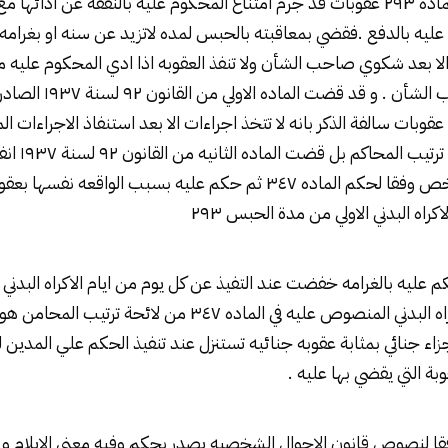
اولا :- ان المشرع في الماده ۲۹۳ عقوبات قد جرم امتناع المحكوم عليه بالنفقه عن اد
ه عليه بالدفع .فقضي بمعاقبته بالحبس لمده لاتزيد عن سنه او بغرامه ل
الا بعد شكوي صاحب الشأن ولا تنفذ العقوبه اذا ادي المحكوم عليه ما
قدم كفيلا يقبله صاحب الشأ
تتخذ وفق للماده ۱۹۳ عقوبات سالفة الذكر بانه لا تتخذ اجراءات الا بعد استنفاذ الاجرا
الماده ۳٤۷ من ل
بالاكراه البدني علي شخص وفقا لحكم الماده ۳٤۷ ثم حكم عليه بسبب الواق
كراه البدني الاولي من مدة الحبس ۲۹۳
 عليه بالغرامه خفضت عند التفيذ عن كل يوم من ايام الاكراه البدني 
.و مؤدي ذلك ان الاكراه البدني المنصوص عليه في الماده ۳٤۷ من 
زاء جنائي بمثابة عقوبه جنائيه تستنزل عند تنفيذ الحكم علي المدين 
فقا لنصوص قانون الاحوال الشخصيه يصدر بحكم وفيه معني الايلام 