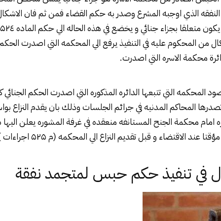
 النفقه الذي اوجبه المشرع وصدر به حكم القضاء فمن ثم فان
الاشكال
ال من المحكوم عليه في التنفيذ يرفع الي المحكمه التي اصدرت الحك
ائرة محكمة الاسره التي اصدرت.
المحكمه التي تتبعها الدائره المذكوره التي اصدرت الحكم الجنائي كم
 تصدرها المحاكم المدنيه في جرائم الجلسات وذلك بان يقدم النزاع بواس
امام محكمة الجنح المستانفه منعقده في غرفة المشوره يعلن اليها ذو
 عند الاقتضاء و قبل تقديم النزاع الي المحكمه (م ۵۲۵ اجراءات ).
ال في تنفيذ حكم حبس لمتجمد نفقة