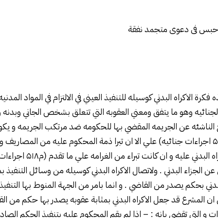
 حبس فى
دعوى متجمد نفقة
فكرة الاكراه البدني كوسيله للتنفيذ العيني في الالتزام في المواد المدنيه
جنائيه وهو ما يتفق ومعني العقوبه التي تتعلق بشخص الجاني وبدنه وح
غ الناشئه عن الجريمه المقضي بها للحكومه ضد مرتكب الجريمه و يكون
بالحبس البسيط (م ۵۱۱ اجراءات جنائيه) علي الا ان تبرا ذمة المحكوم عليه من المصار
التعويضات تنفيذا للاكراه البدني عل
 عن الجزاء البدني . ولاتصال الاكراه البدني كوسيله من وسائل التنفيذ بمع
لبدني بحكم يصدر من القاضي . و انما بامر من الجهة المنوط بها التنفيذ 
علي ان المشرع قد جعل الاكراه البدني بمثابة عقوبه يصدر بها حكم من ال
اءات و التي تقضي بانه : – اذا لم يقم المحكوم عليه بتنفيذ الحكم الصاد