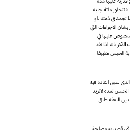
ائها مع قدرته عليها مده
ا تتجاوز مائة جنيه
 تجمد في ذمته .او
ن . و قد قضت الماده الاولي من القانون ۹۲ لسنة ۱۹۳۷ الصادر بشان الاجراءات التي
ءات المنصوص عليها في
ائحة ترتيب المحاكم بل قضت الماده الثانيه من القانون ۹۲ لسنة ۱۹۳۷ انف الذكر بانه اذا نفذ
عه نفسها بعقوبة الحبس تطبيقا
الذي سبق انفاذه فيه
لائحة ترتيب المحامن هو الحبس لمده لاتزيد
لدين النفقه طبق
و قد قصد به مصلحة