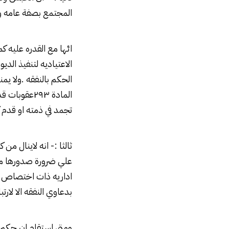
المجتمع بصفة عامه و 
ائها مع القدره عليه ك
الاعتياديه لتنفيذ ال
الحكم بالنفقه .ولا يمن
المادة ۲۹۳ع
تجمد في ذمته او قدم 
ثالثا :- انه لاينال م
علي ضرورة صدورها من
اداريه ذات اختصاص ق
بدعاوي النفقه الا لار
ومتي استقام ان حكم 