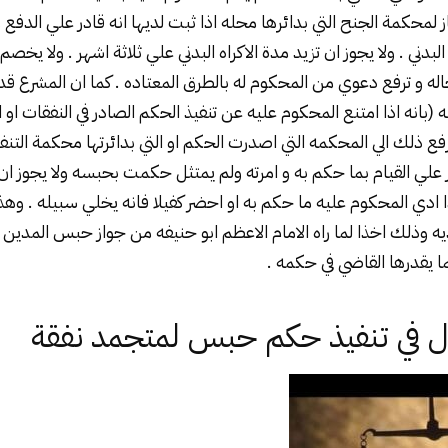
ز لمحكمة الجنح التي بدائرها محله اذا ثبت لديها انه قادر علي الدفع و
البدني . ولا يجوز ان تزيد مدة الاكراه البدني علي ثلاثة اشهر . ولا ي
لحاله و ترفع دعوي من المحكوم له بالطرق المعتاده . كما ان المشرع ق
(بانه اذا امتنع المحكوم عليه عن تنفيذ الحكم الصادر في النفقات او ا
ع ذلك الي المحكمه التي اصدرت الحكم او التي بدائرتها محكمة التنفي
 علي القيام بما حكم به و امرته ولم يمتثل حكمت بحبسه ولا يجوز ا
اذا ادي المحكوم عليه ما حكم به او احضر كفيلا فانه يخلي سبيله . وهذ
يه وذلك اخذا لما راه الامام الاعظم ابو حنيفه من جواز حبس المدين 
ما يقدرها القاضي في حكمه .
ال في تنفيذ حكم حبس لمتجمد نفقة