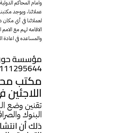
وامام المحاكم الدولية,
عملائنا، ويوجد مكتبن
لعملائنا في أي مكان د
الاقامه لهم مع الامم 
والمساعده في اعادة ا
مؤسسة حورس ل
111295644
مكتب محا
اللاجئين 
تقنين وضع الل
البنوك والصرا
ذلك أن انتشا