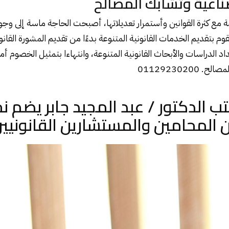
صناعية وتشابك المصالح
 مع كثرة القوانين وأستمرار تعديلاتها، أصبحت الحاجة ماسة إلى وجو
 بتقديم الخدمات القانونية المتنوعة بدءًا من تقديم المشورة القان
د الدراسات والأبحاث القانونية المتنوعة، وانتهاءا بتمثيل الخصوم أم
01129230200
ب الدكتور / عبد المجيد جابر يضم ن
 المحامين والمستشارين القانونيين