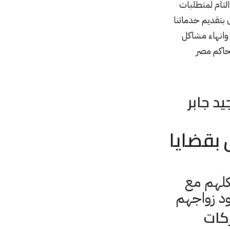
 التام لمتطلبات
 بتقديم خدماتنا
 وانهاء مشاكل
اكم
مصر
د جابر
بقضايا
كلهم مع
ود زواجهم
ركات