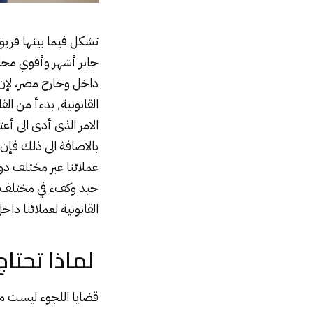
تشكل فيما بينها فريق
جابر أشهر وأقوي محام
داخل وخارج مصر، لإن
القانونية, بدءأ من ال
الامر الذى أدى الى أع
بالاضافة الى ذلك فإن 
عملائنا عبر مختلف د
جيد وكفء في مختلف ال
القانونية لعملائنا دا
لماذا تحتا
قضايا اللجوء ليست م