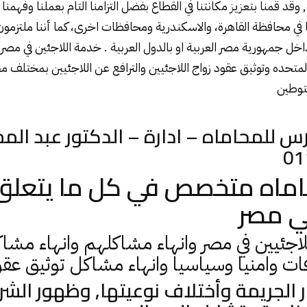
 وقد قمنا بتعزيز مكانتنا في القطاع بفضل التزامنا التام بعملنا وفهمنا
ا في محافظة القاهرة، والاسكندرية ومحافظات اخرى، كما أننا ملتزمون
اخل جمهورية مصر العربية او بالدول العربية . خدمة اللاجئين في مصر
المتحده وتوثيق عقود زواج اللاجئيين والترافع عن اللاجئيين بمختلف
مح
لتوطين
لمحاماه – ادارة – الدكتور عبد المجي
01
ماه متخصص في كل ما يتعلق 
في مصر
اجئيين في مصر وانهاء مشاكلهم وانهاء مشا
فات وامنيا وسياسيا وانهاء مشاكل توثيق عق
ر الجريمة وأختلاف نوعيتها, وظهور الش