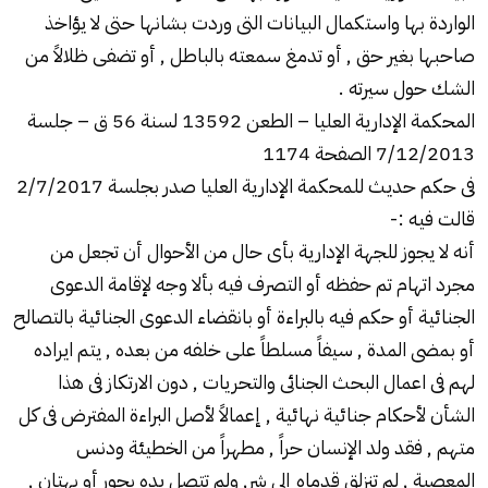
الواردة بها واستكمال البيانات التى وردت بشانها حتى لا يؤاخذ
صاحبها بغير حق , أو تدمغ سمعته بالباطل , أو تضفى ظلالاً من
الشك حول سيرته .
المحكمة الإدارية العليا – الطعن 13592 لسنة 56 ق – جلسة
7/12/2013 الصفحة 1174
فى حكم حديث للمحكمة الإدارية العليا صدر بجلسة 2/7/2017
قالت فيه :-
أنه لا يجوز للجهة الإدارية بأى حال من الأحوال أن تجعل من
مجرد اتهام تم حفظه أو التصرف فيه بألا وجه لإقامة الدعوى
الجنائية أو حكم فيه بالبراءة أو بانقضاء الدعوى الجنائية بالتصالح
أو بمضى المدة , سيفاً مسلطاً على خلفه من بعده , يتم ايراده
لهم فى اعمال البحث الجنائى والتحريات , دون الارتكاز فى هذا
الشأن لأحكام جنائية نهائية , إعمالاً لأصل البراءة المفترض فى كل
متهم , فقد ولد الإنسان حراً , مطهراً من الخطيئة ودنس
المعصية , لم تنزلق قدماه إلى شر, ولم تتصل يده بجور أو بهتان ,