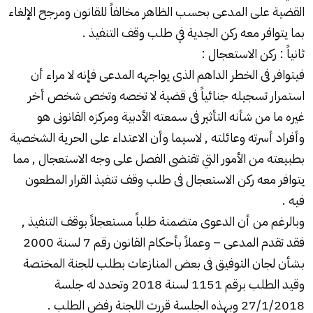
القضية على المدعى بحسب الظاهر مخالفاً للقانون ومرجح الإلغاء
بما يتوافر معه ركن الجدية في طلب وقف التنفيذ .
ثانياً : ركن الاستعجال :
فيتوافر فى الخطر الداهم الذى يواجهه المدعى فإنه لا مراء أن
استمرار تسجيله جنائياً فى قضية لا تخصه وتخص شخص أخر
غيره ما من شأنه التأثير فى سمعته الأدبية ومركزه القانونى هو
وأفراد أسرته وعائلته , لاسيما وأن الاعتداء على الحرية الشخصية
بطبيعته من الأمور التي تقتضى الفصل على وجه الاستعجال , مما
يتوافر معه ركن الاستعجال فى طلب وقف تنفيذ القرار المطعون
فيه .
وبالرغم من أن الدعوى متضمنة طلباً مستعجلاً بوقف التنفيذ ,
فقد تقدم المدعى – وعملاً بأحكام القانون رقم 7 لسنة 2000
بشأن لجان التوفيق فى بعض المنازعات بطلب للجنة المختصة
وقيد الطلب برقم 1151 لسنة 2018 وتحدد له جلسة
27/1/2018 وبهذه الجلسة قررت اللجنة رفض الطلب .