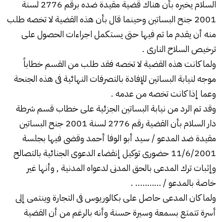
السلام يخبره بأن هناك قضية مقيدة ضده برقم 2776 لسنة
2001 جنح البساتين وحينما قال بأن هذه القضية لا تخصه طلب
منه أن يقدم ما تم فيها حتى يستكمل اجراءات الحصول على
ترخيص السلاح النارى .
ولما كانت هذه القضية لا تخصه فقد طلب من القسم خطاباً
موجه لنيابة البساتين للإفادة بالتصرفات النهائية فى هذه الجنحة
وعما إذا كانت تخصه من عدمه .
وقد تم الرد من نيابة البساتين الجزئية على خطاب قسم شرطة
دار السلام بأن القضية رقم 2776 لسنة 2001 جنح البساتين
مقيدة ضد المدعو / سيد أبو الوفا أحمد وقضى فيها بجلسة
11/6/2001 حضورى توكيل إنقضاء الدعوى الجنائية بالتصالح
وإثبات ترك المدعى بالحق المدنى لدعواه المدنية , وأنها غير
خاصة بالمدعو / ……….. .
ولما كان المدعى حاصل على بكالوريوس فى التجارة وينتمى إلى
أسرة تتمتع بسمعة وسيرة حسنة وأنه بالرغم من أن القضية