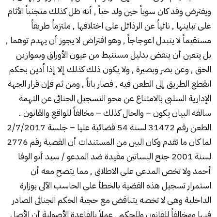
ويفترض وقد كان سوياً حين ولد حياً , أنه ظل كذلك متجنباً الأثام
على تباينها , نائياً عن الرذائل على اختلافها , ملتزماً طريقاً
مستقيماً لا يتبدل اعوجاجاً , وهو افتراض لا يجوز أن يهدم توهما ,
بل يتعين أن ينقض بدليل مستنبط من عيون الأوراق وبموازين
الحق , وعن بصر وبصيرة , ولا يكون ذلك كذلك إلا إذا اُدين بحكم
انقطع الطريق إلى الطعن فيه , فصار باتاً , ومن ثم فإن قرار الجهة
الإدارية السلبى بالامتناع عن محو التسجيل الجنائى عن التهمة
سالفة البيان يكون – والحال كذلك – مخالفاً للواقع والقانون .
الطعن رقم 31472 لسنة 54 قضائية عليا – جلسة 2/7/2017
لما كان ما تقدم وكان البين من المستندات أن القضية رقم 2776
لسنة 2001 جنح البساتين مقيدة ضد المدعو / سيد أبو الوفا
أحمد ولا تخص المدعى على الاطلاق , مما يتضح معه أن
استمرار تسجيل هذه القضية بالخطأ على الحاسب الآلى بوزارة
الداخلية وهى لا تخصه يتناقض مع حجية الحكم الجنائى الصادر
فيها ومخالفاً للقانون وللحكم , عملاً بالقاعدة الأصولية أن الأصل