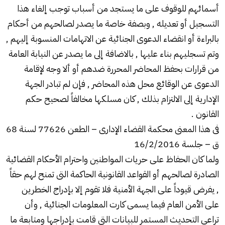
أسمائهم للوقوف على ما يستجد من أسباب توجب إلغاء هذا
التسجيل أو تعديله , وبصفة خاصة ما يصدر لصالحهم من أحكام
بالبراءة أو انقضاء الدعوى الجنائية عن الاتهامات المنسوبة إليهم ,
وتم تسجليهم بناء عليها , بالاضافة إلى ما يصدر عن النيابة العامة
من قرارات بحفظ المحاضر المحررة ضدهم أو ألا وجه لإقامة
الدعوى عن الوقائع محل هذه المحاضر , فإن لم تبادر الجهة
الإدارية إلى الالتزام بذلك , كان مسلكها مخالفاً لصحيح حكم
القانون .
فى هذا المعنى محكمة القضاء الإدارى – الطعن 77626 لسنة 68
ق – جلسة 16/2/2016
ولما كان الحفاظ على حريات المواطنين واحترام الأحكام القضائية
الصادرة لصالحهم أو القواعد القانونية الحاكمة التى تمنح لهم حقاً
, يفرض قيوداً على الجهة الأمنية فلا تقوم إلا بإدراج الخطرين
على الأمن العام فيما يسمى كارت المعلومات الجنائية , وأن
تراعى التحديث المستمر للبيانات التى قامت بإدراجها ومتابعة ما