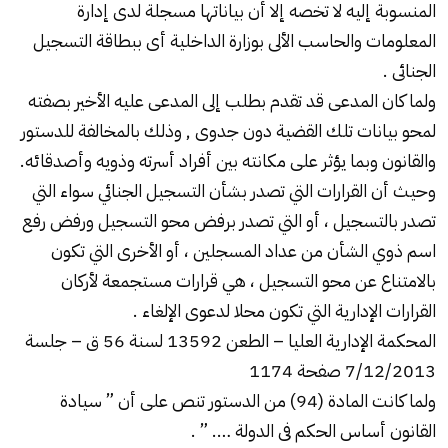
المنسوبة إليه لا تخصه إلا أن بياناتها مسجلة لدى إدارة
المعلومات والحاسب الألى بوزارة الداخلية أى ببطاقة التسجيل
الجنائى .
ولما كان المدعى قد تقدم بطلب إلى المدعى عليه الأخير بصفته
لمحو بيانات تلك القضية دون جدوى , وذلك بالمخالفة للدستور
والقانون وبما يؤثر على مكانته بين أفراد أسرته وذويه وأصدقائه.
وحيث أن القرارات التي تصدر بشأن التسجيل الجنائي سواء التي
تصدر بالتسجيل ، أو التي تصدر برفض محو التسجيل ورفض رفع
اسم ذوي الشأن من عداد المسجلين ، أو الأخرى التي تكون
بالامتناع عن محو التسجيل ، هي قرارات مستجمعة لأركان
القرارات الإدارية التي تكون محلا لدعوى الإلغاء .
المحكمة الإدارية العليا – الطعن 13592 لسنة 56 ق – جلسة
7/12/2013 صفحة 1174
ولما كانت المادة (94) من الدستور تنص على أن ” سيادة
القانون أساس الحكم فى الدولة …. ” .