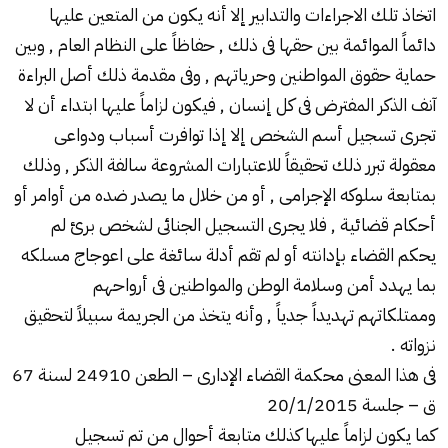
اتخاذ تلك الاجراءات والتدابير إلا أنه يكون من المتعين عليها
دائماً الموائمة بين حقها فى ذلك , حفاظاً على النظام العام , وبين
حماية حقوق المواطنين وحرياتهم , وفى مقدمة ذلك أصل البراءة
آنف الذكر المفترض فى كل إنسان , فيكون لزاماً عليها ابتداء أن لا
تجرى تسجيل أسم الشخص إلا إذا توافرت أسباب ودواعى
معقولة تبرر ذلك تحقيقاً للاعتبارات المشروعة سالفة الذكر , وذلك
بمتابعة سلوكه الإجرامى , أو من خلال ما يصدر ضده من أوامر أو
أحكام قضائية , فلا يجرى التسجيل الجنائى لشخص برئ لم
يحكم القضاء بإدانته أو لم تقم أدلة سائغة على اعوجاج مسلكه
بما يهدد أمن وسلامة الوطن والمواطنين فى أرواحهم
وممتلكاتهم تهديداً جدياً , وأنه يتخذ من الجريمة سبيلاً لتحقيق
نزواته .
فى هذا المعنى محكمة القضاء الإدارى – الطعن 24910 لسنة 67
ق – جلسة 20/1/2015
كما يكون لزاماً عليها كذلك متابعة أحوال من تم تسجيل