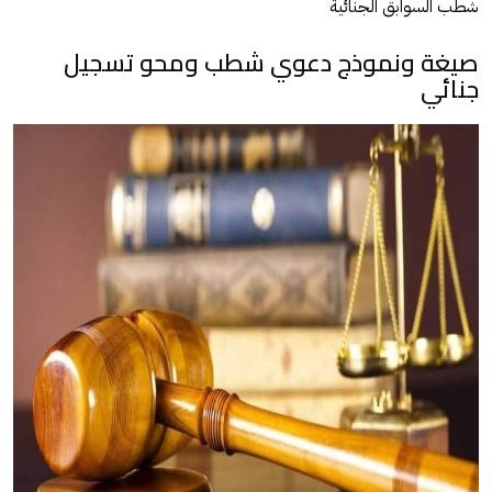
شطب السوابق الجنائية
صيغة ونموذج دعوي شطب ومحو تسجيل
جنائي