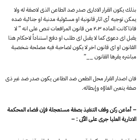
بذلك يكون القرار الادارى صدر ضد الطاعن الذى لاصفة له ولا
يمكن توجيه أى اثار قانونية او مسئولية مدنية او جنائية ضده
فاذا كانت الماده ۲،۳ من قانون المرافعات تنص على انه ” لا
يقبل اى دعوى كما لا يقبل اى طلب او دفع استناداً لاحكام هذا
القانون او اى قانون اخر لا يكون لصاحبة فيه مصلحة شخصية
مباشره يقرها القانون __”
فان اصدار القرار محل الطعن ضد الطاعن يكون صدر ضد غير ذى
صفة يتعين الغاؤه وإبطاله.
– أماعن ركن وقف التنفيذ بصفة مستعجلة فإن قضاء المحكمة
الادارية العليا جرى على الأتى : –