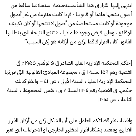
انتهى إليها القرار فى هذا الشأنمستخلصة استخلاصا سائغا من
أصول تنتجها ماديا أو قانونيا ۰ فإذا كانت منتزعة من غير أصول
موجودة أو كانت مستخلصة من أصول لا تنتجها أو كان تكييف
الوقائع ، وعلى فرض وجودها ماديا ، لا تنتج النتيجة التى يتطلبها
القانون كان القرار فاقدا لركن من أركانه هو ركن السبب”
]حكم المحكمة الإدارية العليا الصادر فى ۵ نوفمبر ۱۹۵۵م فى
القضية رقم ۱۵۹ لسنة ۱ ق ، مجموعة المبادئ القانونية التى قررتها
المحكمة الإدارية العليا ، السنة الأولى ، ص ٤۱ – وانظر كذلك
حكمها فى القضية رقم ۱۱۳٤ لسنة ۲ ق ، نفس المجموعة ، السنة
الثانية ، ص ۳۱۵ [
ولقد استقر قضائكم العادل على أن الشكل ركن من أركان القرار
الادارى ويقصد بشكلا لقرار المظهر الخارجى او الاجراءات التى تعبر