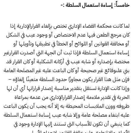
خامساً: إساءة استعمال السلطة :-
لما كانت محكمة القضاء الإداري تختص بإلغاء القرارالإدارية إذا
كان مرجع الطعن فيها عدم الاختصاص أو وجود عيب في الشكل
أو مخالفة القوانين أو اللوائح أو الخطأ في تطبيقها وتأويلها أو
إساءة استعمال السلطة فإذا ثبت أن الجهة التي أصدرت القرارغير
مختصة بإصداره أو شابه عيب في أركانه الشكلية أو كان القرار قد
بني علىوقائع غير صحيحة أو كان الباعث عليه غير المصلحة العامة
فإن مثل هذا القرار يكون مجاوزًا حدود السلطة متعينًا إلغاؤه –
وإذا كانت الإدارة تستقل بتقدير مناسبة إصدار قراراتها أي أن لها
الحرية في تقدير ملاءمة إصدار القرارالإداري من عدمه بمراعاة
ظروفه ووزن الملابسات المحيطة به إلا أنه يجب أن يكون الباعث
عليه ابتغاء مصلحة عامة وإلا شابه عيب إساءة استعمال السلطة
كما ينبغي أن تكون للأسباب التي تستند إليها الإدارة وجود في
الأوراق وإلا انطوى علىمخالفة القانون لانعدام الأساس