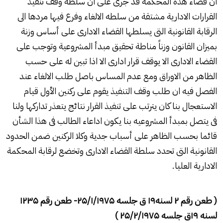
ان قضاء هذه المحكمة قد جرى على ان سلطة وقف تنفيذ
القرارات الادارية مشتقة من سلطه الالغاء وفرع فيها مردها الى
الرقابة القانونية التى يسلطها القضاء الادارى على أساس وزنة
بميزان القانون وزناً مناطة تحقيق مبدأ المشروعية وتوجب على
القضاء الادارى الا يوقف قرار ادارى الا اذا تبين له على حسب
الظاهر من الاوراق ومع عدم المساس باصل طلب الالغاء عند
الفصل فيه ان طلب وقف التنفيذ يقوم على ركنين الأول قيام
الاستعجال بنا كان يترتب على تنفيذ القرار نتائج يتعذر تداركها ولنا
فى يتصل بمبدأ المشروعيه بنا يكون اداعاء الطالب فى هذا الشأن
قائما بحسب الظاهر على أسباب جدية وكلا الركنين ضمن الحدود
القانونية التى تحدد سلطة القضاء الادارى وتخضع لرقابة المحكمة
الادارية العليا.
( طعن رقم
۲
لسنه
۱۹
ق جلسه
۲۵/۱/۱۹۷۵-
طعن رقم
۱۲۳۵
لسنه
۱۹
ق جلسه
۲۵/۲/۱۹۷۵ )