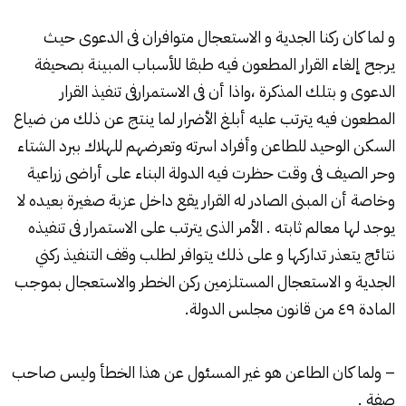
و لما كان ركنا الجدية و الاستعجال متوافران فى الدعوى حيث
يرجح إلغاء القرار المطعون فيه طبقا للأسباب المبينة بصحيفة
الدعوى و بتلك المذكرة ،واذا أن فى الاستمرارفى تنفيذ القرار
المطعون فيه يترتب عليه أبلغ الأضرار لما ينتج عن ذلك من ضياع
السكن الوحيد للطاعن وأفراد اسرته وتعرضهم للهلاك ببرد الشتاء
وحر الصيف فى وقت حظرت فيه الدولة البناء على أراضى زراعية
وخاصة أن المبنى الصادر له القرار يقع داخل عزبة صغيرة بعيده لا
يوجد لها معالم ثابته . الأمر الذى يترتب على الاستمرار فى تنفيذه
نتائج يتعذر تداركها و على ذلك يتوافر لطلب وقف التنفيذ ركني
الجدية و الاستعجال المستلزمين ركن الخطر والاستعجال بموجب
المادة ٤۹ من قانون مجلس الدولة.
– ولما كان الطاعن هو غير المسئول عن هذا الخطأ وليس صاحب
صفة .