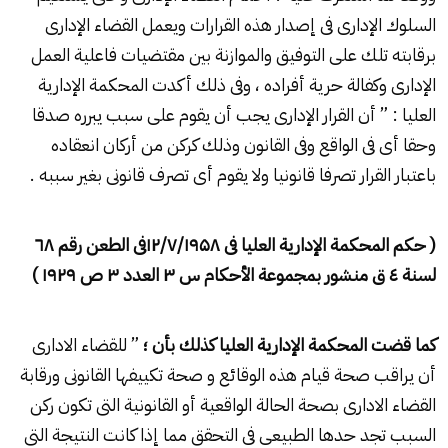
السلوك الإدارى فى إصدار هذه القرارات ويعمل القضاء الإدارى
برقابته تلك على التوفيق والموازنة بين مقتضيات فاعلية العمل
الإدارى وكفالة حرية أفراده ، وفى ذلك أكدت المحكمة الإدارية
العليا : ” أن القرار الإدارى يجب أن يقوم على سبب يبرره صدقا
وحقا أى فى الواقع وفى القانون وذلك كركن من أركان انعقاده
باعتبار القرار تصرفا قانونيا ولا يقوم أى تصرف قانونى بغير سببه .
( حكم المحكمة الإدارية العليا فى
۱۲/۷/۱۹۵۸
فى الطعن رقم ٦
۸
لسنة ٤ ق منشور بمجموعة الأحكام س
۳
العدد
۳
ص
۱۹۲۹ )
كما قضت المحكمة الإدارية العليا كذلك بأن ؛
” للقضاء الادارى
أن يراقب صحة قيام هذه الوقائع و صحة تكييفها القانونى ورقابة
القضاء الادارى بصحة الحالة الواقعية أو القانونية التى تكون ركن
السبب تجد حدها الطبيعى فى التحقق مما إذا كانت النتيجة التى