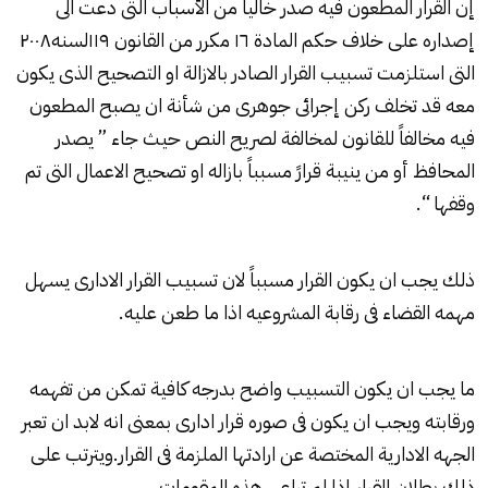
إن القرار المطعون فيه صدر خالياً من الأسباب التى دعت الى
إصداره على خلاف حكم المادة ۱٦ مكرر من القانون ۱۱۹لسنه۲۰۰۸
التى استلزمت تسبيب القرار الصادر بالازالة او التصحيح الذى يكون
معه قد تخلف ركن إجرائى جوهرى من شأنة ان يصبح المطعون
فيه مخالفاً للقانون لمخالفة لصريح النص حيث جاء ” يصدر
المحافظ أو من ينيبة قرارً مسبباً بازاله او تصحيح الاعمال التى تم
وقفها “.
ذلك يجب ان يكون القرار مسبباً لان تسبيب القرار الادارى يسهل
مهمه القضاء فى رقابة المشروعيه اذا ما طعن عليه.
ما يجب ان يكون التسبيب واضح بدرجه كافية تمكن من تفهمه
ورقابته ويجب ان يكون فى صوره قرار ادارى بمعنى انه لابد ان تعبر
الجهه الادارية المختصة عن ارادتها الملزمة فى القرار.ويترتب على
ذلك بطلان القرار إذا لم تراعى هذه المقومات.