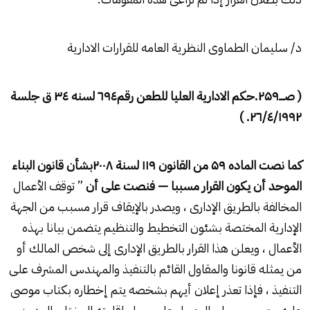
د/ سليمان الطماوى النظرية العامه للقرارات الادارية
( صــــ
۲۵۹.
حكم الادارية العليا للطعن رقم٦
٤ لسنه
۹
٤ ق جلسة
۳
۲
٦/٤/
۱۹۹۲. )
كما نصت الماده
۵۹
من القانون
۱۱۹
لسنة
۲۰۰۸
بشأن قانون البناء
الموحد أن يكون القرار مسببا — فنصت على أن
” توقف الأعمال
المخالفة بالطريق الإدارى ، ويصدر بالإيقاف قرار مسبب من الجهة
الإدارية المختصة بشئون التخطيط والتنظيم يتضمن بيانا بهذه
الأعمال ، ويعلن هذا القرار بالطريق الإدارى إلى شخص المالك أو
من يمثله قانونا والمقاول القائم بالتنفيذ والمهندس المشرف على
التنفيذ ، فإذا تعذر إعلان أيهم بشخصه يتم إخطاره بكتاب موصى