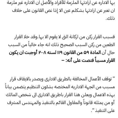
بها الاداره عن ارادتها الملزمة للأفراد والأصل ان الاداره غير ملزمة
ان تعبر عن ارادتها بشكلم عين الا إذا نص القانون على خلاف
ذلك.
فسبب القرار ركن من اركانة التى لا يقوم الا بها.وقد خلا القرار
الطعين من ركن السبب الصحيح ذلك انه جاء خالياً من السبب
حال أن
المادة
۵۹
من القانون
۱۱۹
لسنه
۲۰۰۸
أوجبت ان يكون
القرار مسبباً فنصت على أنه: –
” توقف الأعمال المخالفة بالطريق الادارى ويصدر بالايقاف قرار
مسبب من الجهة الاداريه المختصه بشئون التنظيم يتضمن بياناً
بهذه الاعمال ويعلن هذا القرار باطريق الادارى الى شخص المالك
أو من يمثله قانوناً والمقاول القائم بالتنفيذ والمهندس المشرف
على التنفيذ “.