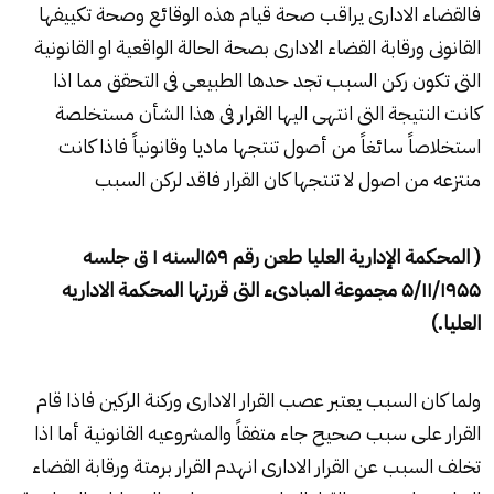
فالقضاء الادارى يراقب صحة قيام هذه الوقائع وصحة تكييفها
القانونى ورقابة القضاء الادارى بصحة الحالة الواقعية او القانونية
التى تكون ركن السبب تجد حدها الطبيعى فى التحقق مما اذا
كانت النتيجة التى انتهى اليها القرار فى هذا الشأن مستخلصة
استخلاصاً سائغاً من أصول تنتجها ماديا وقانونياً فاذا كانت
منتزعه من اصول لا تنتجها كان القرار فاقد لركن السبب
( المحكمة الإدارية العليا طعن رقم
۱۵۹
لسنه
۱
ق جلسه
۵/۱۱/۱۹۵۵
مجموعة المبادىء التى قررتها المحكمة الاداريه
العليا.)
ولما كان السبب يعتبر عصب القرار الادارى وركنة الركين فاذا قام
القرار على سبب صحيح جاء متفقاً والمشروعيه القانونية أما اذا
تخلف السبب عن القرار الادارى انهدم القرار برمتة ورقابة القضاء