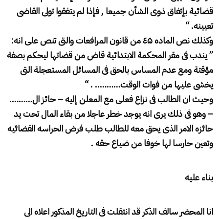
قضائية بإتفاق ذوى الشأن جميعا
,
فإذا لم يتفقوا تولى القاضى
تعيينه
. “
وكذلك نص الماده ٤
۵
من قانون المرافعات والتى تنص على انه
:
”
يندب فى مقر المحكمة الابتدائية قاض من قضاتها ليحكم بصفة
مؤقتة ومع عدم المساس بالحق فى المسائل المستعجلة التى
يخشى عليها من فوات الوقت
……….. . “
وحيث ان الطالب فى نزاع فعلى مع المعلن إليه – حائز ال……….
– وهو فى ذلك يرى انه يوجد خطر عاجلا من بقاء المال تحت يد
حائزه الامر الذى يحق معه للطالب طلب فرض الحراسه القضائيه
وتعين حارسا لها خوفا من ضياع حقه
.
بناء عليه
انا المحضر سالف الذكر قد انتقلت فى التاريخ المذكور اعلاه الى