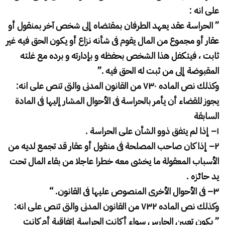
على انه
:
”
الحراسة عقد يعهد الطرفان بمقتضاه إلى شخص آخر بمنقول أو
عقار أو مجموع من المال يقوم فى شأنه نزاع أو يكون الحق فيه غير
ثابت ، فيتكفل هذا الشخص بحفظه و بإدارته و برده مع غلته
المقبوضة إلى من ثبت له الحق فيه
.”
وكذلك نص الماده
۷۳۰
من القانون المدنى والتى تنص على انه
:
يجوز للقضاء أن يأمر بالحراسة فى الأحوال المشار إليها فى المادة
السابقة
۱
–
إذا لم يتفق ذوو الشأن على الحراسة
.
۲
–
إذا كان صاحب المصلحة فى منقول أو عقار قد تجمع لديه من
الأسباب المعقولة ما يخشى معه خطرا عاجلا من بقاء المال تحت
يد حائزه
.
۳
–
فى الأحوال الأخرى المنصوص عليها فى القانون
. “
وكذلك نص الماده
۷۳۲
من القانون المدنى والتى تنص على انه
:
”
يكون تعيين الحارس سواء أكانت الحراسة إتفاقية أم كانت