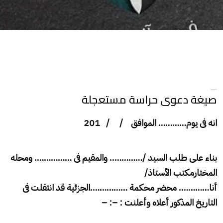
صيغة دعوى حراسة مستعجلة
صيغة دعوى حراسة مستعجلة
انه فى يوم………… الموافق
/ / 201
بناء على طلب السيد /………….. والمقيم فى
…………….
ومحله
المختارمكتب الأستاذ/
أنا…………. محضر محكمة
…………….
الجزئية قد انتقلت فى
التاريخ المذكور أعلاه وأعلنت
: –: –