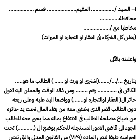
۱
–
السيد
/…………….
المقيم……………….. قسم ……………..
محافظة
………….
مخاطبا مع
/………………
(
يعلن كل الشركاء فى العقار او التجاره او الميراث
)
واعلنته بالأتى
بتاريخ …/…/…….(اشترى او ورث او …… ) الطالب ما هو
…..
الكائن فى …………. رقم
……..
ومن ذاك الوقت والمعلن اليه الاول
حائز ال( العقار اوالتجاره او
…….)
وواضعا اليد عليه وعلى ريعه
دون الطالب الامر الذى يخشى معه من بقاء المال تحت يد حائزه
من ضياع مصلحة الطالب فى الانتفاع بماله مما يحق معه للطالب
الجوء الى قاضى الامور المستجله للحكم بوضع ال (………..) تحت
الحراسه طبقا لنص الماده
(
۷۲۹
)
من القانون المدنى والتى تنص