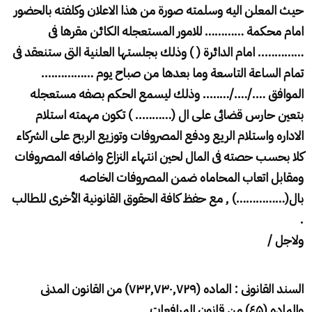
حيث المعلن اليه وسلمته صورة من هذا الاعلان وكلفته بالحضور
امام محكمة ………… للامور المستعجله الكائن مقرها فى
…………..
امام الدائرة ( ) وذلك بجلستها العلنية التى ستنعقد فى
تمام الساعة التاسعة وما بعدها من صباح يوم …………….
الموافق …./…./…….. وذلك ليسمع الحكم بصفه مستعجله
بتعين حارس قضائى على ال (……….. ) تكون مهمته استلام
الاداره واستلام الريع ودفع المصروفات وتوزيع الربح على الشركاء
كلا بحسب حصته فى المال لحين انتهاء النزاع واضافه المصروفات
ومقابل اتعاب المحاماه ضمن المصروفات الخاصه
بال(……………) , مع حفظ كافة الحقوق القانونية الأخرى للطالب
.
ولاجل
/
السند القانونى : الماده
(
۷۳۲,۷۳۰,۷۲۹
)
من القانون المدنى
والماده (٤
۵
)
من قانون المرافعات