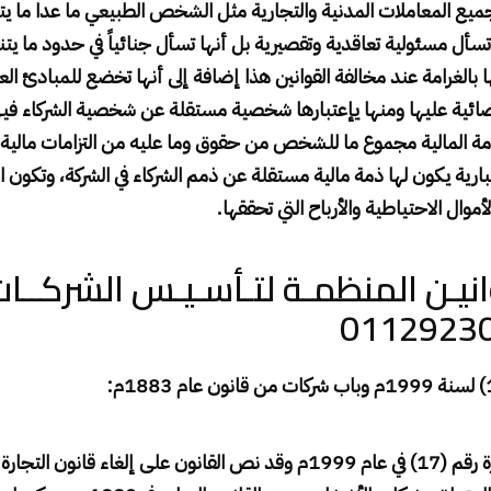
ميع المعاملات المدنية والتجارية مثل الشخص الطبيعي ما عدا ما ي
سأل مسئولية تعاقدية وتقصيرية بل أنها تسأل جنائياً في حدود ما 
ا بالغرامة عند مخالفة القوانين هذا إضافة إلى أنها تخضع للمبادئ ال
ضائية عليها ومنها يإعتبارها شخصية مستقلة عن شخصية الشركاء في
ذمة المالية مجموع ما للشخص من حقوق وما عليه من التزامات مالية
ارية يكون لها ذمة مالية مستقلة عن ذمم الشركاء في الشركة، وتكون ال
ال الاحتياطية والأرباح التي تحققها
.
قـوانيـن المنظمـة لتـأسـيـس الشركــ
:
تم إصدار قانون التجارة رقم (17) في عام 1999م وقد نص القانون على إلغاء قانو