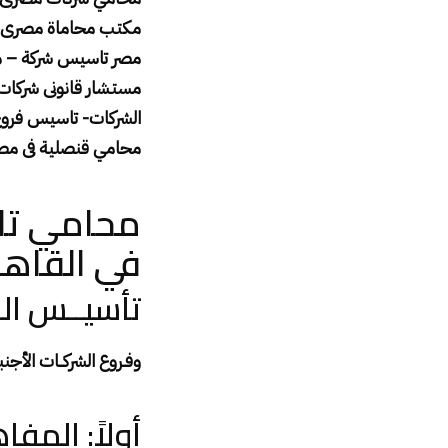
مكتب محاماة مصرى 
مصر تاسيس شركة – مح
مستشار قانونى شركا
الشركات- تاسيس فرو
محامي قنصلية فى مصر
محامي تا
في القاهر
تأسيــس الش
وفـروع الشركــات الأجنب
أولاً: المف