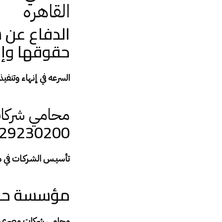
القاهره
الدفاع عن ش
حقوقها وإدا
السرعه في إنهاء وتنفيذ
محامي شركا
29230200
تأسيـس الشـركـات في
مؤسسة حورس
محامي شركات مصرى –