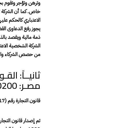
وترهن وتؤجر وتقوم بج
خاص. كما أن الشركة ت
الاعتباري كالحكم عليه
يجوز رفع الدعاوى الق
ذمة مالية ويقصد بال
الشركة الشخصية الاعتب
من حصص الشركاء والأمو
ثانيــاً: ال
مصـر
: 01129230200
قانون التجارة رقم (17) لسنة 1999م وباب شركات من قانون عام 1883م