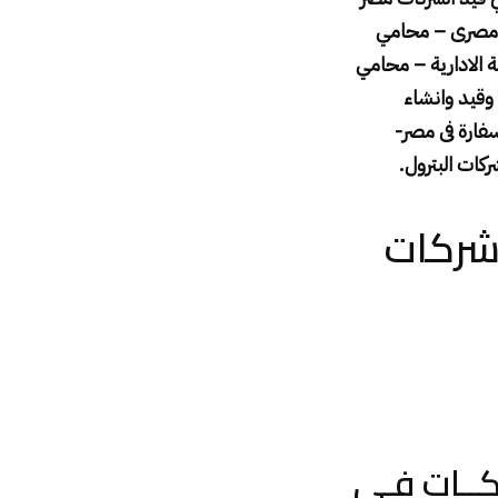
 مصرى – محامي
الادارية – محامي
قيد وانشاء
ارة فى مصر-
ات البترول
.
شركات
كــات فـي