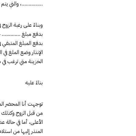
……………، والتي يتم حسا
وبناءً على رغبة الزوج 
بدفع مبلغ …………. جني
بدفع المبلغ المتبقي ف
الإنذار وضع الملغ في 
الخزينة متي ترغب في 
بناءً عليه
توجهت أنا المحضر المذ
من قبل الزوج وكذلك
الأعلى، أما في حالة ع
المنذر إليها من استلا