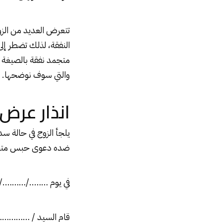
تتعرض العديد من الزو
النفقة، لذلك تضطر إ
متجمد نفقة بالصيغة 
والتي سوف نوضحها.
انذار عرض
يلجأ الزوج في حالة س
ضده دعوى حبس متجمد
في يوم ……../……….
قام السيد / ………