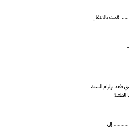
 قمت بالانتقال
 يفيد بإلزام السيد
 الطفلة
ن ………… إلى