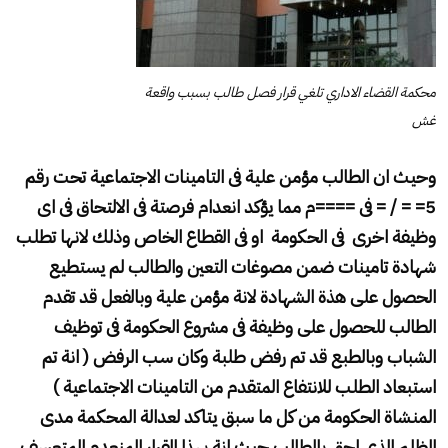
محكمة القضاء الاداري تلغي قرار فصل طالب بسبب واقعة
غش
وحيث ان الطالب مؤمن علية فى التامينات الاجتماعية تحت رقم
5= = / = فى ====م مما يؤكد انعدام فرصتة فى الالتحاق فى اى
وظيفة اخرى فى الحكومة او فى القطاع الخاص وذلك لانها تطلب
شهادة تامينات ضمن مصوغات التعين والطالب لم يستطيع
الحصول على هذة الشهادة لانة مؤمن علية وبالفعل قد تقدم
الطالب للحصول على وظيفة فى مشروع الحكومة فى توظيف
الشباب وبالطبع قد تم رفض طلبة وكان سب الرفض ( انة تم
استبعاد الطلب للانتفاع المتقدم من التامينات الاجتماعية )
المنشاة الحكومة من كل ما سبق يتاكد لعدالة المحكمة مدى
الظلم الذى لحق بالطالب حيث انة بهذا القرار المنعدم المتعسف