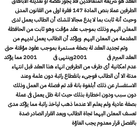
العقد هو شريعة المتعاقدين فلا يجوز نقضة او تعديلة الاباتفاق
الطرفين عملا بنص المادة 147 فقرة اولى من القانون المدنى
وحيث أنة ثابت بما لا يدع مجالا للشك أن الطالب يعمل لدى
المعلن اليهم وذلك بموجب عقد مؤقت وهو ثابت من الحافظة
المقدمة من المعلن اليهم ويؤكد أن الطالب يعمل لديهم من
وتم تجديد العقد لة بصفة مستمرة بموجب عقود مؤقتة حتى
العقد المبرم فى 2001وينتهى فى 2001 مما يؤكد
عدم امكانية أى طرف من الطرفين انهاء هذا العقد قبل انتهاء
مدتة الا أن الطالب فوجىء بانقطاع راتبة دون علمة وعند
الاستفسار عن ذلك أبلغوة بانة قد تم فصلة من العمل وذلك
دون سبب ودون اخطارة بذلك حيث انة ظل يعمل فى عملة
بصفة عادية ولم يعلم الا عندما ذهب لياخذ راتبة مما يؤكد مدى
تعسف المعلن اليهما تجاة الطالب ويعد القرار الصادر ضدة
بالفصل قرار معدوم يجب الغاؤة