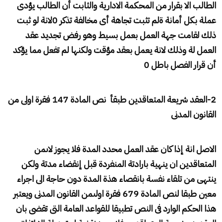
الطالب الا بقرار من المحكمة الادارية والثابت أن الطالب يؤدى
عملة بكل أمانة ةلم تثبت تجاهة أى مخالفة تذكر 0لانة لو ثبت
ذلك لقامت جهة العمل بعمل بسيط وهو رفض تجديد عقد
العمل لة وذلك لانة يعمل بعقد مؤقت ولكنها لم تفعل مما يؤكد
أن قرار الفصل باطل 0
2-العقد شريعة المتعاقدين طبقأ نص المادة 147 فقرة اولى من
القانون المدنى
الاصل انة إذا كان عقد العمل محدد المدة فلا يجوز لاىمن
المتعاقدين ان ينهية بارادتة المنفردة قبل إنقضاء مدتة ولكن
ينتهى من تلقاء نفسة بانقصاء هذة المدة دون حاجة الى اجراء
معين طبقا لنص المادة 679 فقرة اولىمن القانون المدنى ويعتبر
هذا الحكم الوارد فى النص تطبيقا للقواعد العامة التى تقضى بان