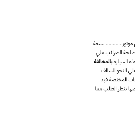
قم موتور………… بسعة
ت مصلحة الضرائب علي
بالمخالفة
لي النحو السالف
عات المختصة قيد
 اللجنة بعدم اختصاصها بنظر الطلب مما