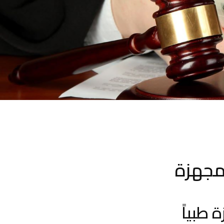
لمجهزة
 طبياً