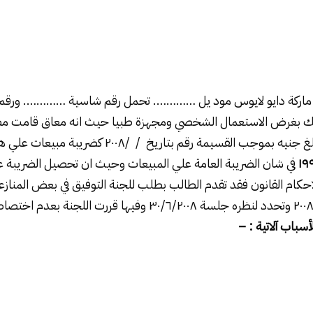
ة ماركة دايو لايوس مود يل …………. تحمل رقم شاسية …………. ور
 ۱٤۹۸ سم ۳ وذلك بغرض الاستعمال الشخصي ومجهزة طبيا حيث انه معاق قام
 القسيمة رقم بتاريخ / /۲۰۰۸ كضريبة مبيعات علي هذه السيارة
۱۹
في شان الضريبة العامة علي المبيعات وحيث ان تحصيل الضريبة ع
لاحكام القانون فقد تقدم الطالب بطلب للجنة التوفيق في بعض المناز
تحت رقم ٦۸۲۱ لسنة ۲۰۰۸ وتحدد لنظره جلسة ۳۰/٦/۲۰۰۸ وفيها قررت
أسباب آلاتية : –