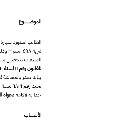
الموضـــــــــوع
الطالب استورد سيار
لترية
المبيعات بتحصيل مبلغ جنيه بموجب
للقانون رقم
۱۱
لسنة
۹۱
بيانه صدر بالمخالفة 
حدا به لاقامة
دعواه لل
الأســـباب