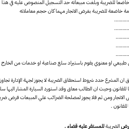
 خاضعا للضريبة وبلغت مبيعاته حد التسجيل المنصوص عليه في هذا ا
ة خاضعة للضريبة بغرض الاتجار مهما كان حجم معاملاته
………
………
………
………
………
يعي او معنوي يقوم باستيراد سلع صناعية او خدمات من الخارج 
ان المشرع حدد شروط استحقاق الضريبة لا يجوز لجهة الإدارة تجاوز 
 للقانون وحيث ان الطالب معاق وقد استورد السيارة المشار اليها س
اتجار ومن ثم فلا يجوز لمصلحة الضرائب علي المبيعات فرض ضريب
لقانون .
 فرض
الضريبة
للمستقر عليه قضاء .