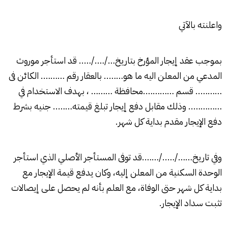
واعلنته بالآتي
بموجب عقد إيجار المؤرخ بتاريخ…/…./….. قد استأجر موروث
المدعي من المعلن اليه ما هو…….. بالعقار رقم ………. الكائن فى
……….. قسم ………….محافظة ……… ، بهدف الاستخدام في
………….. وذلك مقابل دفع إيجار تبلغ قيمته…….. جنيه بشرط
دفع الإيجار مقدم بداية كل شهر.
وفي تاريخ……/…../…….قد توفى المستأجر الأصلي الذي استأجر
الوحدة السكنية من المعلن إليه، وكان يدفع قيمة الإيجار مع
بداية كل شهر حتى الوفاة، مع العلم بأنه لم يحصل على إيصالات
تثبت سداد الإيجار.