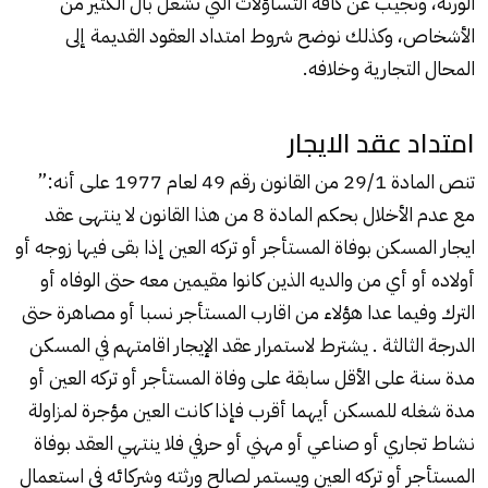
الورثة، ونجيب عن كافة التساؤلات التي تشغل بال الكثير من
الأشخاص، وكذلك نوضح شروط امتداد العقود القديمة إلى
المحال التجارية وخلافه.
امتداد عقد الايجار
تنص المادة 29/1 من القانون رقم 49 لعام 1977 على أنه:”
مع عدم الأخلال بحكم المادة 8 من هذا القانون لا ينتهى عقد
ايجار المسكن بوفاة المستأجر أو تركه العين إذا بقى فيها زوجه أو
أولاده أو أي من والديه الذين كانوا مقيمين معه حتى الوفاه أو
الترك وفيما عدا هؤلاء من اقارب المستأجر نسبا أو مصاهرة حتى
الدرجة الثالثة . يشترط لاستمرار عقد الإيجار اقامتهم في المسكن
مدة سنة على الأقل سابقة على وفاة المستأجر أو تركه العين أو
مدة شغله للمسكن أيهما أقرب فإذا كانت العين مؤجرة لمزاولة
نشاط تجاري أو صناعي أو مهني أو حرفي فلا ينتهي العقد بوفاة
المستأجر أو تركه العين ويستمر لصالح ورثته وشركائه في استعمال