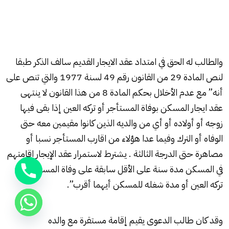
والطالب له الحق في امتداد عقد الايجار القديم سالف الذكر طبقا
لنص المادة 29 من القانون رقم 49 لسنة 1977 والتي تنص على
أنه” مع عدم الأخلال بحكم المادة 8 من هذا القانون لا ينتهى
عقد ايجار المسكن بوفاة المستأجر أو تركه العين إذا بقى فيها
زوجه أو أولاده أو أي من والديه الذين كانوا مقيمين معه حتى
الوفاه أو الترك وفيما عدا هؤلاء من اقارب المستأجر نسبا أو
مصاهرة حتى الدرجة الثالثة . يشترط لاستمرار عقد الإيجار اقامتهم
في المسكن مدة سنة على الأقل سابقة على وفاة المستأجر أو
تركه العين أو مدة شغله للمسكن أيهما أقرب”.
وقد كان طالب الدعوى يقيم إقامة مستقرة مع والده