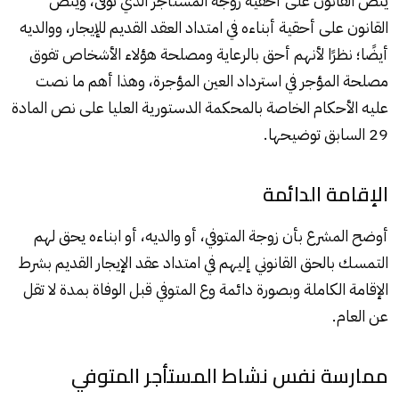
ينص القانون على أحقية زوجة
المستأجر
الذي توفى، وينص
القانون على أحقية أبناءه في امتداد العقد القديم للإيجار، ووالديه
أيضًا؛ نظرًا لأنهم أحق بالرعاية ومصلحة هؤلاء الأشخاص تفوق
مصلحة المؤجر في استرداد العين المؤجرة، وهذا أهم ما نصت
عليه الأحكام الخاصة بالمحكمة الدستورية العليا على نص المادة
29 السابق توضيحها.
الإقامة الدائمة
أوضح المشرع بأن زوجة المتوفي، أو والديه، أو ابناءه يحق لهم
التمسك بالحق القانوني إليهم في امتداد
عقد الإيجار
القديم بشرط
الإقامة الكاملة وبصورة دائمة وع المتوفي قبل الوفاة بمدة لا تقل
عن العام.
ممارسة نفس نشاط المستأجر المتوفي