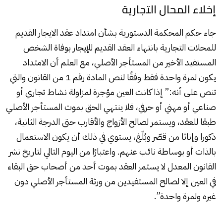
إخلاء المحال التجارية
جاء حكم المحكمة الدستورية بشأن امتداد عقد الايجار القديم
للمحلات التجارية بانتهاء العقد القديم للإيجار بوفاة الشخص
المستفيد الأخير من المستأجر الأصلي، مع العلم أن الامتداد
يكون لمرة واحدة فقط وفقًا لنص المادة رقم 1 من القانون والتي
تنص على أنه:” إذا كانت العين مؤجرة لمزاولة نشاط تجاري أو
صناعي أو مهني أو حرفي، فلا ينتهي الحق بموت المستأجر الأصلي
طبقا للعقد، ويستمر لصالح الأزواج والأقارب حتى الدرجة الثانية،
ذكورا وإناثا من قصّر وبُلّغ، يستوي في ذلك أن يكون الاستعمال
بالذات أو بوساطة نائب عنهم. واعتبارًا من اليوم التالي لتاريخ نشر
القانون المعدل لا يستمر العقد بموت أحد من أصحاب حق البقاء
في العين إلا لصالح المستفيدين من ورثة المستأجر الأصلي دون
غيره ولمرة واحدة”.