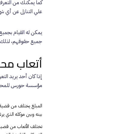
كما يمكنك من التعر
علي التنازل عن أي شي
يمكن له القيام بجميع 
جميع حقوقهم، لذلك ل
أتعاب مح
إذا كان أحد يريد ال
مؤسسة حورس للمحا
المبلغ يختلف من قضية إ
بينه وبين موكله الذي ير
تختلف الأتعاب من قضية