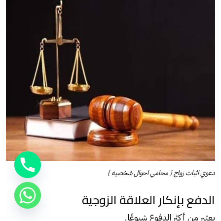
دعوي اثبات زواج { محامي احوال شخصيه }
الدفع بإنكار العلاقة الزوجية
يعتبر من أكثر الدفوع شيوعًا.