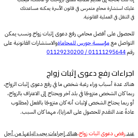
عليك استشارة محامٍ متمرس في قانون الأسرة يمكنه مساعدتك
في التنقل في العملية القانونية.
للحصول على أفضل محامي رفع دعوى إثبات زواج ونسب يمكن
التواصل مع
مؤسسة حورس للمحاماة
والاستشارات القانونية على
رقم
01111295644 / 01129230200
اجراءات رفع دعوى إثبات زواج
هناك عدة أسباب وراء رغبة شخص ما في رفع دعوى إثبات الزواج،
ربما كان الشخص متزوجًا في بلد آخر ويحتاج إلى الاعتراف بالزواج،
أو ربما يحتاج الشخص لإثبات أنه كان متزوجًا بالفعل (مطلوب
عادةً عند التقدم للحصول على المزايا)، مهما كان السبب.
عند
رفض دعوى اثبات زواج،
هناك إجراءات يجب اتباعها من أجل