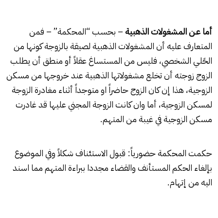
أما عـن المشغولات الذهبية
– بحسب “المحكمة” – فمن
المتعارف عليه أن المشغولات الذهبية لصيقة بالزوجة كونها من
الحًلي الشخصي، فليس من المستساغ عقلاً أو منطق أن يطلب
الزوج زوجته أن تخلع مشغولاتها الذهبية عند خروجها من مسكن
الزوجية، هذا إن كان الزوج حاضراً او متوجداً أثناء مغادرة الزوجة
لمسكن الزوجية، أما وان كانت الزوجة المجني عليها قد غادرت
مسكن الزوجية في غيبة من المتهم.
حكمت المحكمة حضورياً: قبول الاستئناف شكلاً وفي الموضوع
بإلغاء الحكم المستأنف والقضاء مجددا ببراءة المتهم مما اسند
اليه من إتهام.