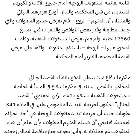
الثابتة بقائمة المنقولات الزوجية أمام خبيرى الأثاث والكهرباء
المنتدبان من قبل المحكمة، واللذان أودع تقريرهما النهائي
والمثبتان أن المتهم – الزوج – قام بعرض جميع المنقولات والتي
جاءت مطابقة وقدر بعض النواقص والتلفيات فيها بمبلغ
17560 جنيه، ولم يقم بعرض المشغولات الذهبية، وقامت
المجني عليها – الزوجة – باستلام المنقولات واتفقا على عرض
القيمة المحددة بالتقرير أمام المحكمة.
مذكرة الدفاع تستند على الدفع بانتفاء القصد الجنائى
المحامى بالنقض استند فى مذكرة الدفاع فى المسألة الخاصة
بالمشغولات الذهبية بالدفع بانتفاء الركن المعنوي “القصد
الجنائي” المكون لجريمة التبديد المنصوص عليها في المادة 341
عقوبات حيث أن جريمة تبديد منقولات الزوجية هي أحد الجرائم
العمدية، فينبغي أن يتسلم المتهم المنقولات وأن يعلم أن هذه
المنقولات غير مملوكة له، وأنها بحوزته حيازة ناقصة لصالح زوجته،