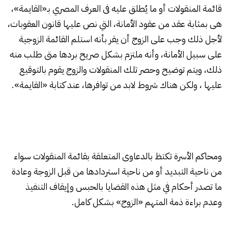
قائمة المنقولات
أو ما يُطلق عليه فى العرف المصري بـ«
القايمة
»،
هى بمثابة عقد من
عقود الأمانة
، التي نص عليها قانون العقوبات،
لأجل ذلك وجب على الزوج أن يقر بأنه استلم القائمة الزوجية
على سبيل الأمانة، وأنه ملتزم بشكل صريح بردها متى طلب منه
ذلك، ويتم توضيح وحصر تلك المنقولات والزوج يقوم بالتوقيع
عليها ، ولكن هناك شروط لابد من توافرها، عند كتابة «القايمة».
ومحاكم الأسرة تكتظ بالدعاوى المتعلقة بقائمة المنقولات سواء
من ناحية التبديد أو من ناحية استردادها من قبل الزوجة وعادة
ما تصدر أحكام في مثل هذه القضايا بالحبس وإيقاف التنفيذ
وعدم براءة ذمة المتهم «الزوج» بشكل كامل.