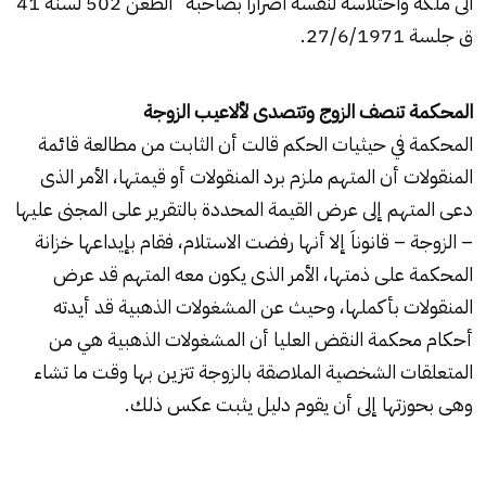
الى ملكه واختلاسه لنفسه اضرارا بصاحبه” الطعن 502 لسنة 41
ق جلسة 27/6/1971.
المحكمة تنصف الزوج وتتصدى لألاعيب الزوجة
المحكمة في حيثيات الحكم قالت أن الثابت من مطالعة قائمة
المنقولات أن المتهم ملزم برد المنقولات أو قيمتها، الأمر الذى
دعى المتهم إلى عرض القيمة المحددة بالتقرير على المجنى عليها
– الزوجة – قانوناَ إلا أنها رفضت الاستلام، فقام بإيداعها خزانة
المحكمة على ذمتها، الأمر الذى يكون معه المتهم قد عرض
المنقولات بأكملها، وحيث عن المشغولات الذهبية قد أيدته
أحكام محكمة النقض العليا أن المشغولات الذهبية هي من
المتعلقات الشخصية الملاصقة بالزوجة تتزين بها وقت ما تشاء
وهى بحوزتها إلى أن يقوم دليل يثبت عكس ذلك.