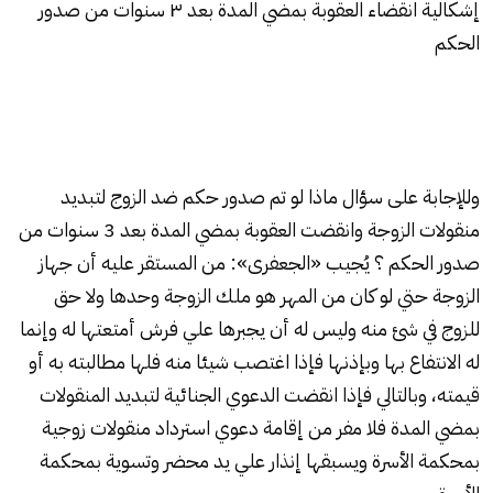
إشكالية انقضاء العقوبة بمضي المدة بعد ٣ سنوات من صدور
الحكم
وللإجابة على سؤال ماذا لو تم صدور حكم ضد الزوج لتبديد
منقولات الزوجة وانقضت العقوبة بمضي المدة بعد 3 سنوات من
صدور الحكم ؟ يُجيب «الجعفرى»: من المستقر عليه أن جهاز
الزوجة حتي لو كان من المهر هو ملك الزوجة وحدها ولا حق
للزوج في شئ منه وليس له أن يجبرها علي فرش أمتعتها له وإنما
له الانتفاع بها وبإذنها فإذا اغتصب شيئا منه فلها مطالبته به أو
قيمته، وبالتالي فإذا انقضت الدعوي الجنائية لتبديد المنقولات
بمضي المدة فلا مفر من إقامة دعوي استرداد منقولات زوجية
بمحكمة الأسرة ويسبقها إنذار علي يد محضر وتسوية بمحكمة