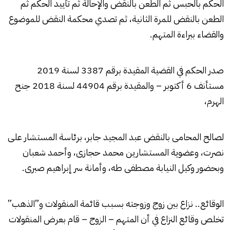
الحكم بالحبس ثم الطعن بالنقض والإحالة ثم تأييد الحكم ثم
الطعن بالنقض للمرة الثانية، ثم تصدي محكمة النقض للموضوع
والقضاء ببراءة المتهم.
صدر الحكم في القضية المقيدة برقم 3387 لسنة 2019
مستأنف 6 أكتوبر – والمقيدة برقم 44904 لسنة 2018 جنح
الهرم،
لصالح المحامى بالنقض
عبد المجيد جابر
، برئاسة المستشار على
نصرت، وعضوية المستشارين محمد حجازى، وأحمد شعبان
وبحضور وكيل النيابة مصطفى طه، وأمانة سر إبراهيم صبرى.
الوقائع.. نزاع بين زوج وزوجته بسبب قائمة المنقولات و”الذهب”
تخلص وقائع النزاع في أن المتهم – الزوج – قام بعرض المنقولات