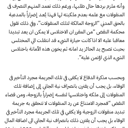
وأنه ملزم بردها حال طلبها، ورغم ذلك تعمد المتهم التصرف فى
المنقولات مع علمه بعدم ملكيته لها فهذا يُعـد إضراراً بالمدعية
بالحق المدني “الزوجة المالكة لتلك المنقولات”، وفي ذلك تقول
محكمة النقض “من المقرر ان الاختلاس لا يمكن ان يعد تبديدا
معاقبا عليه الا اذا كانت حيازة الشيء قد انتقلت الي المختلس
بحيث تصبح يد الحائز يد امانه ثم يخون هذه الأمانة باختلاس
الشيء الذي اؤتمن عليه”.
وبحسب مذكرة الدفاع لا يكفى في تلك الجريمة مجرد التأخير فى
الوفاء، بل يجب أن يقترن بانصراف نية الجاني إلى إضافة تلك
المنقولات إلى ملكه واختلاسها لنفسه إضراراً بالزوجة، ومن قضاء
النقض “فمجرد الامتناع عن رد المنقولات لا تتحقق به جريمة
تبديد منقولات الزوجية ولا يكفي في تلك الجريمة مجرد التأخير في
الوفاء بل يجب أن يقترن ذلك بانصراف نية الجاني الى اضافة المال