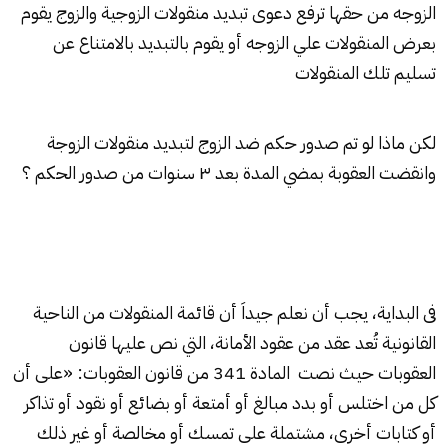
الزوجه من حقها ترفع دعوى تبديد منقولات الزوجية والزوج يقوم
بعرض المنقولات علي الزوجه أو يقوم بالتبديد بالامتناع عن
تسليم تلك المنقولات
لكن ماذا لو تم صدور حكم ضد الزوج لتبديد منقولات الزوجة
وانقضت العقوبة بمضي المدة بعد ٣ سنوات من صدور الحكم ؟
فى البداية، يجب أن نعلم جيداَ أن قائمة المنقولات من الناحية
القانونية تُعد عقد من عقود الأمانة، التي نص عليها قانون
العقوبات حيث نصت المادة 341 من قانون العقوبات: «على أن
كل من اختلس أو بدد مبالغ أو أمتعة أو بضائع أو نقود أو تذاكر
أو كتابات أخرى، مشتملة على تمسك أو مخالصة أو غير ذلك