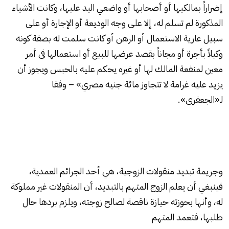
إضراراً بمالكيها أو أصحابها أو واضعي اليد عليها، وكانت الأشياء
المذكورة لم تسلم له، إلا على وجه الوديعة أو الإجارة أو على
سبيل عارية الاستعمال أو الرهن أو كانت سلمت له بصفة كونه
وكيلاً بأجرة أو مجاناً بقصد عرضها للبيع أو استعمالها فى أمر
معين لمنفعة المالك لها أو غيره يحكم عليه بالحبس ويجوز أن
يزيد عليه غرامة لا تتجاوز مائة جنيه مصري» – وفقا
لـ«الجعفرى».
وجريمة تبديد منقولات الزوجية، هي أحد الجرائم العمدية،
فينبغي أن يعلم الزوج المتهم بالتبديد، أن المنقولات غير مملوكة
له، وأنها بحوزته حيازة ناقصة لصالح زوجته، ويلزم بردها حال
طلبها، فتعمد المتهم