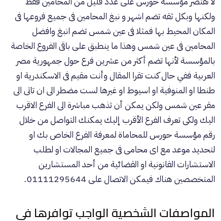
لا تقتصر
مؤسسة حورس
على عدد قليل من المحامين فقط
ولكنها وبكل ثقه تضم اشهر و نبغ المحامين فى جميع فروعها فى
المكان المحيط بها فمثلا فى عين شمس تضم انبغ وافضل
المحامين فى عين شمس وهذا ما ينطبق على باقى الفروع الخاصة
بالمؤسسة لأنها تضم أكثر من عشرين فرع حول جمهورية مصر
العربية ففي حال كنت تقرا المقال وأنت مقيم فى الاسكندرية او
طنطا او المنوفية او اسيوط او غيرها لست مضطر الى ان تاتى الى
مقر عين شمس ولكن يمكن أن تذهب مباشرة الى الفرع الاقرب
اليك ولكى تعرف الفرع الأقرب إليك يمكنك التواصل من خلال
رقم
مؤسسة حورس للمحاماة
لمعرفة الفرع الخاص بك او
لتحديد موعد مع اى محامى فى جميع المجالات او لطلب
الاستشارات القانونية او القضائية من أحد المستشارين
المتخصصين هناك فيمكن الاتصال على 01111295644.
المواصفات الشخصية الواجب توافرها فى