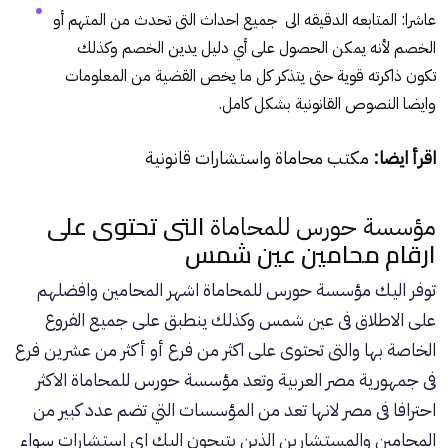
عاشرا: المتابعه الدقيقه الى جميع احداث التى تحدث من المتهم أو
الخصم لأنه يمكن الحصول على أي دليل يدين الخصم وكذلك
تكون ذاكرته قوية حتى يتذكر كل ما يخص القضية من المعلومات
وايضا النصوص القانونية بشكل كامل.
اقرأ ايضا:
مكتب محاماة واستشارات قانونية
التى تحتوى على
مؤسسة حورس للمحاماة
ارقام محامين عين شمس
توفر اليك
مؤسسة حورس للمحاماة
اشهر المحامين وافضلهم
على الاطلاق فى عين شمس وكذلك ينطبق على جميع الفروع
الخاصة بها والتى تحتوى على اكثر من فرع أو أكثر من عشرين فرع
فى جمهورية مصر العربية وتعد
مؤسسة حورس للمحاماة
الاكثر
احترافا فى مصر لانها تعد من المؤسسات التي تضم عدد كبير من
المحامين والمستشارين الذين يتيحون اليك اى استشارات سواء