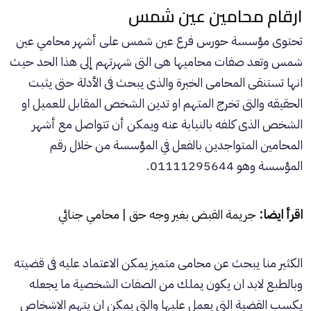
ارقام محامين عين شمس
تحتوى
مؤسسة حورس
فرع عين شمس على أشهر محامي عين
شمس وتعد صفات محاميها هى التى شهرتهم إلى هذا الحد حيث
انها تستنقى المحامى الخبرة والذى يبحث فى الأدلة حتى يثبت
الحقيقه والتى تخرج المتهم او تدين الشخص المقابل للعميل او
الشخص الذى كلفه بالنيابة عنه ويمكن أن تتواصل مع أشهر
المحامين المتواجدين بالفعل في المؤسسة من خلال رقم
المؤسسة وهو 01111295644.
اقرأ ايضا:
جريمة القبض بغير وجه حق | محامي جنائي
الكثير منا يبحث عن محامى متميز يمكن الاعتماد عليه فى قضيته
وبالطبع لابد ان يكون يملك من الصفات الشخصية ما يجعله
يكسب القضية التى يعمل عليها والتي يمكن ان يتهم الاشخاص