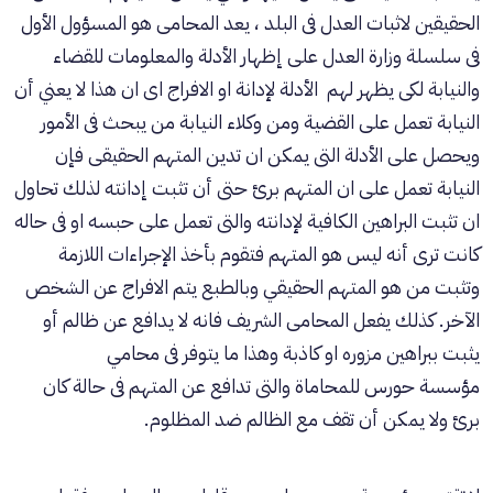
الحقيقين لاثبات العدل فى البلد ، يعد المحامى هو المسؤول الأول
فى سلسلة وزارة العدل على إظهار الأدلة والمعلومات للقضاء
والنيابة لكى يظهر لهم الأدلة لإدانة او الافراج اى ان هذا لا يعني أن
النيابة تعمل على القضية ومن وكلاء النيابة من يبحث فى الأمور
ويحصل على الأدلة التى يمكن ان تدين المتهم الحقيقى فإن
النيابة تعمل على ان المتهم برئ حتى أن تثبت إدانته لذلك تحاول
ان تثبت البراهين الكافية لإدانته والتى تعمل على حبسه او فى حاله
كانت ترى أنه ليس هو المتهم فتقوم بأخذ الإجراءات اللازمة
وتثبت من هو المتهم الحقيقي وبالطبع يتم الافراج عن الشخص
الآخر. كذلك يفعل المحامى الشريف فانه لا يدافع عن ظالم أو
يثبت ببراهين مزوره او كاذبة وهذا ما يتوفر فى محامي
مؤسسة حورس للمحاماة
والتى تدافع عن المتهم فى حالة كان
برئ ولا يمكن أن تقف مع الظالم ضد المظلوم.