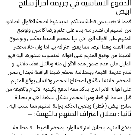
الدفوع الاساسيه في جريمه أحراز سلاح
ابيض
فمما لا يغيب عن فطنة عدلكم انه يشترط لصحة الاقوال الصادرة
من المتهم ان تصدر منه بناء على علم ورضا كاملين وتوقيع
المتهم على اقواله التى ادلى بها بمحضر الضبط يعكس وبوضوح
هذا العلم وهذا الرضا مما يعنى اعترافه بها اما وان خلا محضر
الضبط من توقيع المتهم على اقواله المنسوب صدورها اليه فهو
الدليل على عدم صدور هذة الاقوال منه وبالتالى تفقد دلالتها و
تعتبر عديمة القيمة وبمطالعة محضر ضبط الواقعة نجد ان محرر
المحضر خانته الدقة فى اصطناع المحضر وفاته ان يوقع المتهم
على اقواله الامر الذى يتاكد معه الدفع بكيدية الاتهام وتلفيقه من
قبل ضابط الواقعة ومرر المحضر بشكل يسقط الاتهام بحيازة
سلاح ابيض ( قطر ) ويتعين الحكم ببراءة المتهم مما نسب اليه .
ثانيا : بطلان اعتراف المتهم بالتهمة : –
يدفع المتهم ببطلان اعترافه الوارد بمحضر الضبط ، فبمطالعة