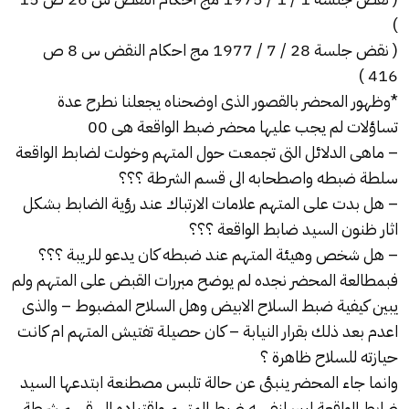
)
( نقض جلسة 28 / 7 / 1977 مج احكام النقض س 8 ص
416 )
*وظهور المحضر بالقصور الذى اوضحناه يجعلنا نطرح عدة
تساؤلات لم يجب عليها محضر ضبط الواقعة هى 00
– ماهى الدلائل التى تجمعت حول المتهم وخولت لضابط الواقعة
سلطة ضبطه واصطحابه الى قسم الشرطة ؟؟؟
– هل بدت على المتهم علامات الارتباك عند رؤية الضابط بشكل
اثار ظنون السيد ضابط الواقعة ؟؟؟
– هل شخص وهيئة المتهم عند ضبطه كان يدعو للريبة ؟؟؟
فبمطالعة المحضر نجده لم يوضح مبررات
القبض
على المتهم ولم
يبين كيفية ضبط
السلاح
الابيض وهل
السلاح
المضبوط – والذى
اعدم بعد ذلك بقرار النيابة – كان حصيلة تفتيش المتهم ام كانت
حيازته للسلاح ظاهرة ؟
وانما جاء المحضر ينبئى عن حالة
تلبس
مصطنعة ابتدعها السيد
ضابط الواقعة ليبرر لنفسه ضبط المتهم واقتياده الى قسم شرطة