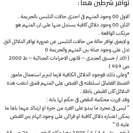
توافر شرطين هما :
الاول 00 وجود المتهم فى احدى حالات
التلبس
بالجريمة .
الثانى 00 وجود دلائل كافية يستدل منها على ان المتهم هو
مرتكب الواقعة .
و لايغنى توافر حالة من حالات
التلبس
عن ضرورة توافر الدلائل التى
تدل على وجود صلة بين المتهم والجريمة 0
( ا0د / حسنى الجندى – قانون الاجراءات الجنائية – ط 2000
ص 959 )
*وعلى ذلك فوجود الدلائل الكافية لازما لتبرير استعمال مامور
الضبط القضائى لسلطته فى القبض على المتهم فمتى انتفت هذة
الدلائل كان القبض باطلا .
وقد قررت محكمة النقض فى حكم لها بانه :
” ليس فى مجرد ما يبدو على الفرد من حيرة او ارتباك مهما بلغا ما
يمكن اعتباره دلائل كافية او قرائن على وجود اتهام يبرر القبض
عليه 0 “
( نقض جلسة 1 / 1 / 1975 مج احكام النقض س 26 ص 15