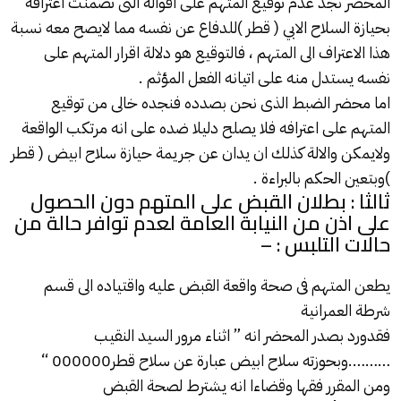
المحضر نجد عدم توقيع المتهم على اقواله التى تضمنت اعترافه
بحيازة السلاح الابي ( قطر )للدفاع عن نفسه مما لايصح معه نسبة
هذا الاعتراف الى المتهم ، فالتوقيع هو دلالة اقرار المتهم على
نفسه يستدل منه على اتيانه الفعل المؤثم .
اما محضر الضبط الذى نحن بصدده فنجده خالى من توقيع
المتهم على اعترافه فلا يصلح دليلا ضده على انه مرتكب الواقعة
ولايمكن والالة كذلك ان يدان عن جريمة حيازة سلاح ابيض ( قطر
)وبتعين الحكم بالبراءة .
ثالثا : بطلان القبض على المتهم دون الحصول
على اذن من النيابة العامة لعدم توافر حالة من
حالات التلبس : –
يطعن المتهم فى صحة واقعة القبض عليه واقتياده الى قسم
شرطة العمرانية
فقدورد بصدر المحضر انه ” اثناء مرور السيد النقيب
……….وبحوزته سلاح ابيض عبارة عن سلاح قطر000000 “
ومن المقرر فقها وقضاءا انه يشترط لصحة القبض