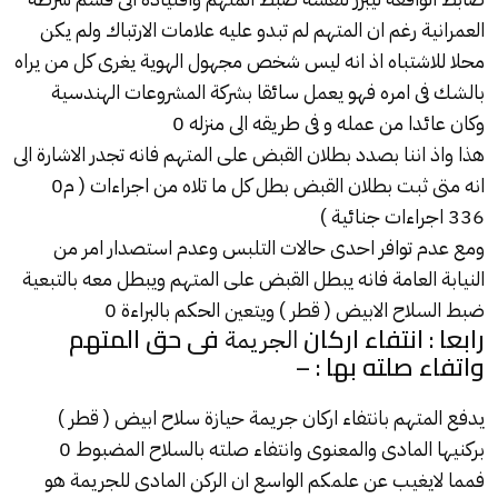
العمرانية رغم ان المتهم لم تبدو عليه علامات الارتباك ولم يكن
محلا للاشتباه اذ انه ليس شخص مجهول الهوية يغرى كل من يراه
بالشك فى امره فهو يعمل سائقا بشركة المشروعات الهندسية
وكان عائدا من عمله و فى طريقه الى منزله 0
هذا واذ اننا بصدد بطلان
القبض
على المتهم فانه تجدر الاشارة الى
انه متى ثبت بطلان القبض بطل كل ما تلاه من اجراءات ( م0
336 اجراءات جنائية )
ومع عدم توافر احدى حالات التلبس وعدم استصدار امر من
النيابة العامة فانه يبطل القبض على المتهم ويبطل معه بالتبعية
ضبط السلاح الابيض ( قطر ) ويتعين الحكم بالبراءة 0
رابعا : انتفاء اركان
فى حق المتهم
الجريمة
واتفاء صلته بها : –
يدفع المتهم بانتفاء اركان جريمة حيازة سلاح ابيض ( قطر )
بركنيها المادى والمعنوى وانتفاء صلته بالسلاح المضبوط 0
فمما لايغيب عن علمكم الواسع ان الركن المادى للجريمة هو